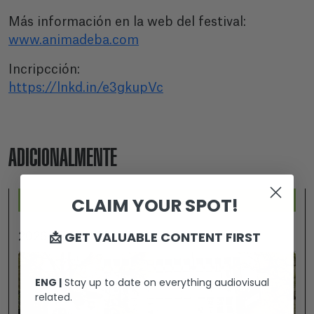
Más información en la web del festival:
www.animadeba.com
Incripcción:
https://lnkd.in/e3gkupVc
ADICIONALMENTE
CLAIM YOUR SPOT!
📩 GET VALUABLE CONTENT FIRST
2026-07-25
ENG |
Stay up to date on everything audiovisual
related.