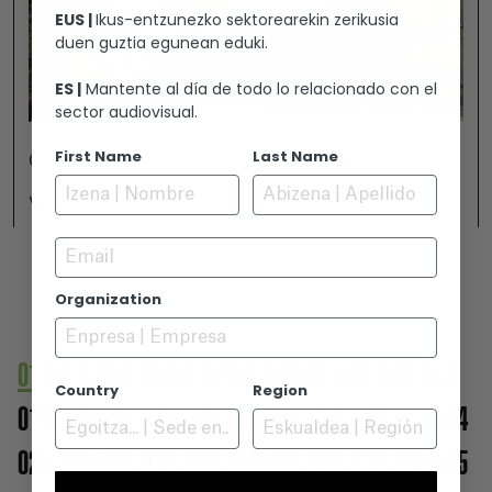
EUS |
Ikus-entzunezko sektorearekin zerikusia
duen guztia egunean eduki.
ES |
Mantente al día de todo lo relacionado con el
sector audiovisual.
First Name
Last Name
GAMBOA ZINEMALDIA EN VITORIA-GASTEIZ
Ver +
Email
Organization
01
02
03
04
05
06
07
08
09
010
011
012
013
Country
Region
014
015
016
017
018
019
020
021
022
023
024
025
026
027
028
029
030
031
032
033
034
035