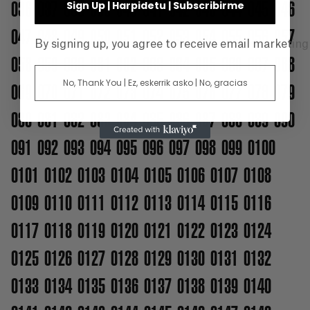
036
037
038
039
040
041
042
043
044
045
046
Sign Up | Harpidetu | Subscribirme
047
048
049
050
051
052
053
054
055
056
057
By signing up, you agree to receive email marketin
058
059
060
061
062
063
064
065
066
067
068
No, Thank You | Ez, eskerrik asko | No, gracias
069
070
071
072
073
074
075
076
077
078
079
080
081
082
083
084
085
086
087
088
089
090
091
092
093
094
095
096
097
098
099
0100
0101
0102
0103
0104
0105
0106
0107
0108
0109
0110
0111
0112
0113
0114
0115
0116
0117
0118
0119
0120
0121
0122
0123
0124
0125
0126
0127
0128
0129
0130
0131
0132
0133
0134
0135
0136
0137
0138
0139
0140