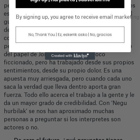
personas que no son actores o actrices, dejamos
espacio para la improvisación y mantenemos el
By signing up, you agree to receive email marketin
guion abierto… Para llevar a cabo un trabajo
debemos creer en él y tener la oportunidad de
No, Thank You | Ez, eskerrik asko | No, gracias
contar una realidad. En nuestros proyectos los
personajes son las propias personas. En el caso
del papel de Jone sí que está un poco
ficcionado, pero ha trabajado desde sus propios
sentimientos, desde su propio dolor. Es una
apuesta muy arriesgada, pero cuando cada uno
saca la verdad que lleva dentro aporta gran
fuerza. Todo ello acerca el trabajo a la gente y le
da un mayor grado de credibilidad. Con ‘Negu
hurbilak’ se nos han aproximado muchas
personas a preguntar si los interpretes son
actores o no.