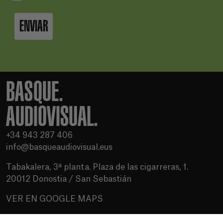
ENVIAR
BASQUE.
AUDIOVISUAL.
+34 943 287 406
info@basqueaudiovisual.eus
Tabakalera, 3ª planta. Plaza de las cigarreras, 1.
20012 Donostia / San Sebastián
VER EN GOOGLE MAPS
Condiciones de uso