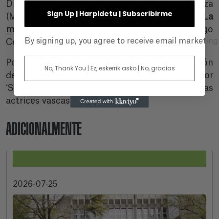
Dirección Novel);
‘Zona Wao’
, de Nagore Eceiza
Sign Up | Harpidetu | Subscribirme
(Mejor Cortometraje Documental) y
‘La
misteriosa mirada del flamenco’
, de Diego
By signing up, you agree to receive email marketin
Céspedes (Mejor Película Iberoamericana).
Por último, cabe señalar también la nominación
No, Thank You | Ez, eskerrik asko | No, gracias
de
Elena Irureta
a Mejor Actriz de Reparto por
‘Sorda’, una mención especial a una de las
actrices vascas más prolíficas.
ADICIONALMENTE
2026-07-25