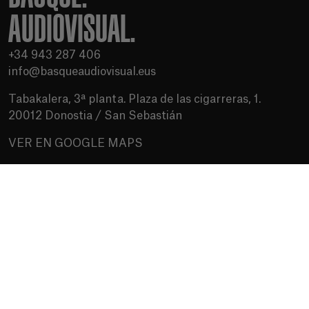
AUDIOVISUAL.
+34 943 287 406
info@basqueaudiovisual.eus
Tabakalera, 3ª planta. Plaza de las cigarreras, 1.
20012 Donostia / San Sebastián
VER EN GOOGLE MAPS
Condiciones de uso
Política de privacidad
Política de cookies
Medios