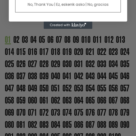
No, Thank You | Ez, eskerrik asko | No, gracias
01
02
03
04
05
06
07
08
09
010
011
012
013
014
015
016
017
018
019
020
021
022
023
024
025
026
027
028
029
030
031
032
033
034
035
036
037
038
039
040
041
042
043
044
045
046
047
048
049
050
051
052
053
054
055
056
057
058
059
060
061
062
063
064
065
066
067
068
069
070
071
072
073
074
075
076
077
078
079
080
081
082
083
084
085
086
087
088
089
090