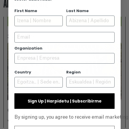
ADICIONALMENTE
First Name
Last Name
Email
2026-07-25
Organization
Country
Region
Sign Up | Harpidetu | Subscribirme
GAMBOA ZINEMALDIA EN VITORIA-GASTEIZ
By signing up, you agree to receive email marketin
Ver +