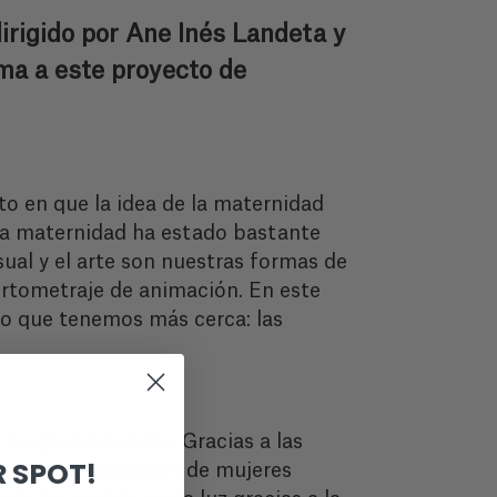
dirigido por Ane Inés Landeta y
ma a este proyecto de
 en que la idea de la maternidad
la maternidad ha estado bastante
sual y el arte son nuestras formas de
ortometraje de animación. En este
 lo que tenemos más cerca: las
el programa Aukera. Gracias a las
 SPOT!
consejos y opiniones de mujeres