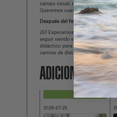
campo visual, excavar en las razon
Queremos cuestionar el tema tan 
Después del festival, ¿qué recorri
¡Sí! Esperamos tener una larga tr
seguir viendo el cortometraje des
didáctico para proyectarlo en esc
camino de distribución con proyecc
ADICIONALMENT
2026-07-25
2