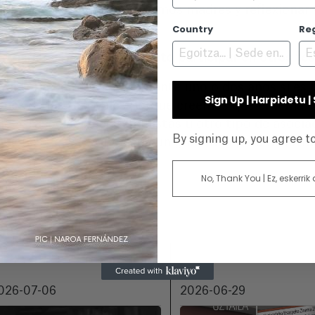
es y causas por las que somos madres y reflexionar s
naturalizado socialmente.
Country
Re
do esperáis? ¿Tenéis previsto participar en otros fes
ayectoria de festivales durante uno o dos años si es
Sign Up | Harpidetu 
pués de los festivales porque creemos que el tema e
uelas, asociaciones feministas u otro tipo de asocia
By signing up, you agree 
iones de este tipo sería un gran final para nosotra
E
No, Thank You | Ez, eskerrik
026-07-06
2026-06-29