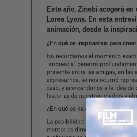
Este año, Zinebi acogerá en s
Lorea Lyons. En esta entrev
animación, desde la inspiraci
¿En qué os inspirasteis para crear
No recordamos el momento exacto 
"impuesta" penetró profundamente
presente entre las amigas, en las 
expresarnos, se nos ocurrió repre
caso, y acercándonos a la idea de 
historias de nuestras madres y abu
¿En qué os ha ayudado participar
La posibilidad de llevar a cabo el
mentorías dimos un gran paso en e