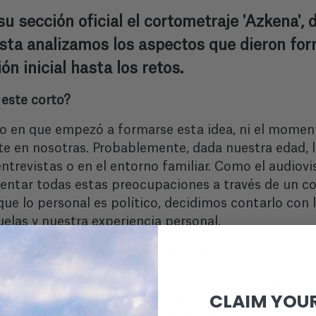
u sección oficial el cortometraje 'Azkena', 
ista analizamos los aspectos que dieron for
ón inicial hasta los retos.
 este corto?
en que empezó a formarse esta idea, ni el momento
 en nosotras. Probablemente, dada nuestra edad, 
entrevistas o en el entorno familiar. Como el audiovi
sentar todas estas preocupaciones a través de un c
que lo personal es político, decidimos contarlo con
elas y nuestra experiencia personal.
 en el programa Aukera de (H)emen?
 cortometraje ha sido, sin duda, la principal ayuda d
CLAIM YOUR
l desarrollo del proyecto. De hecho, gracias a los 