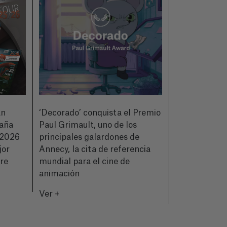
an
‘Decorado’ conquista el Premio
CIMASUB pre
paña
Paul Grimault, uno de los
de su 50ª ed
2026
principales galardones de
a quienes hic
jor
Annecy, la cita de referencia
historia del 
bre
mundial para el cine de
Ver +
animación
Ver +