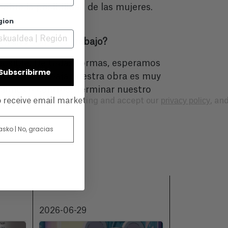
obre la posibilidad de las mujeres.
gion
tivales con este trabajo?
 posible. De todas formas, esperamos
| Subscribirme
n el que trabaja nuestra obra es muy
ciones o centros. Terminar nuestro
privacy policy
to receive email marketing and accept our
, an
s.
 asko | No, gracias
2026-06-29
2026-06-18