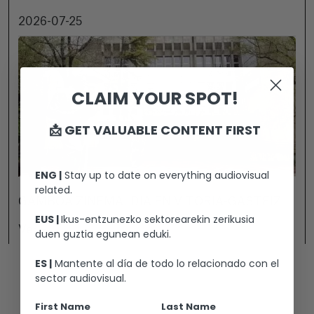
2026-07-25
CLAIM YOUR SPOT!
📩 GET VALUABLE CONTENT FIRST
ENG |
Stay up to date on everything audiovisual
related.
GAMBOA ZINEMALDIA EN VITORIA-GASTEIZ
EUS |
Ikus-entzunezko sektorearekin zerikusia
Ver +
duen guztia egunean eduki.
ES |
Mantente al día de todo lo relacionado con el
sector audiovisual.
First Name
Last Name