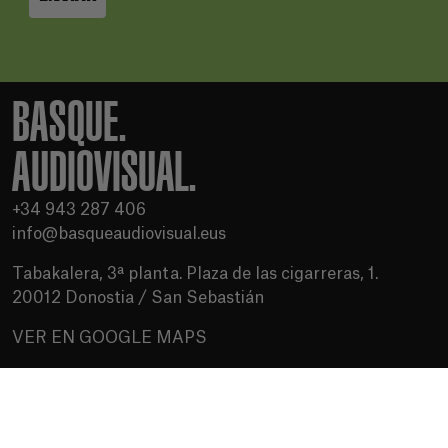
BASQUE.
AUDIOVISUAL.
+34 943 287 406
info@basqueaudiovisual.eus
Tabakalera, 3ª planta. Plaza de las cigarreras, 1.
20012 Donostia / San Sebastián
VER EN GOOGLE MAPS
Condiciones de uso
Política de privacidad