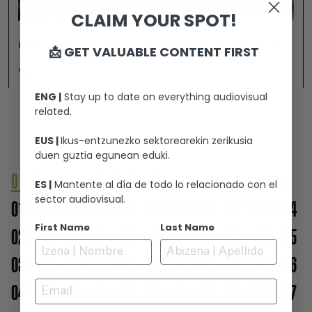
CLAIM YOUR SPOT!
GAMBOA ZINEMALDIA EN VITORIA-GASTEIZ
📩 GET VALUABLE CONTENT FIRST
Ver +
ENG |
Stay up to date on everything audiovisual
related.
EUS |
Ikus-entzunezko sektorearekin zerikusia
duen guztia egunean eduki.
01
02
03
04
05
06
07
08
09
010
011
012
013
ES |
Mantente al día de todo lo relacionado con el
sector audiovisual.
014
015
016
017
018
019
020
021
022
023
024
First Name
Last Name
025
026
027
028
029
030
031
032
033
034
035
036
037
038
039
040
041
042
043
044
045
046
Email
047
048
049
050
051
052
053
054
055
056
057