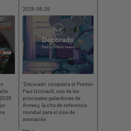
2026-06-29
2026-06-18
an
‘Decorado’ conquista el Premio
CIMASUB pre
paña
Paul Grimault, uno de los
de su 50ª ed
2026
principales galardones de
a quienes hic
jor
Annecy, la cita de referencia
historia del 
bre
mundial para el cine de
Ver +
animación