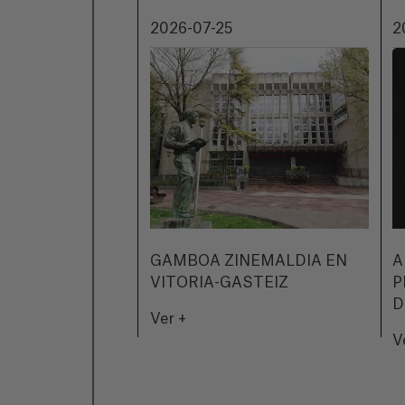
2026-07-25
2
GAMBOA ZINEMALDIA EN
A
VITORIA-GASTEIZ
P
D
Ver +
V