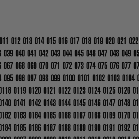
011
012
013
014
015
016
017
018
019
020
021
022
8
039
040
041
042
043
044
045
046
047
048
049
0
6
067
068
069
070
071
072
073
074
075
076
077
0
4
095
096
097
098
099
0100
0101
0102
0103
0104
0118
0119
0120
0121
0122
0123
0124
0125
0126
01
0140
0141
0142
0143
0144
0145
0146
0147
0148
01
0162
0163
0164
0165
0166
0167
0168
0169
0170
01
0184
0185
0186
0187
0188
0189
0190
0191
0192
01