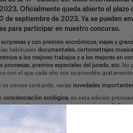
23. Oficialmente queda abierto el plazo d
0 de septiembre de 2023. Ya se pueden envi
s para participar en nuestro concurso.
orpresas y con premios económicos, viajes y grand
as habituales
documentales, cortometrajes musical
remios a los mejores trabajos y a los mejores en co
s promesas, premios especiales del jurado, etc.
No p
cnico con el que cada año nos sorprendéis gratamente
e os iremos contando, varias
novedades importantes
de
concienciación ecológica
, en esta edición premiar
o es que puedan participar un mayor número de fotogr
 participantes en el concurso tendrán opción de lle
cia ecológica, y queréis que participen en esta cat