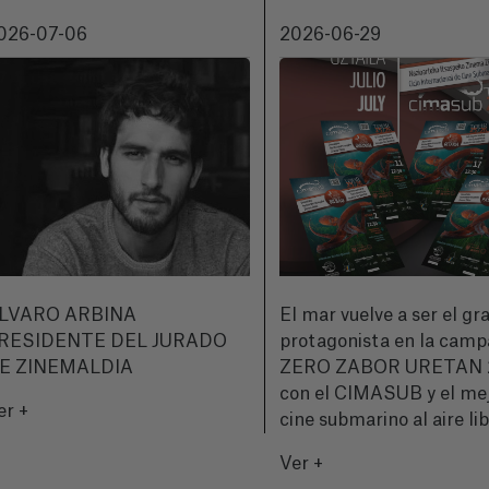
026-07-06
2026-06-29
LVARO ARBINA
El mar vuelve a ser el gr
RESIDENTE DEL JURADO
protagonista en la cam
E ZINEMALDIA
ZERO ZABOR URETAN 
con el CIMASUB y el me
er +
cine submarino al aire li
Ver +