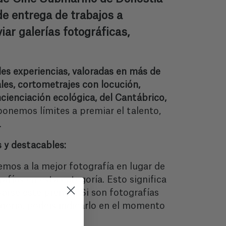
e entrega de trabajos a
ar galerías fotográficas,
es experiencias, valoradas en más de
es, cortometrajes con locución,
ncienciación ecológica, del Cantábrico,
onemos límites a premiar el talento,
.
 y destacables:
emos a la mejor fotografía en lugar de
afías en esta categoría. Esto significa
varse este premio. Si son fotografías
egoría, podéis indicarlo en el momento