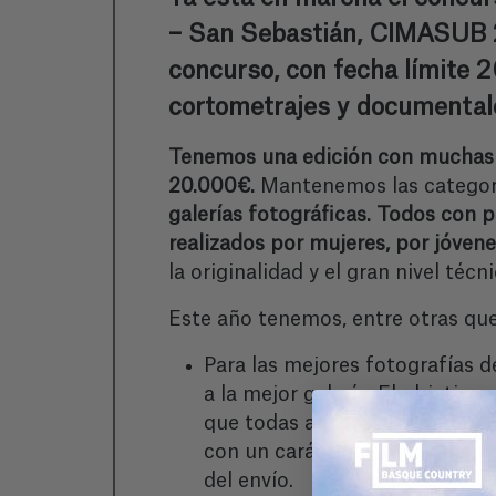
– San Sebastián, CIMASUB 20
concurso, con fecha límite 2
cortometrajes y documentale
Tenemos una edición con muchas s
20.000€.
Mantenemos las categorí
galerías fotográficas. Todos con p
realizados por mujeres, por jóvene
la originalidad y el gran nivel té
Este año tenemos, entre otras qu
Para las mejores fotografías 
a la mejor galería. El objetiv
que todas aquellas fotografías
con un carácter claro de denun
del envío.