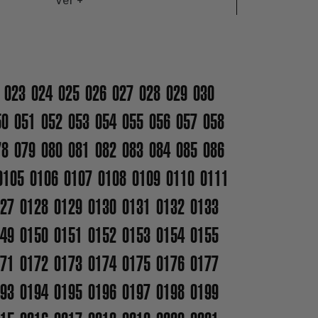
Ver +
023
024
025
026
027
028
029
030
50
051
052
053
054
055
056
057
058
78
079
080
081
082
083
084
085
086
0105
0106
0107
0108
0109
0110
0111
27
0128
0129
0130
0131
0132
0133
49
0150
0151
0152
0153
0154
0155
71
0172
0173
0174
0175
0176
0177
93
0194
0195
0196
0197
0198
0199