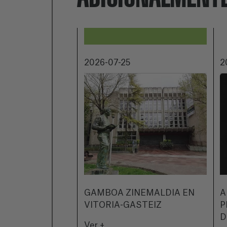
2026-07-25
2
GAMBOA ZINEMALDIA EN
A
VITORIA-GASTEIZ
P
D
Ver +