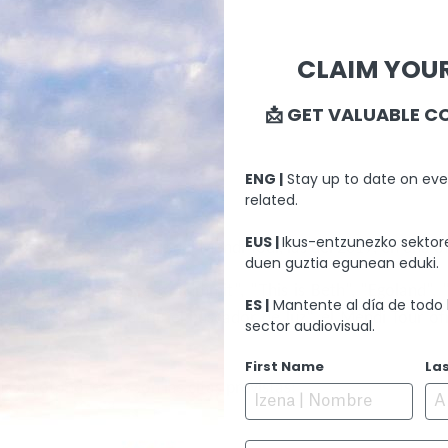
CLAIM YOUR
📩 GET VALUABLE C
ENG |
Stay up to date on eve
related.
EUS |
Ikus-entzunezko sektore
mejores cifras históricas del Mendi Tour, las del 2019, en una 
duen guztia egunean eduki.
s como “Everest Sea to Summit”, “This is Beth”, “Egoland”, 
ES |
Mantente al día de todo 
la lumiére” o “Yhabril: el buscador de luz”, el Mendi Tour o
sector audiovisual.
First Name
La
 en otoño, estas son las citas previstas: