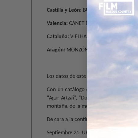
Castilla y León:
BURGOS y VALLADOLID
Valencia:
CANET D’EN BERENGUER
Cataluña:
VIELHA E MIJARÁN
Aragón:
MONZÓN
Los datos de este año son parejos a las 
Con un catálogo de películas con título
“Agur Artzai”, “Doo Sar”, “De l’ombre à 
montaña, de la mejor calidad.
De cara a la continuación de la temporada
Septiembre 21: URNIETA