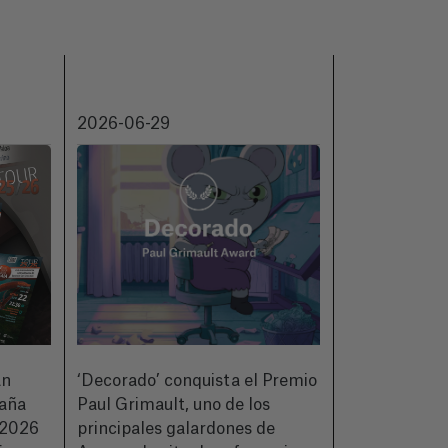
2026-06-29
2026-06-18
an
‘Decorado’ conquista el Premio
CIMASUB pre
paña
Paul Grimault, uno de los
de su 50ª ed
2026
principales galardones de
a quienes hic