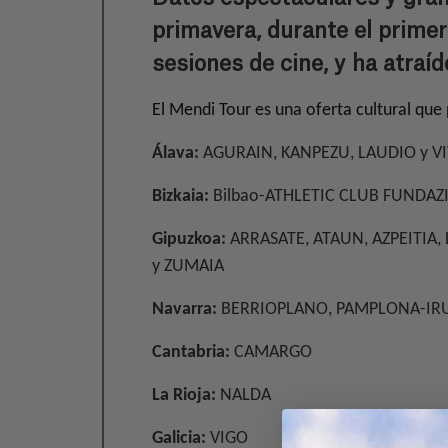
primavera, durante el prime
sesiones de cine, y ha atraí
El Mendi Tour es una oferta cultural que
Álava:
AGURAIN, KANPEZU, LAUDIO y V
Bizkaia:
Bilbao-ATHLETIC CLUB FUNDAZI
Gipuzkoa:
ARRASATE, ATAUN, AZPEITIA
y ZUMAIA
Navarra:
BERRIOPLANO, PAMPLONA-IR
Cantabria:
CAMARGO
La Rioja:
NALDA
Galicia:
VIGO