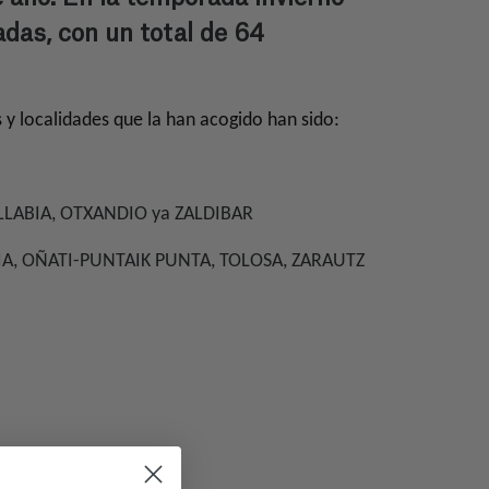
das, con un total de 64
s y localidades que la han acogido han sido:
LLABIA, OTXANDIO ya ZALDIBAR
IA, OÑATI-PUNTAIK PUNTA, TOLOSA, ZARAUTZ