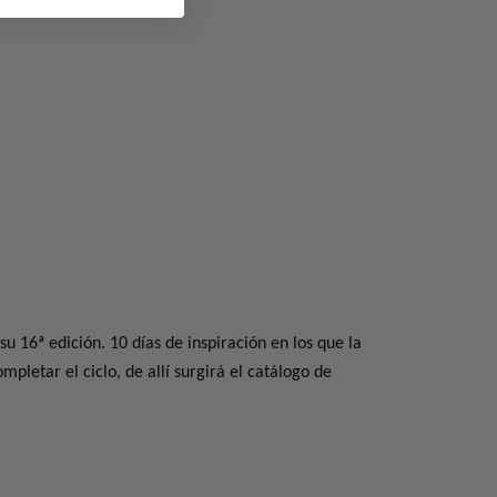
u 16ª edición. 10 días de inspiración en los que la
mpletar el ciclo, de allí surgirá el catálogo de