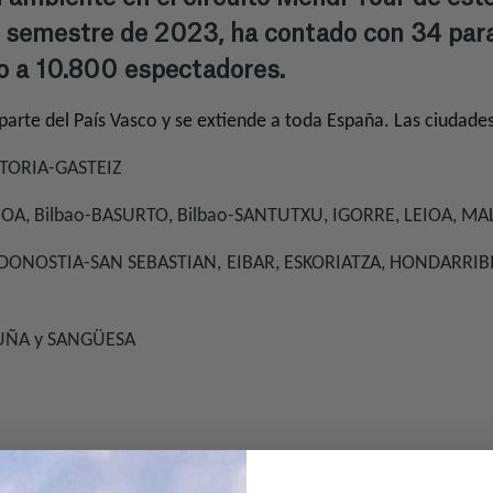
r semestre de 2023, ha contado con 34 para
do a 10.800 espectadores.
 parte del País Vasco y se extiende a toda España. Las ciudade
ITORIA-GASTEIZ
OA, Bilbao-BASURTO, Bilbao-SANTUTXU, IGORRE, LEIOA, MA
, DONOSTIA-SAN SEBASTIAN, EIBAR, ESKORIATZA, HONDARRIB
UÑA y SANGÜESA