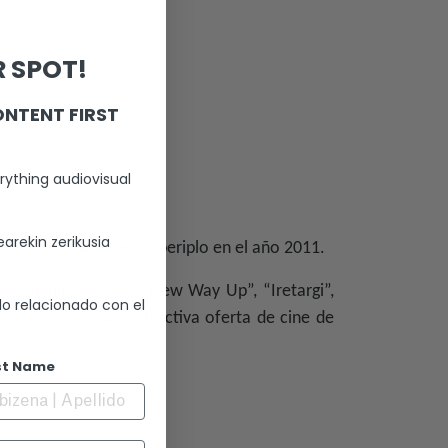
 SPOT!
ONTENT FIRST
rything audiovisual
arekin zerikusia
oferta que comenzó su periplo en el año 2011.
“Adrenaline Sucks”, “New Way Up”, “Iretargi”,
lo relacionado con el
frece una amplia y atractiva oferta de cine de
st Name