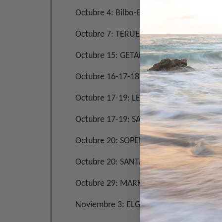
Octubre 4: Bilbo-BASURTO
Octubre 7: TERUEL
Octubre 15: GETARIA
Octubre 16-17-18-19: MADRID
Octubre 17-19: LEÓN
Octubre 17-19: SALAMANCA
Octubre 20: SOPELA
Octubre 20: SANTA BRÍGIDA
Octubre 29: MARKINA-XEMEIN
Noviembre 3: ELGOIBAR