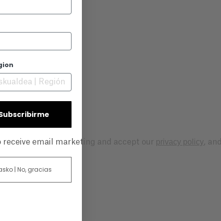
gion
| Subscribirme
privacy policy
to receive email marketing and accept our
, an
 asko | No, gracias