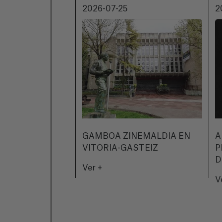
2026-07-25
2
GAMBOA ZINEMALDIA EN
A
VITORIA-GASTEIZ
P
D
Ver +
V