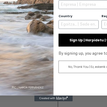
l eta Abentura Film Onena/Mejor Película de Depor
Country
Re
a/Mejor Cortometraje
Sign Up | Harpidetu 
BBK Mendi Film Bilbao - Bizkaia.
By signing up, you agree 
ron 190 películas.
59 de ellas fueron seleccionadas 
No, Thank You | Ez, eskerrik
E