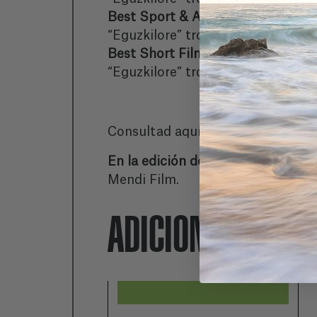
Best Sport & Adventure Film/Kiro
“Eguzkilore” trophy & 1,200€
Best Short Film/Film Labur Onen
“Eguzkilore” trophy & 1,000€
Consultad aquí el
PALMARES
del 
En la edición del 2022 se inscribie
Mendi Film.
ADICIONALMENT