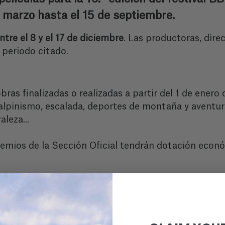
 marzo hasta el 15 de septiembre.
ntre el 8 y el 17 de diciembre
. Las productoras, dire
 periodo citado.
bras finalizadas o realizadas a partir del 1 de enero
alpinismo, escalada, deportes de montaña y aventura
leza...
emios de la Sección Oficial tendrán dotación econó
remio