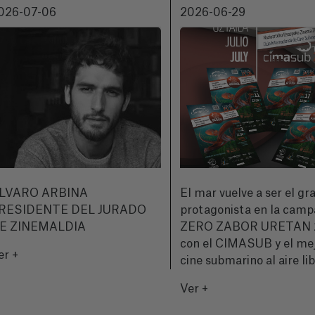
026-07-06
2026-06-29
LVARO ARBINA
El mar vuelve a ser el gr
RESIDENTE DEL JURADO
protagonista en la cam
E ZINEMALDIA
ZERO ZABOR URETAN 
con el CIMASUB y el me
er +
cine submarino al aire li
Ver +