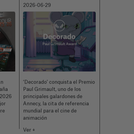
2026-06-29
2026-06-18
an
‘Decorado’ conquista el Premio
CIMASUB pre
paña
Paul Grimault, uno de los
de su 50ª ed
2026
principales galardones de
a quienes hic
jor
Annecy, la cita de referencia
historia del 
bre
mundial para el cine de
Ver +
animación
Ver +