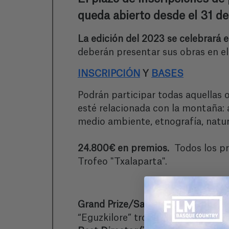
queda abierto desde el 31 de
La edición del 2023 se celebrará e
deberán presentar sus obras en el
INSCRIPCIÓN
Y
BASES
Podrán participar todas aquellas o
esté relacionada con la montaña: 
medio ambiente, etnografía, natura
24.800€ en premios.
Todos los pr
Trofeo "Txalaparta".
Grand Prize/Sari Nagusia/Gran P
“Eguzkilore” trophy & 6,000€