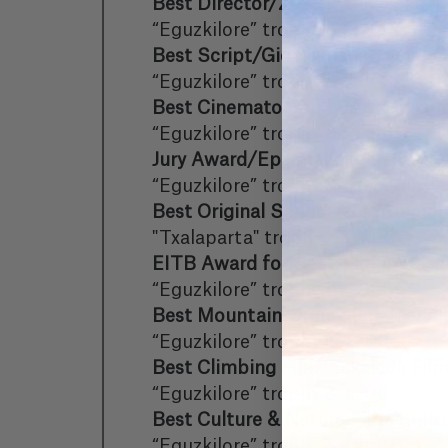
Best Director/Zuzendari Onena/M
“Eguzkilore” trophy & 3,000€
Best Script/Gidoi Onena/Mejor G
“Eguzkilore” trophy & 2,000€
Best Cinematography/Argazkilari
“Eguzkilore” trophy & 2,000€
Jury Award/Epaimahaiaren Saria/
“Eguzkilore” trophy & 2,000€
Best Original Soundtrack/Soinu 
"Txalaparta" trophy & 2,000€
EITB Award for Best Film in Basq
“Eguzkilore” trophy & 2,000€
Best Mountaineering Film/Mendik
“Eguzkilore” trophy & 1,200€
Best Climbing Film/Eskalada Film
“Eguzkilore” trophy & 1,200
Best Culture & Nature Film/Kultu
“Eguzkilore” trophy & 1,200€