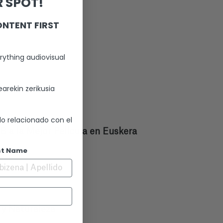
 SPOT!
ONTENT FIRST
rything audiovisual
arekin zerikusia
lo relacionado con el
 a la Mejor Película en Euskera
st Name
 y Naturaleza