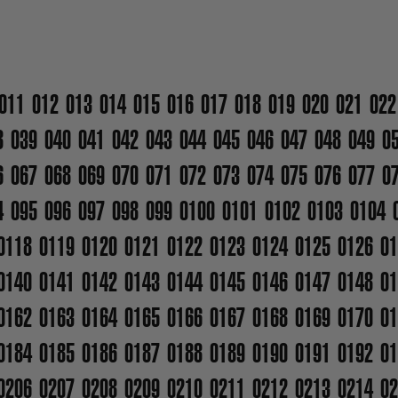
011
012
013
014
015
016
017
018
019
020
021
022
8
039
040
041
042
043
044
045
046
047
048
049
0
6
067
068
069
070
071
072
073
074
075
076
077
0
4
095
096
097
098
099
0100
0101
0102
0103
0104
0118
0119
0120
0121
0122
0123
0124
0125
0126
01
0140
0141
0142
0143
0144
0145
0146
0147
0148
01
0162
0163
0164
0165
0166
0167
0168
0169
0170
01
0184
0185
0186
0187
0188
0189
0190
0191
0192
01
0206
0207
0208
0209
0210
0211
0212
0213
0214
02