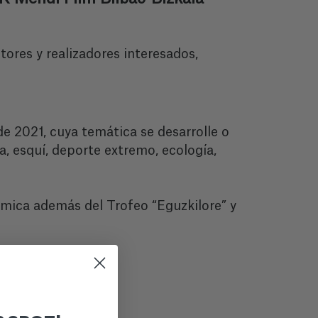
ctores y realizadores interesados,
 de 2021, cuya temática se desarrolle o
, esquí, deporte extremo, ecología,
mica además del Trofeo “Eguzkilore” y