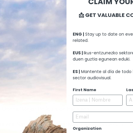
CLAIM YOUR
ejor Director/a
📩 GET VALUABLE C
uion
tza Onena/Mejor Fotografía
ENG |
Stay up to date on eve
related.
Premio del Jurado
EUS |
Ikus-entzunezko sektore
duen guztia egunean eduki.
Banda Onena/Mejor Banda Sonora original
ES |
Mantente al día de todo 
sector audiovisual.
ue/EITB Saria Euskarazko Film Onenari/Premio EITB
First Name
La
o Film Onena/Mejor Película de Alpinismo
 Onena/Mejor Película de Escalada
Email
ra eta Natura Film Onena/Mejor Película de Cultura
Organization