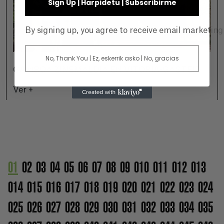
Sign Up | Harpidetu | Subscribirme
By signing up, you agree to receive email marketin
No, Thank You | Ez, eskerrik asko | No, gracias
GAMBOA ZINEMALDIA EN VITORIA-GASTEIZ
Ver +
01
02
03
04
05
06
07
08
09
010
011
012
013
014
015
016
017
018
019
020
021
022
023
024
025
026
027
028
029
030
031
032
033
034
035