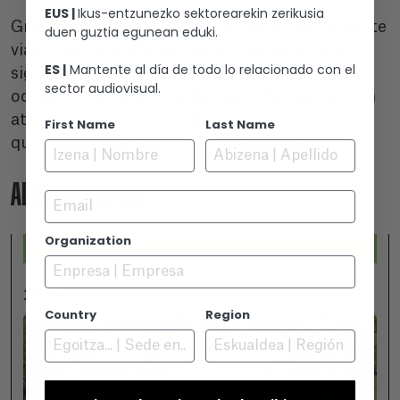
EUS |
Ikus-entzunezko sektorearekin zerikusia
Gracias por acompañarnos en este emocionante
duen guztia egunean eduki.
viaje. Juntos, podemos hacer una diferencia
ES |
Mantente al día de todo lo relacionado con el
significativa en la protección de nuestros
sector audiovisual.
océanos y la biodiversidad que albergan. ¡Estén
atentos a las próximas iniciativas y proyectos
First Name
Last Name
que surgirán de esta poderosa alianza!
ADICIONALMENTE
Email
Organization
2026-07-25
Country
Region