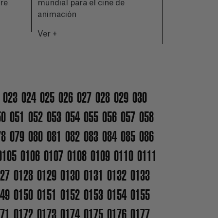
bre
mundial para el cine de
Ver +
animación
Ver +
023
024
025
026
027
028
029
030
50
051
052
053
054
055
056
057
058
78
079
080
081
082
083
084
085
086
0105
0106
0107
0108
0109
0110
0111
27
0128
0129
0130
0131
0132
0133
49
0150
0151
0152
0153
0154
0155
71
0172
0173
0174
0175
0176
0177