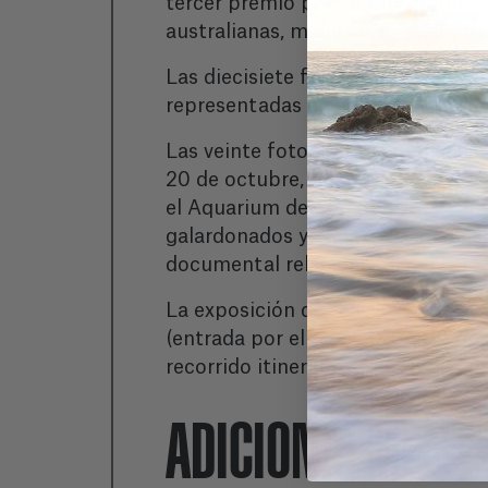
tercer premio por su fotografía “
D
australianas, mientras escalaban l
Las diecisiete fotografías restant
representadas otras actividades q
Las veinte fotografías premiadas s
20 de octubre, precediendo a la 
el Aquarium de San Sebastián el s
galardonados y en el que, además d
documental relacionada con la fot
La exposición de sala, en impresio
(entrada por el río en la Calle Pr
recorrido itinerante, partiendo en
ADICIONALMENT