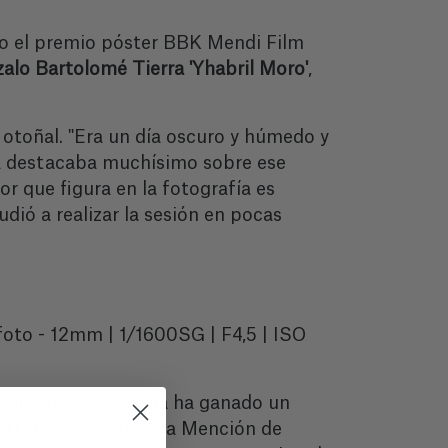
ado el premio póster BBK Mendi Film
alo Bartolomé Tierra 'Yhabril Moro'
,
 otoñal. "Era un día oscuro y húmedo y
da destacaba muchísimo sobre ese
or que figura en la fotografía es
ió a realizar la sesión en pocas
to - 12mm | 1/1600SG | F4,5 | ISO
 Film Bilbao Bizkaia ha ganado un
PHOTO, además de una Mención de