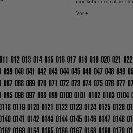
cine submarino al aire li
Ver +
011
012
013
014
015
016
017
018
019
020
021
022
8
039
040
041
042
043
044
045
046
047
048
049
0
6
067
068
069
070
071
072
073
074
075
076
077
0
4
095
096
097
098
099
0100
0101
0102
0103
0104
0118
0119
0120
0121
0122
0123
0124
0125
0126
01
0140
0141
0142
0143
0144
0145
0146
0147
0148
01
0162
0163
0164
0165
0166
0167
0168
0169
0170
01