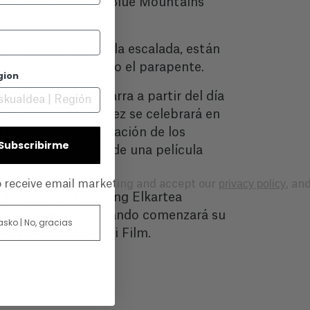
 de Katoomba en las Blue Mountains
más del esquí o de la escalada, están
erismo, el boulder o el parapente.
gion
Boulevard donostiarra a partir del día
que por primera vez se celebrará en
ará con la participación de los
| Subscribirme
frutar de la visión de una película
privacy policy
to receive email marketing and accept our
, an
 Club Vasco de Camping Elkartea
l 24 de noviembre, cuando comenzará su
 asko | No, gracias
n el marco del Mendi Film.