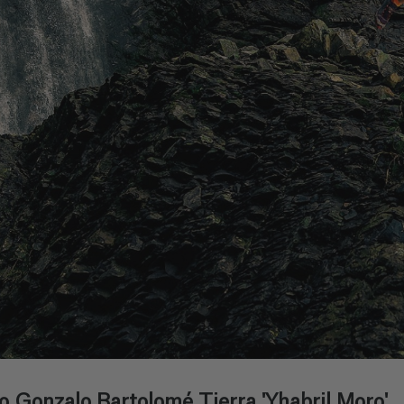
no Gonzalo Bartolomé Tierra 'Yhabril Moro'