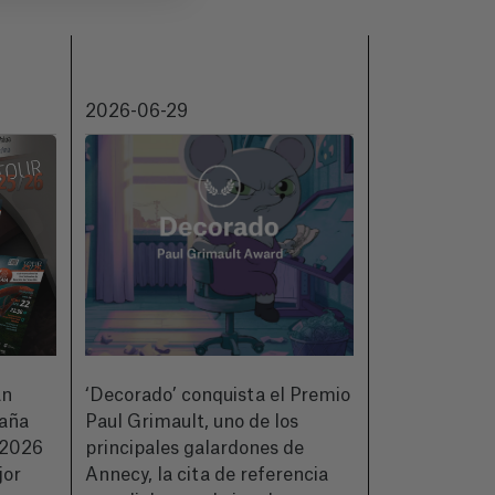
2026-06-29
2026-06-18
an
‘Decorado’ conquista el Premio
CIMASUB pre
paña
Paul Grimault, uno de los
de su 50ª ed
2026
principales galardones de
a quienes hic
jor
Annecy, la cita de referencia
historia del 