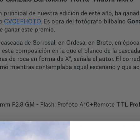
n principal de nuestra edición de este año, ha gan
so
CVCEPHOTO
. Es obra del fotógrafo bilbaíno
Gonz
de ganar este premio.
cascada de Sorrosal, en Ordesa, en Broto, en época
 esta composición en la que el blanco de la casca
as de roca en forma de X", señala el autor. El corred
amó mientras contemplaba aquel escenario y que acud
4mm F2.8 GM - Flash: Profoto A10+Remote TTL Profo
bao, 1978), a la vez que el premio Poster BBK Mendi
rafía "X-Man" en la 9ª edición del concurso CVCE