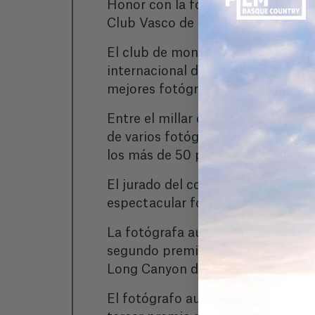
Honor con la fotografía "The Phan
Club Vasco de Camping Elkartea d
El club de montaña
Club Vasco d
internacional de fotografía de ac
mejores fotógrafos de la especial
Entre el millar de fotografías pr
de varios fotógrafos españoles, au
los más de 50 países representado
El jurado del concurso ha otorgad
espectacular fotografía aérea de u
La fotógrafa australiana Krystle
segundo premio con su fotografía
Long Canyon del sureste de Utah.
El fotógrafo australiano Simon C