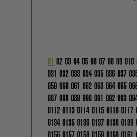
01
02
03
04
05
06
07
08
09
010
031
032
033
034
035
036
037
03
059
060
061
062
063
064
065
06
087
088
089
090
091
092
093
09
0112
0113
0114
0115
0116
0117
0134
0135
0136
0137
0138
0139
0156
0157
0158
0159
0160
0161