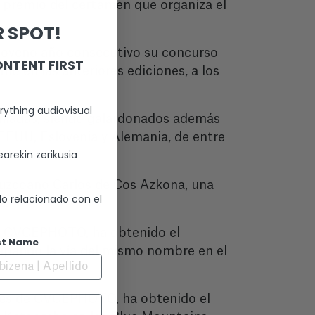
o premio del certamen que organiza el
 SPOT!
noveno año consecutivo su concurso
ONTENT FIRST
 en las anteriores ediciones, a los
rything audiovisual
remiadas, siendo galardonados además
, EEUU, Eslovenia y Alemania, de entre
arekin zerikusia
ipuzcoano Carlos de Cos Azkona, una
lo relacionado con el
a.
 de CVCEPHOTO, ha obtenido el
st Name
repando la vía del mismo nombre en el
ores de CVCEPHOTO, ha obtenido el