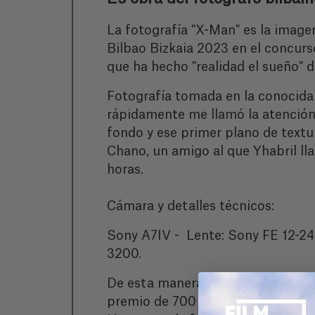
La fotografía "X-Man" es la image
Bilbao Bizkaia 2023 en el concur
que ha hecho "realidad el sueño" 
Fotografía tomada en la conocida 
rápidamente me llamó la atención
fondo y ese primer plano de textur
Chano, un amigo al que Yhabril ll
horas.
Cámara y detalles técnicos:
Sony A7IV - Lente: Sony FE 12-2
3200.
De esta manera, Yhabril Moro (Bil
premio de 700 euros con la fotog