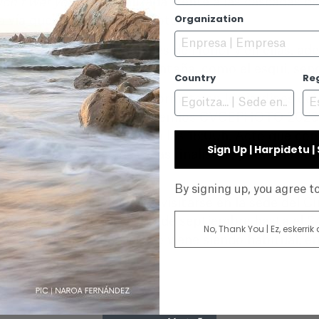
on’t wet yourself
”, realizada frente a las cascadas
Organization
a vía que da nombre a la foto.
es recogerán sus Menciones de Honor y en ellas, ade
ue se desarrollan en la montaña, como el esquí, send
Country
Re
erán expuestas en gran formato en los jardines del 
ceremonia de entrega de premios CVCEPHOTO 2023, 
ábado día 21 de octubre, a las 18:00h. Acto que cont
Sign Up | Harpidetu 
e las fotos premiadas y las finalistas, podremos dis
ografía.
By signing up, you agree 
nes de alta calidad, podrá visitarse en la sede del
im 35) a partir del viernes 15 de septiembre hasta e
No, Thank You | Ez, eskerrik
 diciembre en Bilbao, como viene siendo habitual, e
E