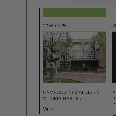
2026-07-25
2
GAMBOA ZINEMALDIA EN
A
VITORIA-GASTEIZ
P
D
Ver +
V