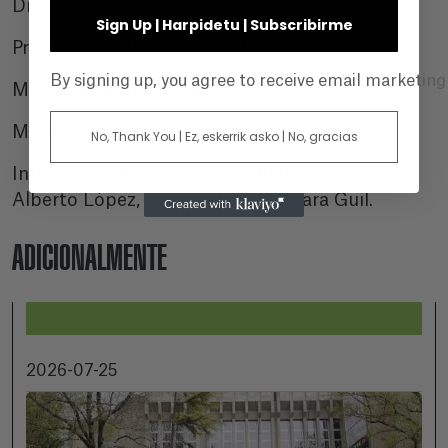
Dirección y guion: Ana Graciani.
Sign Up | Harpidetu | Subscribirme
Producción: Olmo Figueredo.
By signing up, you agree to receive email marketin
Música: Paloma Peñarrubia.
Montaje: Ana Álvarez Ossorio.
No, Thank You | Ez, eskerrik asko | No, gracias
Intérpretes: Unax Ugalde, Adriana Camarena,
Alberto López, Adriana Espina, Mara Guil.
ADICIONALMENTE
2026-07-25