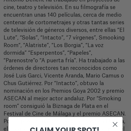
cine, teatro y televisión. En su filmografía se
encuentran unas 140 películas, cerca de medio
centenar de cortometrajes y otras tantas series
de televisión de géneros diversos, entre ellas “El
Lute”, “Solas”, “Intacto”, “7 vírgenes”, Smooking
Room“, “Alatriste”, “Los Borgia”, “La voz
dormida” “Esperpentos”, “Papeles”,
“Parenostre”o “A puerta fría”. Ha trabajado a las
órdenes de directores tan reconocidos como
José Luis Garci, Vicente Aranda, Mario Camus o
Chus Gutiérrez. Por “Intacto”, obtuvo la
nominación en los Premios Goya 2002 y premio
ASECAN al mejor actor andaluz. Por “Smoking
room” consiguió la Biznaga de Plata en el
Festival de Cine de Málaga y el premio ASECAN.
Por “A puerta fría” recibió la Biznaga en Málaga,
CLAIM YOUR SPOT!
el premio en el Festival de Cine de Toulouse y el