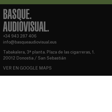
BASQUE.
AUDIOVISUAL.
+34 943 287 406
info@basqueaudiovisual.eus
Tabakalera, 3ª planta. Plaza de las cigarreras, 1.
20012 Donostia / San Sebastián
VER EN GOOGLE MAPS
Condiciones de uso
Política de privacidad
Política de cookies
Medios