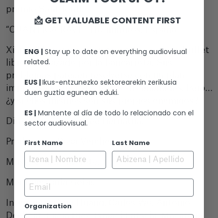
premio Sant Jordi.
📩 GET VALUABLE CONTENT FIRST
“CUÁNTICA RAVE” 110 minutos. España
Xian e Ikki son una pareja asiática con un buffet
ENG |
Stay up to date on everything audiovisual
related.
libre amenazado por la bancarrota. Sus
problemas parecen resolverse con un plan
EUS |
Ikus-entzunezko sektorearekin zerikusia
improvisado: matar a todos sus enemigos. Pero…
duen guztia egunean eduki.
¿y si ellos mismos son sus propios enemigos?
ES |
Mantente al día de todo lo relacionado con el
Dirección y guion: Zoe Berriatúa.
sector audiovisual.
Producción: Rosa Vercher.
First Name
Last Name
Música: Alicia Morote.
Email
Montaje: Carla Gobe.
Intérpretes: Yan Huang, Carlos Wo, Antonio
Organization
Dechent, Lucía Díez, Ismael Fritschi, Macarena