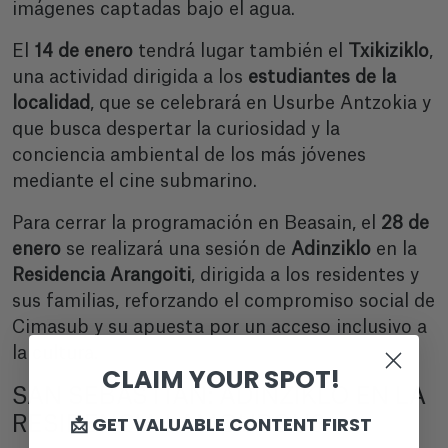
imágenes captadas bajo el agua.
El
14 de enero
tendrá lugar también el
Txikiziklo
,
una actividad dirigida a los
estudiantes de la
localidad
, que se celebrará en Usurbe Antzokia y
que busca despertar la curiosidad y la
conciencia ambiental de los más jóvenes
mediante el cine submarino.
Para cerrar la programación en Beasain, el
28 de
enero
se realizará una sesión de
Adinziklo
en la
Residencia Arangoiti
, dirigida a los residentes y
sus familias, reforzando el compromiso social de
Cimasub y su apuesta por un acceso inclusivo a
la cultura.
CLAIM YOUR SPOT!
SAN SEBASTIÁN: ADINZIKLO EN LA
📩 GET VALUABLE CONTENT FIRST
RESIDENCIA LAMOUROUS