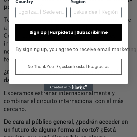
Country
Region
por festivales?
Terminamos la copia definitiva del cortometraje
a finales de verano. Es aún un “bebé”.
Sign Up | Harpidetu | Subscribirme
Comenzaremos por las secciones oficiales
internacionales de Ficx Gijón y Zinebi en
By signing up, you agree to receive email marketin
noviembre, y después será lo que el circuito de
festivales decida.
No, Thank You | Ez, eskerrik asko | No, gracias
¿Cuáles son los próximos pasos que esperáis
dar?
Esperamos estrenar internacionalmente y
combinar el circuito internacional con el más
cercano.
De cara al público general, ¿podrán acceder en
un futuro de alguna forma al corto? ¿Está