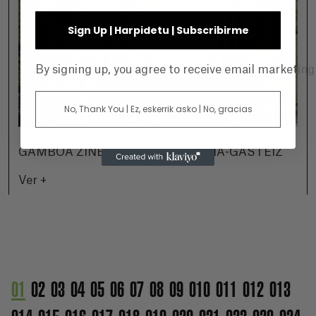
Sign Up | Harpidetu | Subscribirme
By signing up, you agree to receive email marketin
No, Thank You | Ez, eskerrik asko | No, gracias
GAMBOA ZINEMALDIA EN VITORIA-GASTEIZ
Ver +
01
02
03
04
05
06
07
08
09
010
011
012
013