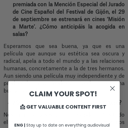
premiada con la Mención Especial del Jurado
de Cine Español del Festival de Gijón, el 29
de septiembre se estrenará en cines ‘Misión
a Marte’. ¿Cómo anticipáis la acogida en
salas?
Esperamos que sea buena, ya que es una
película que aunque su estética sea oscura y
radical, apela a todo el mundo y a las relaciones
humanas, concretamente a la de tres hermanos.
Aun siendo una película muy independiente y de
producción muy modesta, puede tener una
buena acogida.
CLAIM YOUR SPOT!
¿Qué objetivos os marcáis de cara a futuro?
📩 GET VALUABLE CONTENT FIRST
Nos proponemos seguir trabajando juntos todo
el equipo y seguir haciendo películas que nos
ENG |
Stay up to date on everything audiovisual