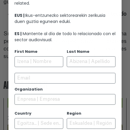
gusten.
related.
¿Qué balance hacéis de todo lo acontecido
EUS |
Ikus-entzunezko sektorearekin zerikusia
duen guztia egunean eduki.
hasta la fecha?
ES |
Mantente al día de todo lo relacionado con el
Súper positivo. Es lo bueno de hacer una
sector audiovisual.
película sin grandes expectativas ni grandes
compromisos, que todo lo que llega es
First Name
Last Name
sumamente grato y es un éxito, sea lo que sea.
Email
ADICIONALMENTE
Organization
Country
Region
2026-07-25