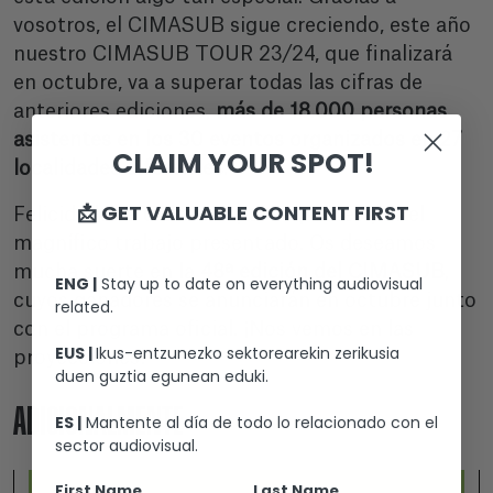
vosotros, el CIMASUB sigue creciendo, este año
nuestro CIMASUB TOUR 23/24, que finalizará
en octubre, va a superar todas las cifras de
anteriores ediciones,
más de 18.000 personas
asistentes en los
30 eventos organizados
en 27
CLAIM YOUR SPOT!
localidades diferentes.
📩 GET VALUABLE CONTENT FIRST
Felicidades a todos los participantes por el
magnífico trabajo presentado. Os deseamos
mucha suerte en la
48ª edición del CIMASUB
,
ENG |
Stay up to date on everything audiovisual
cuyos ganadores se anunciarán en octubre junto
related.
con el programa oficial. ¡Nos vemos en las
EUS |
Ikus-entzunezko sektorearekin zerikusia
proyecciones!
duen guztia egunean eduki.
ADICIONALMENTE
ES |
Mantente al día de todo lo relacionado con el
sector audiovisual.
First Name
Last Name