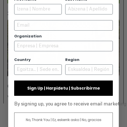
2026-07-25
Email
Organization
Country
Region
GAMBOA ZINEMALDIA EN VITORIA-GASTEIZ
Sign Up | Harpidetu | Subscribirme
Ver +
By signing up, you agree to receive email marketin
No, Thank You | Ez, eskerrik asko | No, gracias