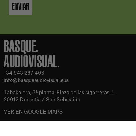
ENVIAR
BASQUE.
AUDIOVISUAL.
+34 943 287 406
info@basqueaudiovisual.eus
Tabakalera, 3ª planta. Plaza de las cigarreras, 1.
20012 Donostia / San Sebastián
VER EN GOOGLE MAPS
Condiciones de uso