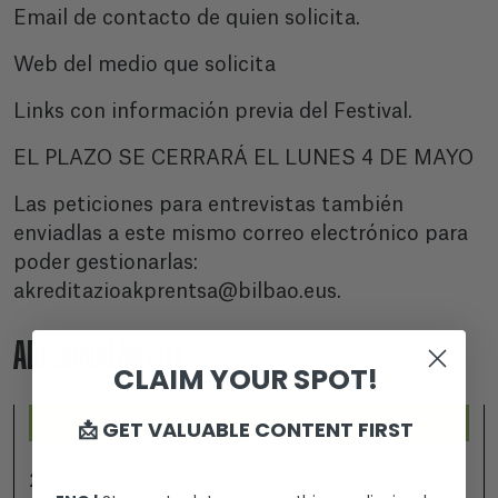
Email de contacto de quien solicita.
Web del medio que solicita
Links con información previa del Festival.
EL PLAZO SE CERRARÁ EL LUNES 4 DE MAYO
Las peticiones para entrevistas también
enviadlas a este mismo correo electrónico para
poder gestionarlas:
akreditazioakprentsa@bilbao.eus.
ADICIONALMENTE
CLAIM YOUR SPOT!
📩 GET VALUABLE CONTENT FIRST
2026-07-25