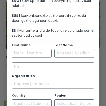
ENG |
Stay up to date on everything audiovisual
related.
EUS |
Ikus-entzunezko sektorearekin zerikusia
duen guztia egunean eduki.
ES |
Mantente al día de todo lo relacionado con el
sector audiovisual.
First Name
Last Name
GAMBOA ZINEMALDIA EN VITORIA-GASTEIZ
Email
Ver +
Organization
Country
Region
01
02
03
04
05
06
07
08
09
010
011
012
013