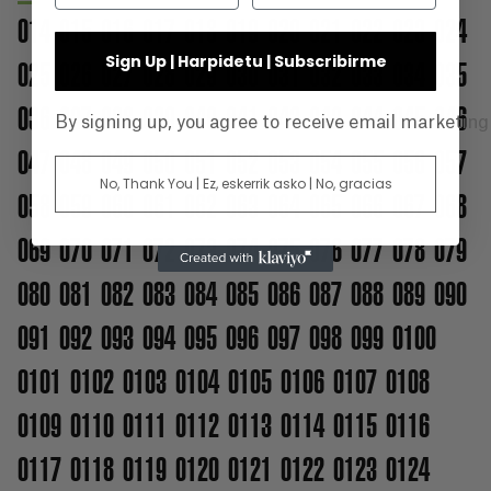
014
015
016
017
018
019
020
021
022
023
024
Sign Up | Harpidetu | Subscribirme
025
026
027
028
029
030
031
032
033
034
035
036
037
038
039
040
041
042
043
044
045
046
By signing up, you agree to receive email marketin
047
048
049
050
051
052
053
054
055
056
057
No, Thank You | Ez, eskerrik asko | No, gracias
058
059
060
061
062
063
064
065
066
067
068
069
070
071
072
073
074
075
076
077
078
079
080
081
082
083
084
085
086
087
088
089
090
091
092
093
094
095
096
097
098
099
0100
0101
0102
0103
0104
0105
0106
0107
0108
0109
0110
0111
0112
0113
0114
0115
0116
0117
0118
0119
0120
0121
0122
0123
0124