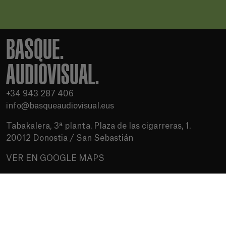
BASQUE.
AUDIOVISUAL.
+34 943 287 406
info@basqueaudiovisual.eus
Tabakalera, 3ª planta. Plaza de las cigarreras, 1.
20012 Donostia / San Sebastián
VER EN GOOGLE MAPS
Condiciones de uso
Política de privacidad
Política de cookies