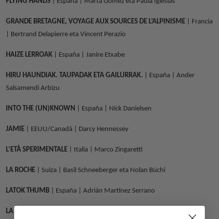
FLYING HANDS
| España | Marta Gómez eta Paula Iglesias
GRANDE BRETAGNE, VOYAGE AUX SOURCES DE L’ALPINISME
| Francia
| Bertrand Delapierre eta Vincent Perazio
HAIZE LERROAK
| España | Janire Etxabe
HIRU HAUNDIAK. TAUPADAK ETA GAILURRAK.
| España | Ander
Salsamendi Arbizu
INTO THE (UN)KNOWN
| España | Nick Danielsen
JAMIE
| EEUU/Canadá | Darcy Hennessey
L’ETÀ SPERIMENTALE
| Italia | Marco Zingaretti
LA ROCHE
| Suiza | Basil Schneeberger eta Nolan Büchi
LATOK THUMB
| España | Adrián Martínez Serrano
LA VERTE, UNE HISTOIRE DE PENTE RAIDE
| Francia | Bertrand