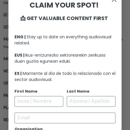
CLAIM YOUR SPOT!
Delapierre eta Severine Gauci
LE CAVALIER SANS TÉTE
| Francia | Andy Collet
📩 GET VALUABLE CONTENT FIRST
LES JOURS SAUVAGES
| Francia | Yohan Guignard
ENG |
Stay up to date on everything audiovisual
MARMOLADA. MADRE ROCCIA.
| Italia | Matteo Maggi eta Cristiana
related.
Pecci
EUS |
Ikus-entzunezko sektorearekin zerikusia
MODO AVIÓN
| España | Iciar Casatmitjana eta Garazi Sanchez
duen guztia egunean eduki.
NOSE JOB
| Reino Unido | Alastair Lee
ES |
Mantente al día de todo lo relacionado con el
sector audiovisual.
OF A LIFETIME
| Francia | Jérome Tanon
First Name
Last Name
PAINTING THE MOUNTAINS
| Chile/Argentina | Pierre Cadot
PLANETWALKER
| EEUU | Dominic Gill eta Nadia Gill
Email
RED ROCK REVOLUTION
| EEUU | Jim Aikman
Organization