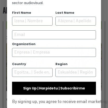
sector audiovisual.
ADICIONALMENTE
First Name
Last Name
Email
2026-07-25
Organization
Country
Region
Sign Up | Harpidetu | Subscribirme
GAMBOA ZINEMALDIA EN VITORIA-GASTEIZ
By signing up, you agree to receive email marketin