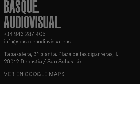
BASQUE.
AUDIOVISUAL.
+34 943 287 406
info@basqueaudiovisual.eus
Tabakalera, 3ª planta. Plaza de las cigarreras, 1.
20012 Donostia / San Sebastián
VER EN GOOGLE MAPS
Condiciones de uso
Política de privacidad
Política de cookies
Medios