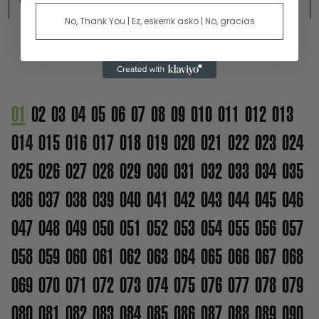
Ver +
No, Thank You | Ez, eskerrik asko | No, gracias
01
02
03
04
05
06
07
08
09
010
011
012
013
014
015
016
017
018
019
020
021
022
023
024
025
026
027
028
029
030
031
032
033
034
035
036
037
038
039
040
041
042
043
044
045
046
047
048
049
050
051
052
053
054
055
056
057
058
059
060
061
062
063
064
065
066
067
068
069
070
071
072
073
074
075
076
077
078
079
080
081
082
083
084
085
086
087
088
089
090