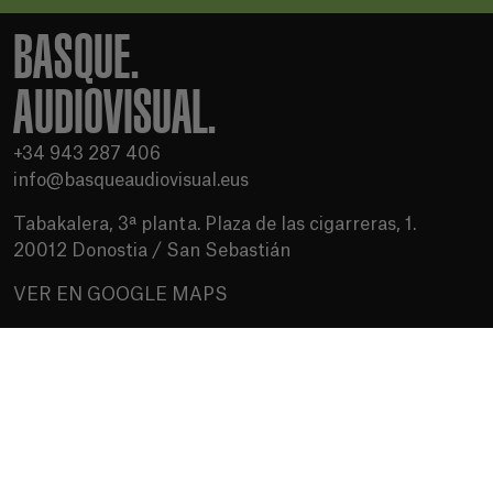
BASQUE.
AUDIOVISUAL.
+34 943 287 406
info@basqueaudiovisual.eus
Tabakalera, 3ª planta. Plaza de las cigarreras, 1.
20012 Donostia / San Sebastián
VER EN GOOGLE MAPS
Condiciones de uso
Política de privacidad
Política de cookies
Medios