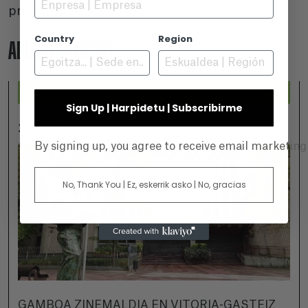
presentarla.
Country
Region
ADICIONALMENTE
Sign Up | Harpidetu | Subscribirme
2026-07-25
By signing up, you agree to receive email marketin
No, Thank You | Ez, eskerrik asko | No, gracias
GAMBOA ZINEMALDIA EN VITORIA-GASTEIZ