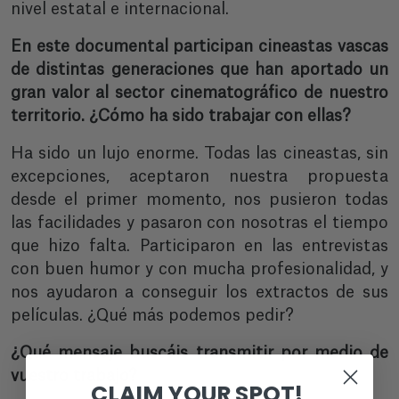
nivel estatal e internacional.
En este documental participan cineastas vascas
de distintas generaciones que han aportado un
gran valor al sector cinematográfico de nuestro
territorio. ¿Cómo ha sido trabajar con ellas?
Ha sido un lujo enorme. Todas las cineastas, sin
excepciones, aceptaron nuestra propuesta
desde el primer momento, nos pusieron todas
las facilidades y pasaron con nosotras el tiempo
que hizo falta. Participaron en las entrevistas
con buen humor y con mucha profesionalidad, y
nos ayudaron a conseguir los extractos de sus
películas. ¿Qué más podemos pedir?
¿Qué mensaje buscáis transmitir por medio de
vuestro trabajo?
CLAIM YOUR SPOT!