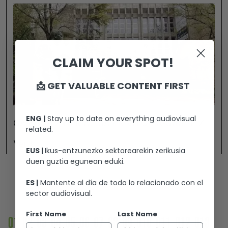
CLAIM YOUR SPOT!
📩 GET VALUABLE CONTENT FIRST
ENG |
Stay up to date on everything audiovisual
GAMBOA ZINEMALDIA EN VITORIA-GASTEIZ
related.
Ver +
EUS |
Ikus-entzunezko sektorearekin zerikusia
duen guztia egunean eduki.
ES |
Mantente al día de todo lo relacionado con el
sector audiovisual.
First Name
Last Name
01
02
03
04
05
06
07
08
09
010
011
012
013