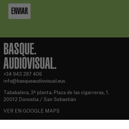
ENVIAR
BASQUE.
AUDIOVISUAL.
+34 943 287 406
info@basqueaudiovisual.eus
Tabakalera, 3ª planta. Plaza de las cigarreras, 1.
20012 Donostia / San Sebastián
VER EN GOOGLE MAPS
Condiciones de uso