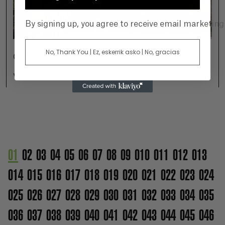
By signing up, you agree to receive email marketin
No, Thank You | Ez, eskerrik asko | No, gracias
GAMBOA ZINEMALDIA EN VITORIA-GASTEIZ
Ver +
01
02
03
04
05
06
07
08
09
010
011
012
013
014
015
016
017
018
019
020
021
022
023
024
025
026
027
028
029
030
031
032
033
034
035
036
037
038
039
040
041
042
043
044
045
046