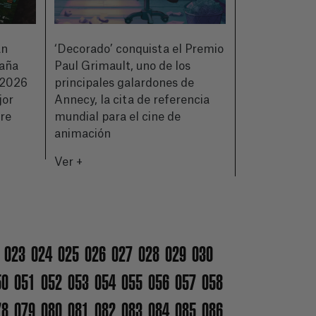
an
‘Decorado’ conquista el Premio
CIMASUB pre
paña
Paul Grimault, uno de los
de su 50ª ed
2026
principales galardones de
a quienes hic
jor
Annecy, la cita de referencia
historia del 
bre
mundial para el cine de
Ver +
animación
Ver +
023
024
025
026
027
028
029
030
50
051
052
053
054
055
056
057
058
78
079
080
081
082
083
084
085
086