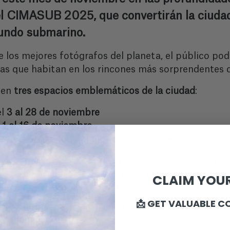
el CIMASUB 2025, que convertirán la ciuda
mundo submarino.
e los mejores fotógrafos del planeta, el público podr
inas que habitan en los rincones más sorprendentes d
e en
tres espacios emblemáticos de la ciudad
:
el
3 al 28 de noviembre
l
1 al 16 de noviembre
oeta
, durante
todo el mes de noviembre
nido a
más de 50 fotógrafos internacionales
que pre
as, se han seleccionado las fotografías más destacad
CLAIM YOUR
 estas tres muestras capaces de transportar al vis
📩 GET VALUABLE C
destacan
Joan Barcia Ubeda
(Barcelona), ganador de 
iguel Ramírez
(Francia),
Barandilla de Bronce
.