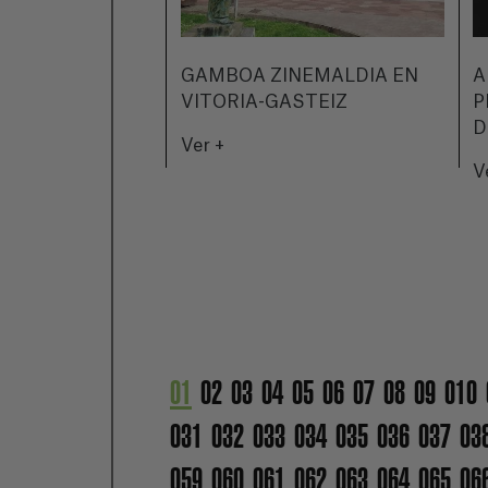
GAMBOA ZINEMALDIA EN
A
VITORIA-GASTEIZ
P
D
Ver +
V
01
02
03
04
05
06
07
08
09
010
031
032
033
034
035
036
037
03
059
060
061
062
063
064
065
06