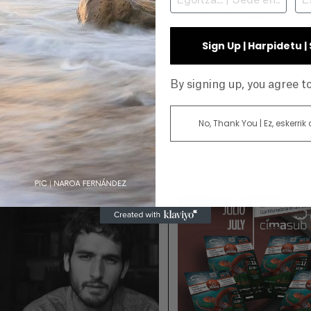
otográficas del CIMASUB son una
cita imprescindible
 por el talento de los mejores fotógrafos submarinos
Sign Up | Harpidetu 
E
By signing up, you agree 
No, Thank You | Ez, eskerrik
026-07-06
2026-06-29