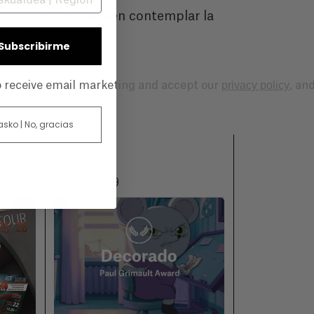
para quienes deseen contemplar la
 del planeta.
| Subscribirme
privacy policy
to receive email marketing and accept our
, an
 asko | No, gracias
2026-06-29
2026-06-18