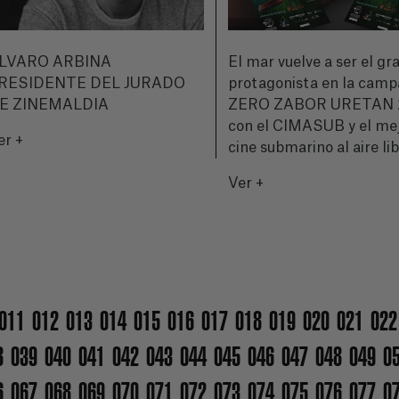
LVARO ARBINA
El mar vuelve a ser el gr
RESIDENTE DEL JURADO
protagonista en la cam
E ZINEMALDIA
ZERO ZABOR URETAN 
con el CIMASUB y el me
er +
cine submarino al aire li
Ver +
011
012
013
014
015
016
017
018
019
020
021
022
8
039
040
041
042
043
044
045
046
047
048
049
0
6
067
068
069
070
071
072
073
074
075
076
077
0