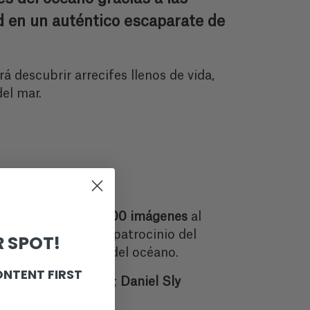
d en un auténtico escaparate de
á descubrir arrecifes llenos de vida,
el mar.
sentaron
más de 500 imágenes
al
as, que gracias al patrocinio del
 SPOT!
itante al corazón del océano.
ONTENT FIRST
la
Barandilla de Oro
;
Daniel Sly