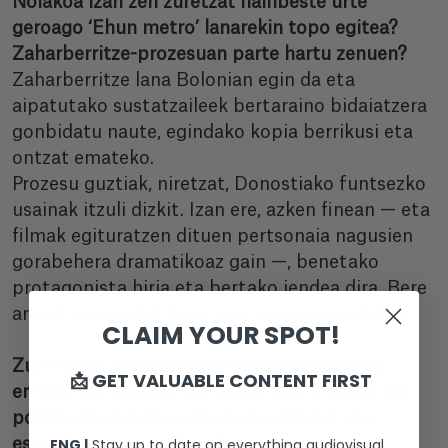
Nolakoa izan zen zuretzat hainbeste urte
geroago ‘Ehun metro’ lanarekin topo egitea?
Zaharberritze-prozesuan parte hartu zenuen?
Zaharberritze lana Bolonian egin da eta
aipatutako sustatzaileek bertaraino bidaiatzera
gonbidatu naute, egindako kopia berrikusi eta
ontzat emateko.
Prozesu guztiak, niretzat, Donostiako funtsezko
usainak itzuli dizkit. Izan ere, azken finean — eta
filmak egituratzen dituen pertsonaia nagusien
gorabehera dramatikoaz gain —, benetako
protagonista hiria eta bertako jendea dira. Bere
argiak eta itzalak: bere egia zinematografikoa.
CLAIM YOUR SPOT!
Zure ustez, zaharberritze-prozesuak aukera
📩 GET VALUABLE CONTENT FIRST
ematen du zenbait film testuinguru sozial eta
politiko berri batean berreskuratzeko eta
ENG |
Stay up to date on everything audiovisual
esanahi berria emateko?