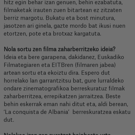
hitz egin behar izan genuen, behin ezabatuta,
filmaketak irauten zuen bitartean ez zitzaten
berriz margotu. Bukatu eta bost minutura,
jasotzen ari ginela, gazte mordo bat ikusi nuen
etortzen, pote eta brotxaz kargatuta.
Nola sortu zen filma zaharberritzeko ideia?
Ideia eta bere garapena, dakidanez, Euskadiko
Filmategiaren eta EITBren (filmaren jabea)
artean sortu eta ekoiztu dira. Espero dut
horrelako lan garrantzitsu bat, gure lurraldeko
ondare zinematografikoa berreskuratuz filmak
zaharberritzea, errepikatzen jarraitzea. Beste
behin eskerrak eman nahi ditut eta, aldi berean,
‘La conquista de Albania’ berreskuratzea eskatu
dut.