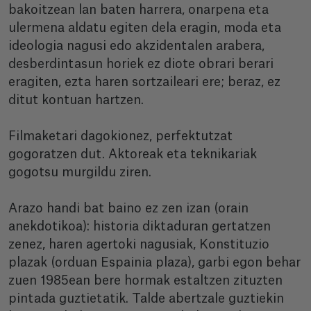
bakoitzean lan baten harrera, onarpena eta
ulermena aldatu egiten dela eragin, moda eta
ideologia nagusi edo akzidentalen arabera,
desberdintasun horiek ez diote obrari berari
eragiten, ezta haren sortzaileari ere; beraz, ez
ditut kontuan hartzen.
Filmaketari dagokionez, perfektutzat
gogoratzen dut. Aktoreak eta teknikariak
gogotsu murgildu ziren.
Arazo handi bat baino ez zen izan (orain
anekdotikoa): historia diktaduran gertatzen
zenez, haren agertoki nagusiak, Konstituzio
plazak (orduan Espainia plaza), garbi egon behar
zuen 1985ean bere hormak estaltzen zituzten
pintada guztietatik. Talde abertzale guztiekin