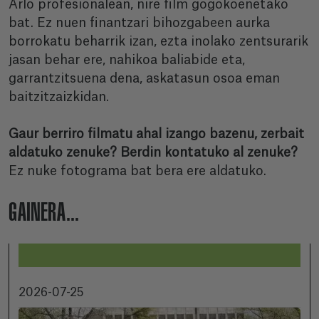
Arlo profesionalean, nire film gogokoenetako
bat. Ez nuen finantzari bihozgabeen aurka
borrokatu beharrik izan, ezta inolako zentsurarik
jasan behar ere, nahikoa baliabide eta,
garrantzitsuena dena, askatasun osoa eman
baitzitzaizkidan.
Gaur berriro filmatu ahal izango bazenu, zerbait
aldatuko zenuke? Berdin kontatuko al zenuke?
Ez nuke fotograma bat bera ere aldatuko.
GAINERA...
2026-07-25