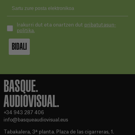
Irakurri dut eta onartzen dut
pribatutasun-
politika.
BIDALI
BASQUE.
AUDIOVISUAL.
+34 943 287 406
info@basqueaudiovisual.eus
Tabakalera, 3ª planta. Plaza de las cigarreras, 1.