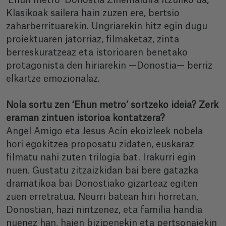
‘Ehun metro’ Donostia Zinemaldira itzuliko da,
Klasikoak sailera hain zuzen ere, bertsio
zaharberrituarekin. Ungríarekin hitz egin dugu
proiektuaren jatorriaz, filmaketaz, zinta
berreskuratzeaz eta istorioaren benetako
protagonista den hiriarekin —Donostia— berriz
elkartze emozionalaz.
Nola sortu zen ‘Ehun metro’ sortzeko ideia? Zerk
eraman zintuen istorioa kontatzera?
Angel Amigo eta Jesus Acín ekoizleek nobela
hori egokitzea proposatu zidaten, euskaraz
filmatu nahi zuten trilogia bat. Irakurri egin
nuen. Gustatu zitzaizkidan bai bere gatazka
dramatikoa bai Donostiako gizarteaz egiten
zuen erretratua. Neurri batean hiri horretan,
Donostian, hazi nintzenez, eta familia handia
nuenez han, haien bizipenekin eta pertsonaiekin