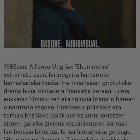
1985ean, Alfonso Ungríak ‘Ehun metro’
estreinatu zuen, hirurogeita hamarreko
hamarkadako Euskal Herri nahasian girotutako
drama bizia, diktadura frankista betean. Filma
euskaraz filmatu zen eta trilogia literario batean
oinarrituta zegoen. Errepresio politikoa eta
tortura bezalako gaiak aurrez aurre jorratzen
zituen, garaiko zinema espainiarraren barruan
lan berezia bihurtuz. Ia lau hamarkada geroago,