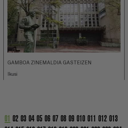
GAMBOA ZINEMALDIA GASTEIZEN
Ikusi
01
02
03
04
05
06
07
08
09
010
011
012
013