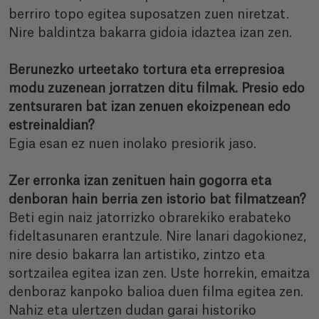
berriro topo egitea suposatzen zuen niretzat.
Nire baldintza bakarra gidoia idaztea izan zen.
Berunezko urteetako tortura eta errepresioa
modu zuzenean jorratzen ditu filmak. Presio edo
zentsuraren bat izan zenuen ekoizpenean edo
estreinaldian?
Egia esan ez nuen inolako presiorik jaso.
Zer erronka izan zenituen hain gogorra eta
denboran hain berria zen istorio bat filmatzean?
Beti egin naiz jatorrizko obrarekiko erabateko
fideltasunaren erantzule. Nire lanari dagokionez,
nire desio bakarra lan artistiko, zintzo eta
sortzailea egitea izan zen. Uste horrekin, emaitza
denboraz kanpoko balioa duen filma egitea zen.
Nahiz eta ulertzen dudan garai historiko