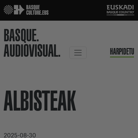
BASQUE.
AUDIOVISUAL.
HARPIDETU
ALBISTEAK
2025-08-30