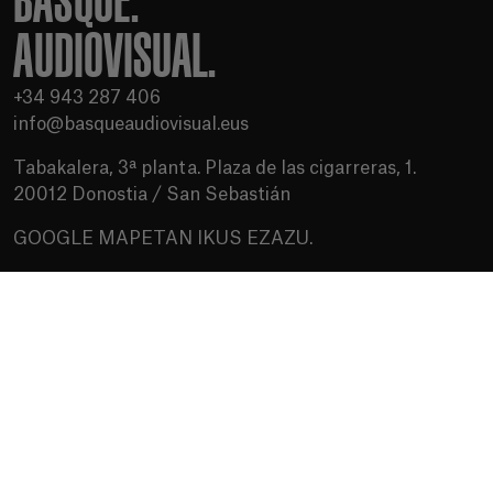
BASQUE.
AUDIOVISUAL.
+34 943 287 406
info@basqueaudiovisual.eus
Tabakalera, 3ª planta. Plaza de las cigarreras, 1.
20012 Donostia / San Sebastián
GOOGLE MAPETAN IKUS EZAZU.
Erabilera baldintzak
Pribatutasun politika
Cookien politika
Baliabideak