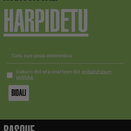
HARPIDETU
Irakurri dut eta onartzen dut
pribatutasun-
politika.
BIDALI