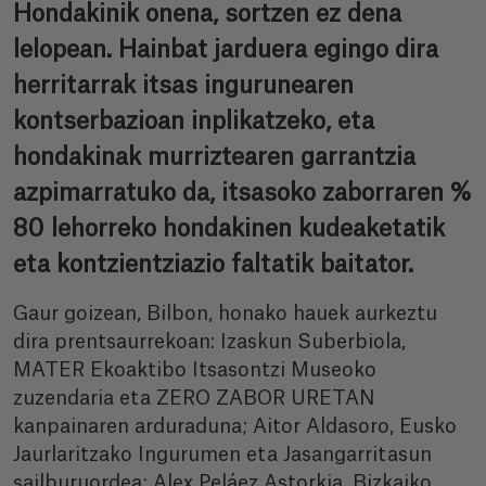
Hondakinik onena, sortzen ez dena
lelopean. Hainbat jarduera egingo dira
herritarrak itsas ingurunearen
kontserbazioan inplikatzeko, eta
hondakinak murriztearen garrantzia
azpimarratuko da, itsasoko zaborraren %
80 lehorreko hondakinen kudeaketatik
eta kontzientziazio faltatik baitator.
Gaur goizean, Bilbon, honako hauek aurkeztu
dira prentsaurrekoan: Izaskun Suberbiola,
MATER Ekoaktibo Itsasontzi Museoko
zuzendaria eta ZERO ZABOR URETAN
kanpainaren arduraduna; Aitor Aldasoro, Eusko
Jaurlaritzako Ingurumen eta Jasangarritasun
sailburuordea; Alex Peláez Astorkia, Bizkaiko