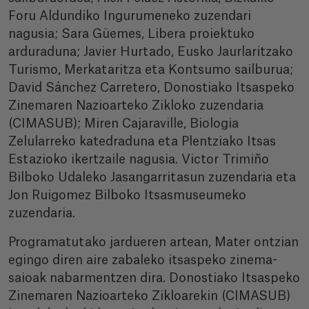
Foru Aldundiko Ingurumeneko zuzendari
nagusia; Sara Güemes, Libera proiektuko
arduraduna; Javier Hurtado, Eusko Jaurlaritzako
Turismo, Merkataritza eta Kontsumo sailburua;
David Sánchez Carretero, Donostiako Itsaspeko
Zinemaren Nazioarteko Zikloko zuzendaria
(CIMASUB); Miren Cajaraville, Biologia
Zelularreko katedraduna eta Plentziako Itsas
Estazioko ikertzaile nagusia. Victor Trimiño
Bilboko Udaleko Jasangarritasun zuzendaria eta
Jon Ruigomez Bilboko Itsasmuseumeko
zuzendaria.
Programatutako jardueren artean, Mater ontzian
egingo diren aire zabaleko itsaspeko zinema-
saioak nabarmentzen dira. Donostiako Itsaspeko
Zinemaren Nazioarteko Zikloarekin (CIMASUB)