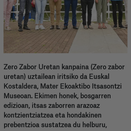
Zero Zabor Uretan kanpaina (Zero zabor
uretan) uztailean iritsiko da Euskal
Kostaldera, Mater Ekoaktibo Itsasontzi
Museoan. Ekimen honek, bosgarren
edizioan, itsas zaborren arazoaz
kontzientziatzea eta hondakinen
prebentzioa sustatzea du helburu,