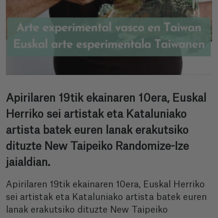
Apirilaren 19tik ekainaren 10era, Euskal
Herriko sei artistak eta Kataluniako
artista batek euren lanak erakutsiko
dituzte New Taipeiko Randomize-Ize
jaialdian.
Apirilaren 19tik ekainaren 10era, Euskal Herriko
sei artistak eta Kataluniako artista batek euren
lanak erakutsiko dituzte New Taipeiko