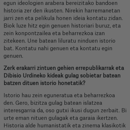
egun ideologien arabera bereizitako bandoen
historia zer den ikusten. Nirekin harremanetan
jarri zen eta pelikula honen ideia kontatu zidan.
Biok luze hitz egin genuen historiari buruz, eta
zein konpontzailea eta beharrezkoa izan
zitekeen. Une batean liluratu ninduen istorio
bat. Kontatu nahi genuen eta kontatu egin
genuen.
Zerk erakarri zintuen gehien errepublikarrak eta
Dibisio Urdineko kideak gulag sobietar batean
batzen dituen istorio honetatik?
Istorio hau zein eguneratua eta beharrezkoa
den. Gero, bizitza gulag batean islatzea
interesgarria da, oso gutxi ikusi dugun zerbait. Bi
urte eman nituen gulagak eta garaia ikertzen.
Historia alde humanistatik eta zinema klasikotik