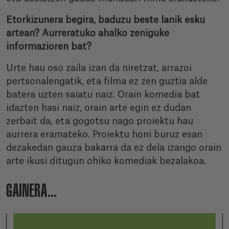
Etorkizunera begira, baduzu beste lanik esku
artean? Aurreratuko ahalko zeniguke
informazioren bat?
Urte hau oso zaila izan da niretzat, arrazoi
pertsonalengatik, eta filma ez zen guztia alde
batera uzten saiatu naiz. Orain komedia bat
idazten hasi naiz, orain arte egin ez dudan
zerbait da, eta gogotsu nago proiektu hau
aurrera eramateko. Proiektu honi buruz esan
dezakedan gauza bakarra da ez dela izango orain
arte ikusi ditugun ohiko komediak bezalakoa.
GAINERA...