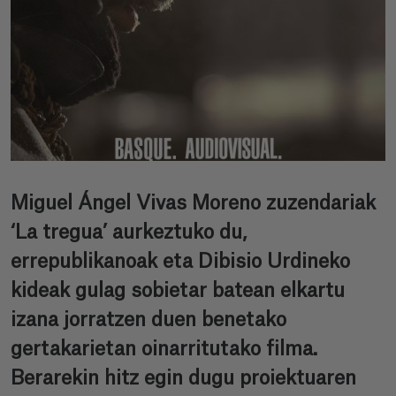
Miguel Ángel Vivas Moreno zuzendariak
‘La tregua’ aurkeztuko du,
errepublikanoak eta Dibisio Urdineko
kideak gulag sobietar batean elkartu
izana jorratzen duen benetako
gertakarietan oinarritutako filma.
Berarekin hitz egin dugu proiektuaren