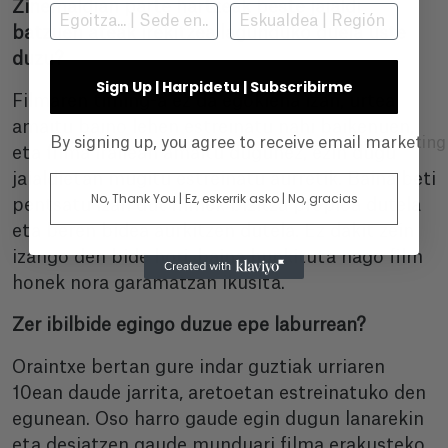
Zinemaldian parte hartzeak beste jaialdi
batzuen ateak irekitzea lagunduko duela uste
duzu?
Sign Up | Harpidetu | Subscribirme
Filmaren timing-a ez da egokiena izan, urtea
amaitu baino lehen estreinatu nahi baikenuen,
By signing up, you agree to receive email marketin
eta filma irailean amaitu dugunez, ezin dugu
jaialdietan mugitu estreinatu aurretik. Baina beti
No, Thank You | Ez, eskerrik asko | No, gracias
pentsatu izan dut filmek bizitza propioa dutela
eta beren bidea aurkitzen dutela. Ez dakit zein
izango den bide hori, baina hunkituta nago film
honek nora garamatzan ikusita.
Zer ibilbide egingo duzue epe laburrean?
Oraintxe bertan gure indar guztiak urriaren
10ean daude jarrita, aretoetan estreinatuko den
egunean. Oso harro gaude egin dugun lanarekin
eta desiatzen gaude munduari filma erakusteko.