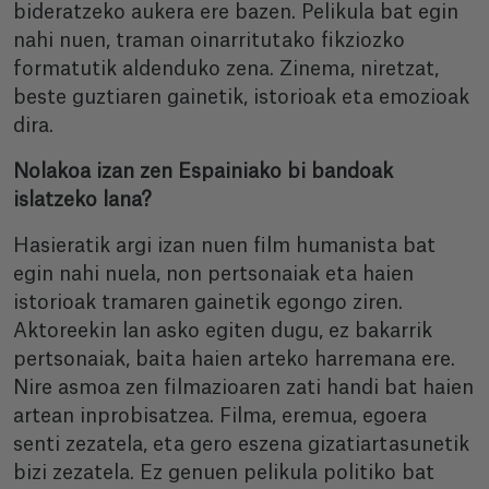
bideratzeko aukera ere bazen. Pelikula bat egin
nahi nuen, traman oinarritutako fikziozko
formatutik aldenduko zena. Zinema, niretzat,
beste guztiaren gainetik, istorioak eta emozioak
dira.
Nolakoa izan zen Espainiako bi bandoak
islatzeko lana?
Hasieratik argi izan nuen film humanista bat
egin nahi nuela, non pertsonaiak eta haien
istorioak tramaren gainetik egongo ziren.
Aktoreekin lan asko egiten dugu, ez bakarrik
pertsonaiak, baita haien arteko harremana ere.
Nire asmoa zen filmazioaren zati handi bat haien
artean inprobisatzea. Filma, eremua, egoera
senti zezatela, eta gero eszena gizatiartasunetik
bizi zezatela. Ez genuen pelikula politiko bat