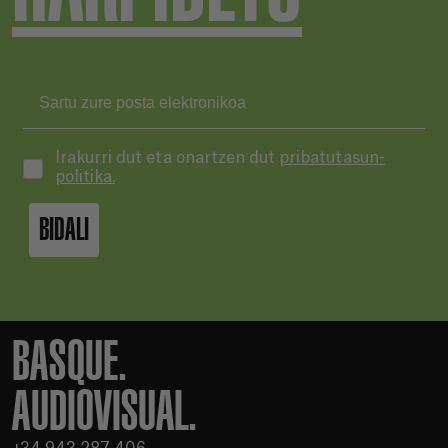
Irakurri dut eta onartzen dut
pribatutasun-
politika.
BIDALI
BASQUE.
AUDIOVISUAL.