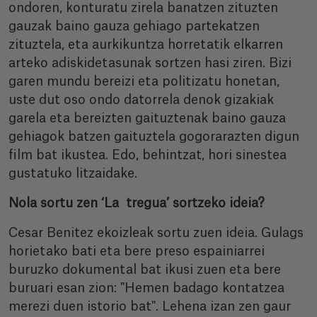
ondoren, konturatu zirela banatzen zituzten
gauzak baino gauza gehiago partekatzen
zituztela, eta aurkikuntza horretatik elkarren
arteko adiskidetasunak sortzen hasi ziren. Bizi
garen mundu bereizi eta politizatu honetan,
uste dut oso ondo datorrela denok gizakiak
garela eta bereizten gaituztenak baino gauza
gehiagok batzen gaituztela gogorarazten digun
film bat ikustea. Edo, behintzat, hori sinestea
gustatuko litzaidake.
Nola sortu zen ‘La tregua’ sortzeko ideia?
Cesar Benitez ekoizleak sortu zuen ideia. Gulags
horietako bati eta bere preso espainiarrei
buruzko dokumental bat ikusi zuen eta bere
buruari esan zion: "Hemen badago kontatzea
merezi duen istorio bat". Lehena izan zen gaur