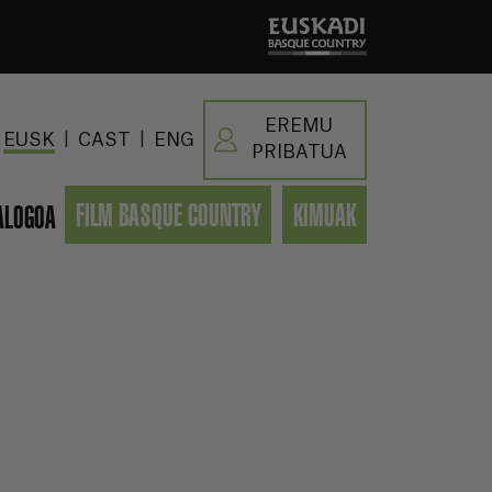
EREMU
|
|
EUSK
CAST
ENG
PRIBATUA
FILM BASQUE COUNTRY
KIMUAK
ALOGOA