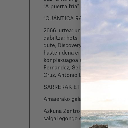
“A puerta fría” filmarengatik, Biz
“CUÁNTICA RAVE” 83 minutu. Esp
2666. urtea: unibertsoa hil zorian 
dabiltza; hots, kosmosaren mugeta
dute, Discovery 2 ontziaren burua
hasten dena errealitatearen muge
konplexuagoa erakutsiz. Zuzendari
Fernandez, Sebastian Orellana, Pe
Cruz, Antonio Dechent, Javier Bo
SARRERAK ETA ABONUA
Amaierako galarako eta palmaresa
Azkuna Zentroko Auditorioan eta 
salgai egongo dira 5 euroren truke