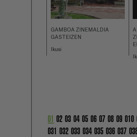
GAMBOA ZINEMALDIA
A
GASTEIZEN
Z
E
Ikusi
I
01
02
03
04
05
06
07
08
09
010
031
032
033
034
035
036
037
03