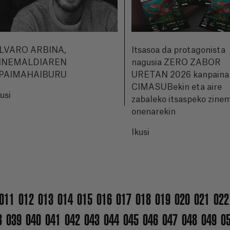
LVARO ARBINA,
Itsasoa da protagonista
INEMALDIAREN
nagusia ZERO ZABOR
PAIMAHAIBURU
URETAN 2026 kanpaina
CIMASUBekin eta aire
kusi
zabaleko itsaspeko zine
onenarekin
Ikusi
011
012
013
014
015
016
017
018
019
020
021
022
8
039
040
041
042
043
044
045
046
047
048
049
0