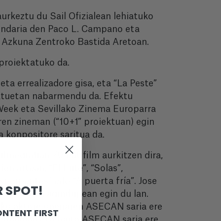
rkeztu du Sail Ofizialean lehiatuko
endaria den Paco L. Campano eta
 Azkuna Zentroko Bastida Aretoan.
proiektatuko da.
eta errealizadore gisa, eta “La Peste”
iektuetan nabarmendu da. Efektu
Week eta Sevillako Zinema Europarra
ren zineman (“10+1” proiektuan) egin
a konpositore saritua da.
lmografian 70 bat film aurkitzen dira,
en artean, “El Lute”, “Solas”,
Esperpentos” edo “A puerta fría”. Jose
 SPOT!
 ospetsuen agindupean egin du lan.
iako aktore onenaren ASECAN saria ere
ONTENT FIRST
nemaldian eta baita ASECAN saria ere.