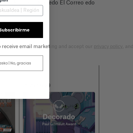
gion
artelak izanez gero edo El Correo edo
e arte.
| Subscribirme
privacy policy
to receive email marketing and accept our
, an
 asko | No, gracias
2026-06-29
2026-06-18