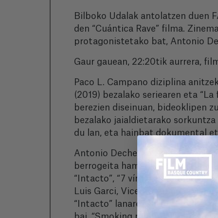
Bilboko Udalak antolatzen duen F
den “Cuántica Rave” filma. Zinem
protagonistetako bat, Antonio De
Gaur gauean, 22:20tik aurrera, fi
Paco L. Campano diziplina anitzeko 
(2019) bezalako seriearen eta “La
berezien diseinuan, bideoklipen 
bezalako jaialdietarako sorkuntza
du lan, eta hainbat dokumental et
Antonio Dechentek zinema, antzerk
berrogeita hamar bat film labur et
“Intacto”, “7 vírgenes”, Smooking 
Luis Garci, Vicente Aranda, Mari
“Intacto” lanarengatik, 2002ko G
bai. “Smoking room” lanaren truke