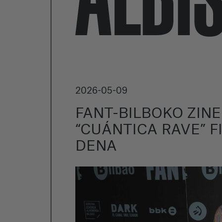
2026-05-09
FANT-BILBOKO ZIN
“CUÁNTICA RAVE” F
DENA