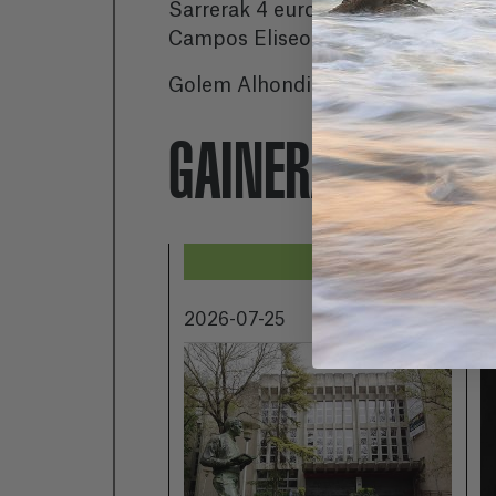
Sarrerak 4 euroren truke erosi ah
Campos Eliseos Klubeko harpided
Golem Alhondiga zinemetako 2. ar
GAINERA...
2026-07-25
2