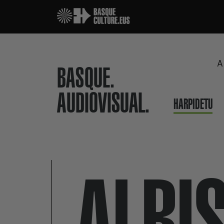
A
BASQUE.
AUDIOVISUAL.
HARPIDETU
ALBI