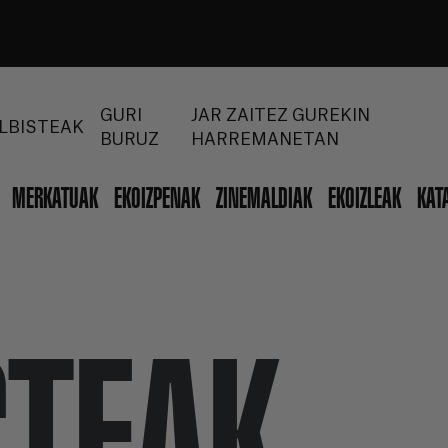
GURI
JAR ZAITEZ GUREKIN
LBISTEAK
BURUZ
HARREMANETAN
MERKATUAK
EKOIZPENAK
ZINEMALDIAK
EKOIZLEAK
KAT
STEAK