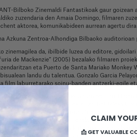
ANT-Bilboko Zinemaldi Fantastikoak gaur goizean au
aldiko zuzendaria den Amaia Domingo, filmaren zuz
chent aktorea, komunikabideen aurrean agertu dira
lma Azkuna Zentroa-Alhondiga Bilbaoko auditorioan 
zinemagilea da, ibilbide luzea du editore, gidoilari 
 furia de Mackenzie” (2005) bezalako filmaren pro
zuzendaritzan eta Puerto de Santa Mariako Monkey 
 bisualean landu du talentua. Gonzalo Garcia Pelayo
a film laburretarako soinu-banden antzerki-egile et
i eta telebistako proiektuetan lan egin du. Haren fi
a genero desberdinetako beste hainbat telesail, hori
Room“, “Alatriste”, “Los Borgia”, “La voz dormida” “
CLAIM YOUR
o Camus edo Chus Gutierrez bezalako zuzendari hain
oya Sarietarako izendapena lortu zuen eta Andaluz
📩 GET VALUABLE C
, berriz, Zilarrezko Biznaga lortu zuen Malagako Zi