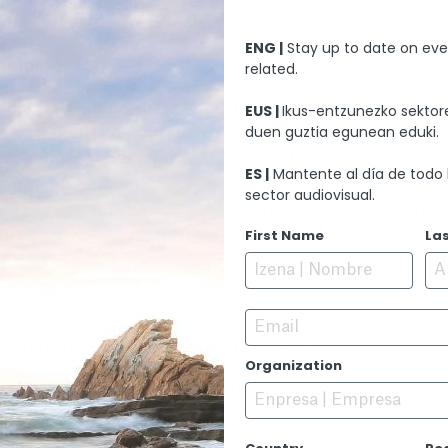
naga saria jaso zuen Malagan, saria Toulouseko Zinem
ENG |
Stay up to date on eve
ainia
related.
dago. CB, ahots hilgarriko abeslaria, eta Lena, DJ akt
EUS |
Ikus-entzunezko sektore
duen guztia egunean eduki.
n ospetsua den festaren bila. Hara iristeko, Plank
, moldatu gabeko pertsonen tripulazio batekin. Cala
ES |
Mantente al día de todo 
tarako bidean odisea epiko garratz bihurtuko da, p
sector audiovisual.
tza eta gidoia: Paco L. Campano. Ekoizpena: Vaness
First Name
La
dro de Dios, Miriam Blanch. Muntaketa: Silvia Moren
tet (2024ko Ohorezko Fant-a), Numa Paredes eta Pab
Email
ren proiekzioetarako sarrerak BBK Aretoan eros dai
Organization
Golem Alhondiga zinemetako 1. aretoan programatu
.