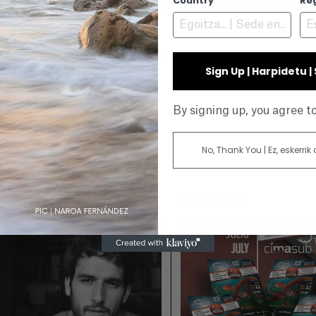
Country
Re
al izango dira FAS Zine Klub eta Azkuna Zentroko tx
una bazara.
etorako sarrera doakoa izango da plaza-kopurua bet
Sign Up | Harpidetu 
By signing up, you agree 
No, Thank You | Ez, eskerrik
026-07-06
2026-06-29