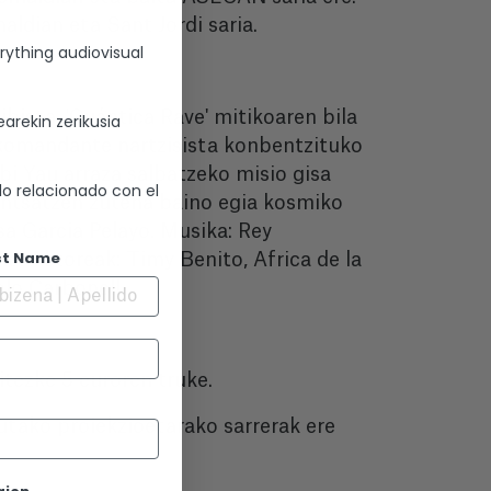
aldian eta Sant Jordi saria.
rything audiovisual
ibista, 'Cuántica Rave' mitikoaren bila
arekin zerikusia
 komandante nartzisista konbentzituko
bi Yau arraza salbatzeko misio gisa
lo relacionado con el
entsatzen zutena baino egia kosmiko
a Garcia Pelayo. Musika: Rey
st Name
o. Aktoreak: Timy Benito, Africa de la
lo Carbonell.
tezke 5 euroren truke.
tako proiekzioetarako sarrerak ere