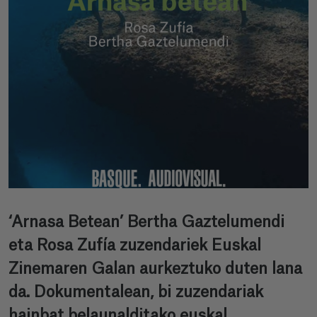
‘Arnasa Betean’ Bertha Gaztelumendi
eta Rosa Zufía zuzendariek Euskal
Zinemaren Galan aurkeztuko duten lana
da. Dokumentalean, bi zuzendariak
hainbat belaunalditako euskal