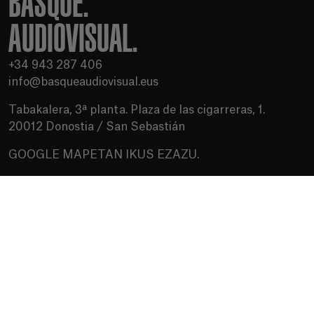
BASQUE.
AUDIOVISUAL.
+34 943 287 406
info@basqueaudiovisual.eus
Tabakalera, 3ª planta. Plaza de las cigarreras, 1.
20012 Donostia / San Sebastián
GOOGLE MAPETAN IKUS EZAZU.
Erabilera baldintzak
Pribatutasun politika
Cookien politika
Baliabideak