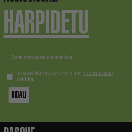
HARPIDETU
Irakurri dut eta onartzen dut
pribatutasun-
politika.
BIDALI