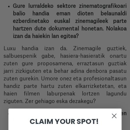
Gure lurraldeko sektore zinematografikoari
balio handia eman dioten belaunaldi
ezberdinetako euskal zinemagileek parte
hartzen dute dokumental honetan. Nolakoa
izan da haiekin lan egitea?
Luxu handia izan da. Zinemagile guztiek,
salbuespenik gabe, hasiera-hasieratik onartu
zuten gure proposamena, erraztasun guztiak
jarri zizkiguten eta behar adina denbora pasatu
zuten gurekin. Umore onez eta profesionaltasun
handiz parte hartu zuten elkarrizketetan, eta
haien filmen laburpenak lortzen lagundu
ziguten. Zer gehiago eska dezakegu?
Zer mezu helarazi nahi duzue zuen lanaren
CLAIM YOUR SPOT!
bidez?