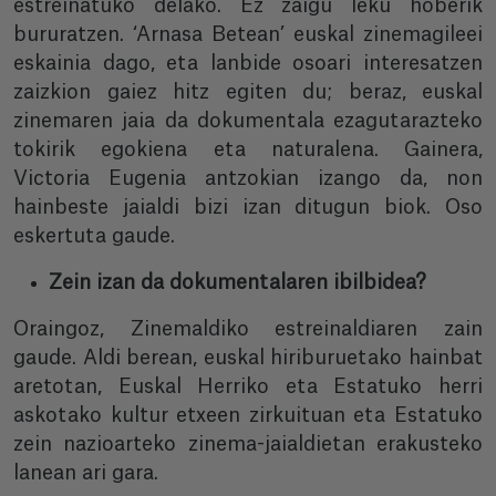
estreinatuko delako. Ez zaigu leku hoberik
bururatzen. ‘Arnasa Betean’ euskal zinemagileei
eskainia dago, eta lanbide osoari interesatzen
zaizkion gaiez hitz egiten du; beraz, euskal
zinemaren jaia da dokumentala ezagutarazteko
tokirik egokiena eta naturalena. Gainera,
Victoria Eugenia antzokian izango da, non
hainbeste jaialdi bizi izan ditugun biok. Oso
eskertuta gaude.
Zein izan da dokumentalaren ibilbidea?
Oraingoz, Zinemaldiko estreinaldiaren zain
gaude. Aldi berean, euskal hiriburuetako hainbat
aretotan, Euskal Herriko eta Estatuko herri
askotako kultur etxeen zirkuituan eta Estatuko
zein nazioarteko zinema-jaialdietan erakusteko
lanean ari gara.