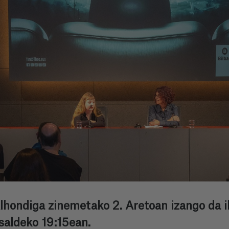
hondiga zinemetako 2. Aretoan izango da i
saldeko 19:15ean.