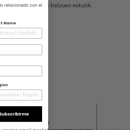
lo relacionado con el
figura handienetako batzuen eskutik.
st Name
gion
| Subscribirme
2026-06-29
2026-06-18