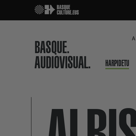
A
BASQUE.
AUDIOVISUAL.
HARPIDETU
ALBI