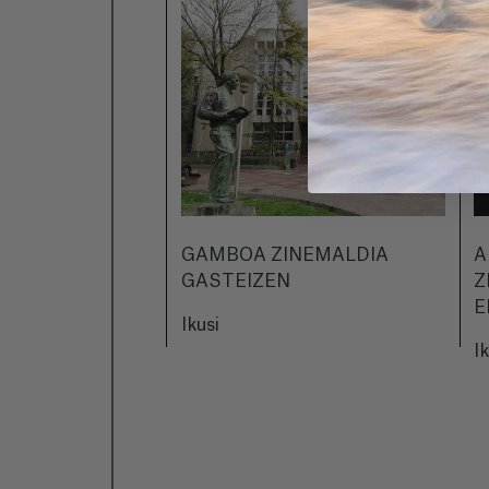
GAMBOA ZINEMALDIA
A
GASTEIZEN
Z
E
Ikusi
I