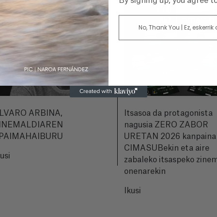
By signing up, you agree 
No, Thank You | Ez, eskerrik
LVARO ARBINA,
Itsasoa da protagonista
INEMALDIAREN
nagusia ZERO ZABOR
PAIMAHAIBURU
URETAN 2026 kanpaina
CIMASUBekin eta aire
kusi
zabaleko itsaspeko zine
onenarekin
Ikusi