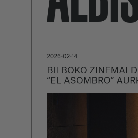
2026-02-14
BILBOKO ZINEMALD
“EL ASOMBRO” AUR