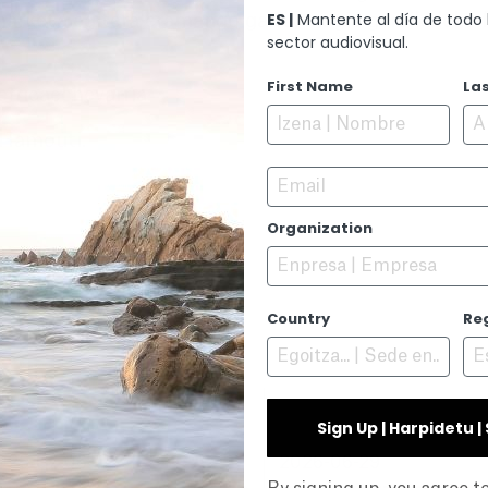
ES |
Mantente al día de todo 
narketa egitera eramango gaitu, magia garaikideko 
sector audiovisual.
First Name
La
rricaechevarria.
-Hamouti.
Email
Organization
Country
Re
Sign Up | Harpidetu 
026-07-06
2026-06-29