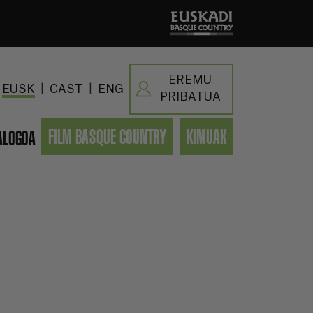
EREMU
|
|
EUSK
CAST
ENG
PRIBATUA
FILM BASQUE COUNTRY
KIMUAK
ALOGOA