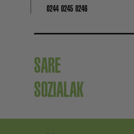
0244
0245
0246
SARE
SOZIALAK