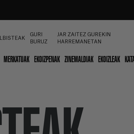
GURI
JAR ZAITEZ GUREKIN
LBISTEAK
BURUZ
HARREMANETAN
MERKATUAK
EKOIZPENAK
ZINEMALDIAK
EKOIZLEAK
KAT
STEAK