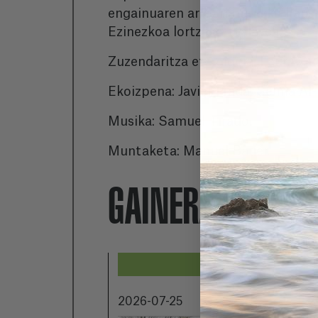
engainuaren arteari buruzko haus
Ezinezkoa lortzeko atalasea.
Zuzendaritza eta gidoia: Laura Gue
Ekoizpena: Javier Prada, Selma Al
Musika: Samuel Tirado.
Muntaketa: Manuel Bauer.
GAINERA...
2026-07-25
2