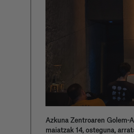
Azkuna Zentroaren Golem-Al
maiatzak 14, osteguna, arrat