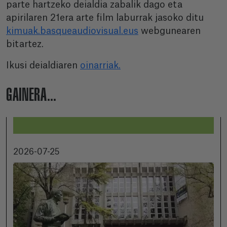
parte hartzeko deialdia zabalik dago eta
apirilaren 21era arte film laburrak jasoko ditu
kimuak.basqueaudiovisual.eus
webgunearen
bitartez.
Ikusi deialdiaren
oinarriak.
GAINERA...
2026-07-25