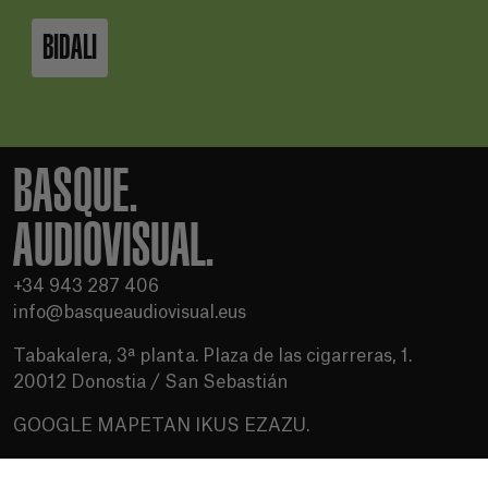
BIDALI
BASQUE.
AUDIOVISUAL.
+34 943 287 406
info@basqueaudiovisual.eus
Tabakalera, 3ª planta. Plaza de las cigarreras, 1.
20012 Donostia / San Sebastián
GOOGLE MAPETAN IKUS EZAZU.
Erabilera baldintzak