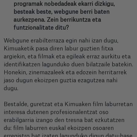
programak nobedadeak ekarri dizkigu,
besteak beste, webgune berri baten
aurkezpena. Zein berrikuntza eta
funtzionalitate ditu?
Webgune erabilterraza egin nahi izan dugu,
Kimuaketik pasa diren labur guztien fitxa
argiekin, eta filmak eta egileak erraz aurkitu eta
identifikatzen lagunduko duen bilatzaile batekin.
Honekin, zinemazaleek eta edozein herritarrek
jaso dugun ekoizpen guztia ezagutzea nahi
dugu.
Bestalde, guretzat eta Kimuaken film laburretan
interesa dutenen profesionalentzat oso
erabilgarria izango den tresna bat ezkutatzen
du: film laburren euskal ekoizpen osoaren
erregistro bat izaten lagunduko digun datu-base