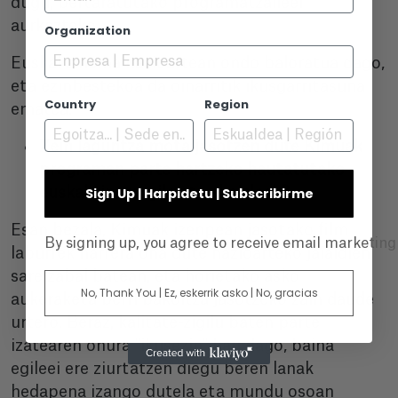
dugu, bertaratutako programatzaileei
aurkezteko.
Organization
Euskal zinema nazioartean ondo baloratua dago,
eta ezinbestekoa da oinarritik ikusgarritasuna
Country
Region
ematea.
Zein laguntza mota jasotzen dute Kimuak
programan parte hartzeko hautatutako
Sign Up | Harpidetu | Subscribirme
euskal zinemagile eta ekoizleek?
Esan bezala, Kimuak izenpean jasotako film
By signing up, you agree to receive email marketin
laburrek harrera ona dute nazioarteko jaialdien
sare zabal batean, eta horietako asko
No, Thank You | Ez, eskerrik asko | No, gracias
aukeraketa berri bakoitza jasotzeko zain daude
urtero. Beraz, kalitate-zigilu baten parte
izatearen onura "ikusezin" hau dago, baina
egileei ere ziurtatzen diegu beren lanak
hedapena izango dutela eta mundu osoan