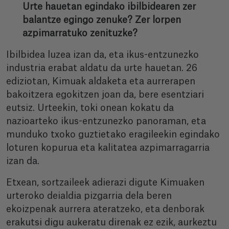
Urte hauetan egindako ibilbidearen zer
balantze egingo zenuke? Zer lorpen
azpimarratuko zenituzke?
Ibilbidea luzea izan da, eta ikus-entzunezko
industria erabat aldatu da urte hauetan. 26
ediziotan, Kimuak aldaketa eta aurrerapen
bakoitzera egokitzen joan da, bere esentziari
eutsiz. Urteekin, toki onean kokatu da
nazioarteko ikus-entzunezko panoraman, eta
munduko txoko guztietako eragileekin egindako
loturen kopurua eta kalitatea azpimarragarria
izan da.
Etxean, sortzaileek adierazi digute Kimuaken
urteroko deialdia pizgarria dela beren
ekoizpenak aurrera ateratzeko, eta denborak
erakutsi digu aukeratu direnak ez ezik, aurkeztu