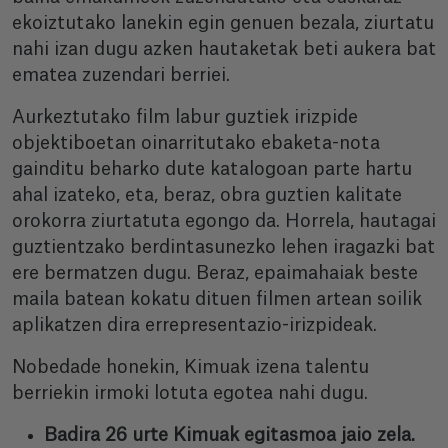
ekoiztutako lanekin egin genuen bezala, ziurtatu
nahi izan dugu azken hautaketak beti aukera bat
ematea zuzendari berriei.
Aurkeztutako film labur guztiek irizpide
objektiboetan oinarritutako ebaketa-nota
gainditu beharko dute katalogoan parte hartu
ahal izateko, eta, beraz, obra guztien kalitate
orokorra ziurtatuta egongo da. Horrela, hautagai
guztientzako berdintasunezko lehen iragazki bat
ere bermatzen dugu. Beraz, epaimahaiak beste
maila batean kokatu dituen filmen artean soilik
aplikatzen dira errepresentazio-irizpideak.
Nobedade honekin, Kimuak izena talentu
berriekin irmoki lotuta egotea nahi dugu.
Badira 26 urte Kimuak egitasmoa jaio zela.