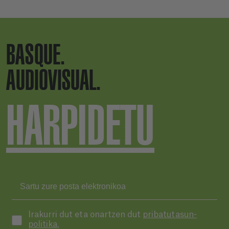
BASQUE.
AUDIOVISUAL.
HARPIDETU
Irakurri dut eta onartzen dut
pribatutasun-
politika.