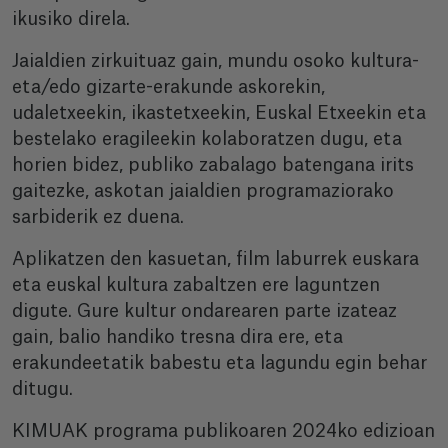
ikusiko direla.
Jaialdien zirkuituaz gain, mundu osoko kultura-
eta/edo gizarte-erakunde askorekin,
udaletxeekin, ikastetxeekin, Euskal Etxeekin eta
bestelako eragileekin kolaboratzen dugu, eta
horien bidez, publiko zabalago batengana irits
gaitezke, askotan jaialdien programaziorako
sarbiderik ez duena.
Aplikatzen den kasuetan, film laburrek euskara
eta euskal kultura zabaltzen ere laguntzen
digute. Gure kultur ondarearen parte izateaz
gain, balio handiko tresna dira ere, eta
erakundeetatik babestu eta lagundu egin behar
ditugu.
KIMUAK programa publikoaren 2024ko edizioan