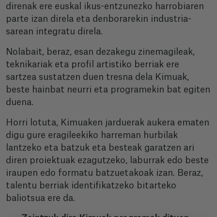
direnak ere euskal ikus-entzunezko harrobiaren
parte izan direla eta denborarekin industria-
sarean integratu direla.
Nolabait, beraz, esan dezakegu zinemagileak,
teknikariak eta profil artistiko berriak ere
sartzea sustatzen duen tresna dela Kimuak,
beste hainbat neurri eta programekin bat egiten
duena.
Horri lotuta, Kimuaken jarduerak aukera ematen
digu gure eragileekiko harreman hurbilak
lantzeko eta batzuk eta besteak garatzen ari
diren proiektuak ezagutzeko, laburrak edo beste
iraupen edo formatu batzuetakoak izan. Beraz,
talentu berriak identifikatzeko bitarteko
baliotsua ere da.