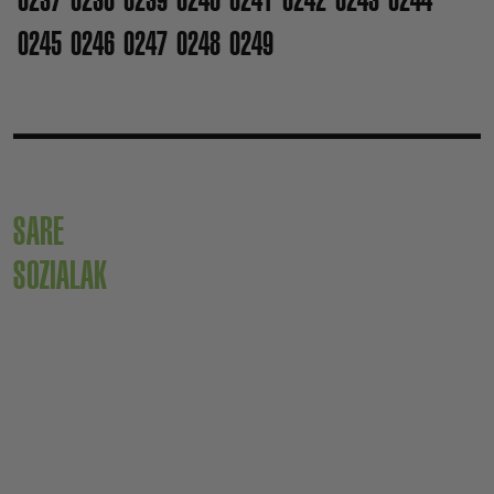
0245
0246
0247
0248
0249
SARE
SOZIALAK