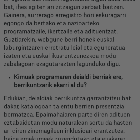
bat, ihes egiten ari zitzaigun zerbait baitzen.
Gainera, aurrerago erregistro hori eskuragarri
egongo da bertako eta nazioarteko
programatzaile, ikertzaile eta adituentzat.
Guztiarekin, webgune berri honek euskal
laburgintzaren erretratu leial eta eguneratua
izaten eta euskal ikus-entzunezkoa modu
zabalagoan ezagutarazten lagunduko digu.
Kimuak programaren deialdi berriak ere,
berrikuntzarik ekarri al du?
Edukian, deialdiak berrikuntza garrantzitsu bat
dakar, katalogoan talentu berrien presentzia
bermatzea. Epaimahaiaren parte diren adituen
eztabaidetan modu naturalean sortu da hasten
ari diren zinemagileen inklusioari erantzutea,
baina emakumeek zuzendutako eta euskaraz