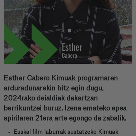
Esther Cabero Kimuak programaren
arduradunarekin hitz egin dugu,
2024rako deialdiak dakartzan
berrikuntzei buruz. Izena emateko epea
apirilaren 21era arte egongo da zabalik.
Euskal film laburrak sustatzeko Kimuak