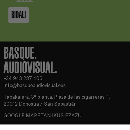
BIDALI
BASQUE.
AUDIOVISUAL.
+34 943 287 406
info@basqueaudiovisual.eus
Tabakalera, 3ª planta. Plaza de las cigarreras, 1.
20012 Donostia / San Sebastián
GOOGLE MAPETAN IKUS EZAZU.
Erabilera baldintzak