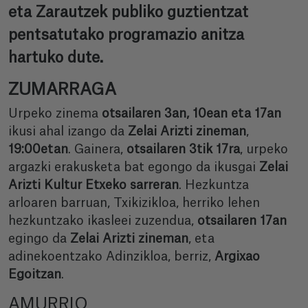
eta Zarautzek publiko guztientzat
pentsatutako programazio anitza
hartuko dute.
ZUMARRAGA
Urpeko zinema
otsailaren
3an, 10ean eta 17an
ikusi ahal izango da
Zelai Arizti zineman
,
19:00etan
. Gainera,
otsailaren 3tik 17ra
, urpeko
argazki erakusketa bat egongo da ikusgai
Zelai
Arizti Kultur Etxeko sarreran
. Hezkuntza
arloaren barruan, Txikizikloa, herriko lehen
hezkuntzako ikasleei zuzendua,
otsailaren 17an
egingo da
Zelai Arizti zineman
, eta
adinekoentzako Adinzikloa, berriz,
Argixao
Egoitzan
.
AMURRIO