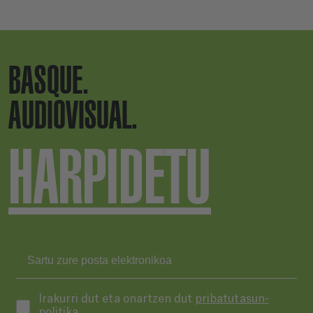
BASQUE.
AUDIOVISUAL.
HARPIDETU
Irakurri dut eta onartzen dut
pribatutasun-
politika.