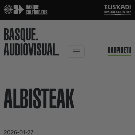
BASQUE.
AUDIOVISUAL.
HARPIDETU
ALBISTEAK
2026-01-27