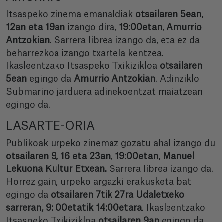
Itsaspeko zinema emanaldiak
otsailaren 5ean,
12an eta 19an
izango dira,
19:00etan
,
Amurrio
Antzokian
. Sarrera librea izango da, eta ez da
beharrezkoa izango txartela kentzea.
Ikasleentzako Itsaspeko Txikizikloa
otsailaren
5ean
egingo da
Amurrio Antzokian
. Adinziklo
Submarino jarduera adinekoentzat maiatzean
egingo da.
LASARTE-ORIA
Publikoak urpeko zinemaz gozatu ahal izango du
otsailaren 9, 16 eta 23an
,
19:00etan, Manuel
Lekuona Kultur Etxean.
Sarrera librea izango da.
Horrez gain, urpeko argazki erakusketa bat
egingo da
otsailaren 7tik 27ra
Udaletxeko
sarreran, 9: 00etatik 14:00etara
. Ikasleentzako
Itsaspeko Txikizikloa
otsailaren 9an
egingo da