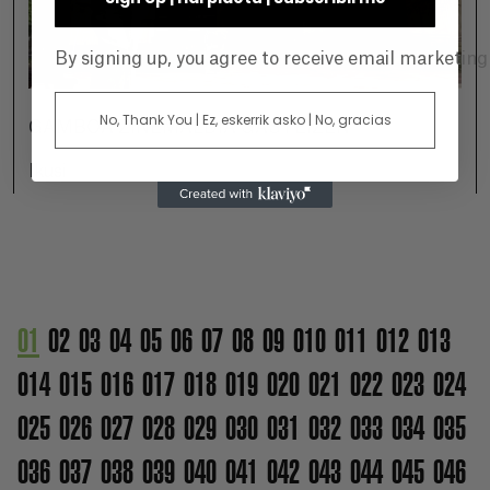
By signing up, you agree to receive email marketin
No, Thank You | Ez, eskerrik asko | No, gracias
GAMBOA ZINEMALDIA GASTEIZEN
Ikusi
01
02
03
04
05
06
07
08
09
010
011
012
013
014
015
016
017
018
019
020
021
022
023
024
025
026
027
028
029
030
031
032
033
034
035
036
037
038
039
040
041
042
043
044
045
046