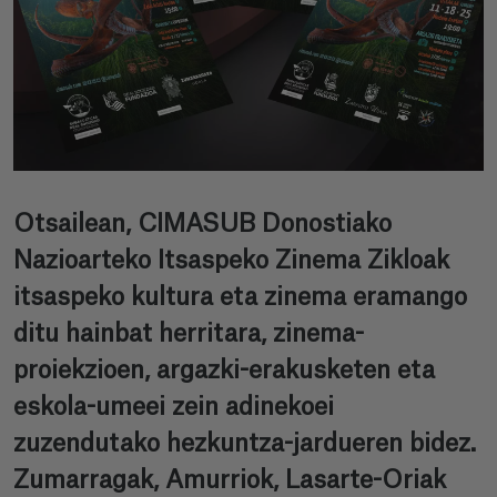
Otsailean, CIMASUB Donostiako
Nazioarteko Itsaspeko Zinema Zikloak
itsaspeko kultura eta zinema eramango
ditu hainbat herritara, zinema-
proiekzioen, argazki-erakusketen eta
eskola-umeei zein adinekoei
zuzendutako hezkuntza-jardueren bidez.
Zumarragak, Amurriok, Lasarte-Oriak