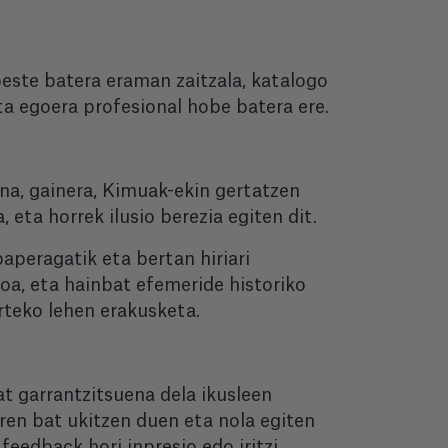
beste batera eraman zaitzala, katalogo
ita egoera profesional hobe batera ere.
aina, gainera, Kimuak-ekin gertatzen
, eta horrek ilusio berezia egiten dit.
aperagatik eta bertan hiriari
ioa, eta hainbat efemeride historiko
arteko lehen erakusketa.
at garrantzitsuena dela ikusleen
uren bat ukitzen duen eta nola egiten
feedback hori inpresio edo iritzi