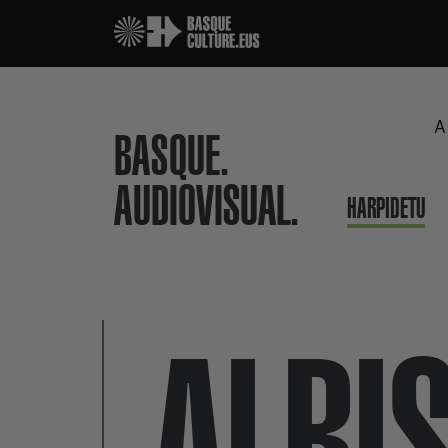
A
BASQUE.
AUDIOVISUAL.
HARPIDETU
ALBI