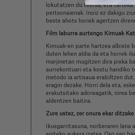
lokutatzen du testua, eta tartek
pertsonaienak. Inoiz ez dakigu ziu
beste ahots horiek agertzen diren
Film laburra aurtengo Kimuak Kata
Kimuak-en parte hartzea albiste b
duten lehen aldia da eta horrek il
marjinetan mugitzen dira pixka bat
aurrekontuari eta kostu handiko te
metodo ia artisaua erabiltzen dut.
eragin dezake. Horri dela eta, es
erakutsitako adoreagatik, nirea 
aldentzen baitira.
Zure ustez, zer onura ekar ditzak
Ikusgarritasuna, norberaren lana a
egiteko aukera izatea. Oso sari ha