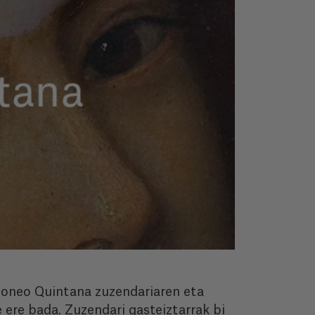
 Moneo Quintana zuzendariaren eta
ere bada. Zuzendari gasteiztarrak bi