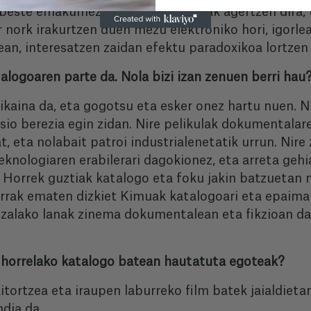
a beste emakumezko batzuen ahotsak agertzen dira, 
r nork irakurtzen duen mezu elektroniko hori, igorle
ean, interesatzen zaidan efektu paradoxikoa lortzen
logoaren parte da. Nola bizi izan zenuen berri hau
ikaina da, eta gogotsu eta esker onez hartu nuen. N
usio berezia egin zidan. Nire pelikulak dokumentala
, eta nolabait patroi industrialenetatik urrun. Nire
knologiaren erabilerari dagokionez, eta arreta gehi
 Horrek guztiak katalogo eta foku jakin batzuetan n
kerrak ematen dizkiet Kimuak katalogoari eta epaima
bezalako lanak zinema dokumentalean eta fikzioan d
e horrelako katalogo batean hautatuta egoteak?
itortzea eta iraupen laburreko film batek jaialdiet
ndia da.