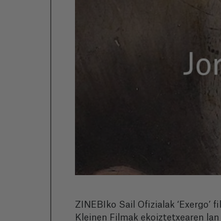
ZINEBIko Sail Ofizialak ‘Exergo’ 
Kleinen Filmak ekoiztetxearen la