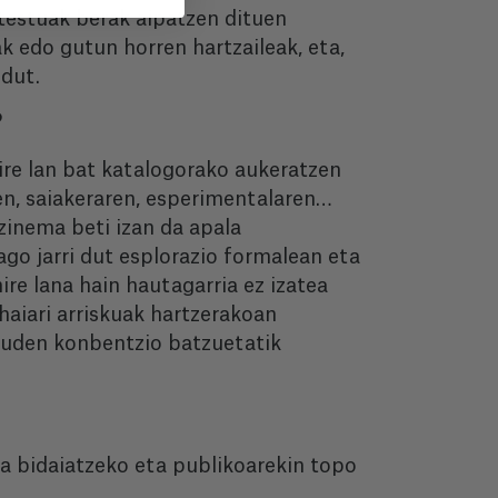
testuak berak aipatzen dituen
ak edo gutun horren hartzaileak, eta,
 dut.
?
ire lan bat katalogorako aukeratzen
ren, saiakeraren, esperimentalaren…
 zinema beti izan da apala
ago jarri dut esplorazio formalean eta
ire lana hain hautagarria ez izatea
haiari arriskuak hartzerakoan
auden konbentzio batzuetatik
ara bidaiatzeko eta publikoarekin topo