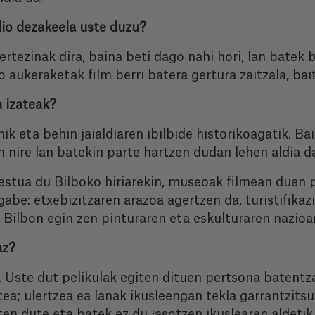
lio dezakeela uste duzu?
rtezinak dira, baina beti dago nahi hori, lan batek 
 aukeraketak film berri batera gertura zaitzala, ba
 izateak?
ik eta behin jaialdiaren ibilbide historikoagatik. B
an nire lan batekin parte hartzen dudan lehen aldia da
 estua du Bilboko hiriarekin, museoak filmean duen p
gabe: etxebizitzaren arazoa agertzen da, turistifikaz
n Bilbon egin zen pinturaren eta eskulturaren nazio
az?
. Uste dut pelikulak egiten dituen pertsona batentz
ea; ulertzea ea lanak ikusleengan tekla garrantzits
en dute eta batek ez du jasotzen ikuslearen aldetik 