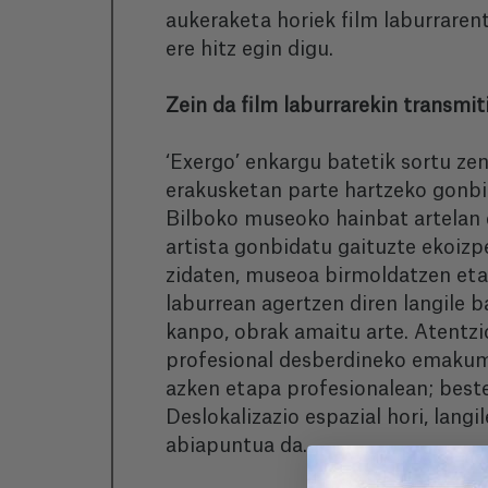
aukeraketa horiek film laburrarent
ere hitz egin digu.
Zein da film laburrarekin transmi
‘Exergo’ enkargu batetik sortu ze
erakusketan parte hartzeko gonbid
Bilboko museoko hainbat artelan d
artista gonbidatu gaituzte ekoizp
zidaten, museoa birmoldatzen eta h
laburrean agertzen diren langile 
kanpo, obrak amaitu arte. Atentzi
profesional desberdineko emakume 
azken etapa profesionalean; beste
Deslokalizazio espazial hori, langi
abiapuntua da.