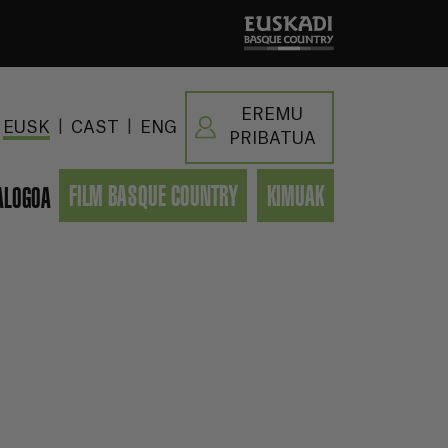
EREMU
|
|
EUSK
CAST
ENG
PRIBATUA
FILM BASQUE COUNTRY
KIMUAK
ALOGOA