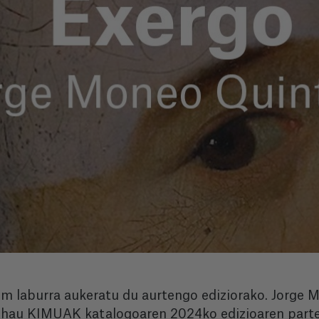
film laburra aukeratu du aurtengo ediziorako. Jorge
n hau KIMUAK katalogoaren 2024ko edizioaren parte 