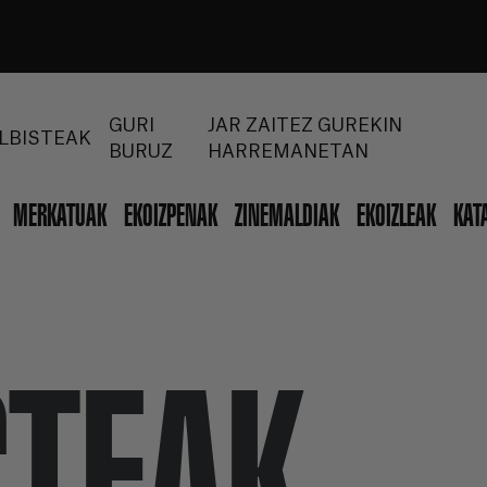
GURI
JAR ZAITEZ GUREKIN
LBISTEAK
BURUZ
HARREMANETAN
MERKATUAK
EKOIZPENAK
ZINEMALDIAK
EKOIZLEAK
KAT
STEAK