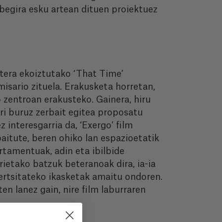
 begira esku artean dituen proiektuez
tera ekoiztutako ‘That Time’
isario zituela. Erakusketa horretan,
 zentroan erakusteko. Gainera, hiru
ri buruz zerbait egitea proposatu
interesgarria da, ‘Exergo’ film
aitute, beren ohiko lan espazioetatik
rtamentuak, adin eta ibilbide
ietako batzuk beteranoak dira, ia-ia
bertsitateko ikasketak amaitu ondoren.
en lanez gain, nire film laburraren