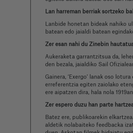
Lan harreman berriak sortzeko ba
Lanbide honetan bideak nahiko ule
batean edo jaialdi batean egindako
Zer esan nahi du Zinebin hautatua
Aukeraketa garrantzitsua da, lehen
den bezala, jaialdiko Sail Ofiziale
Gainera, ‘Exergo’ lanak oso lotura
erreferentzia egiten zaiolako eten
ere aipatzen dira, hala nola 1919a
Zer espero duzu han parte hartze
Batez ere, publikoarekin elkartzea
aldetik nolabaiteko feedbacka izat
duen. Askotan filmek bidaiatu egit