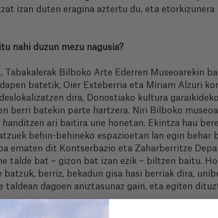
zat izan duten eragina aztertu du, eta etorkizunera
titu nahi duzun mezu nagusia?
n, Tabakalerak Bilboko Arte Ederren Museoarekin ba
apen batetik, Oier Exteberria eta Miriam Alzuri kom
eslokalizatzen dira, Donostiako kultura garaikideko
en berri batekin parte hartzera. Niri Bilboko museoa
anditzen ari baitira une honetan. Ekintza hau berez 
batzuek behin-behineko espazioetan lan egin behar b
oa ematen dit Kontserbazio eta Zaharberritze Depa
talde bat – gizon bat izan ezik – biltzen baitu. Hor
 batzuk, berriz, bekadun gisa hasi berriak dira, uni
le taldean dagoen aniztasunaz gain, eta egiten dituzt