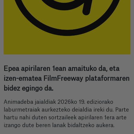
Epea apirilaren 1ean amaituko da, eta
izen-ematea FilmFreeway plataformaren
bidez egingo da.
Animadeba jaialdiak 2026ko 19. ediziorako
laburmetraiak aurkezteko deialdia ireki du. Parte
hartu nahi duten sortzaileek apirilaren 1era arte
izango dute beren lanak bidaltzeko aukera.