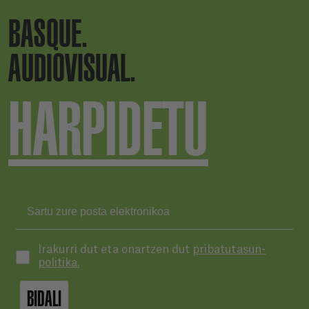
BASQUE.
AUDIOVISUAL.
HARPIDETU
Irakurri dut eta onartzen dut
pribatutasun-
politika.
BIDALI