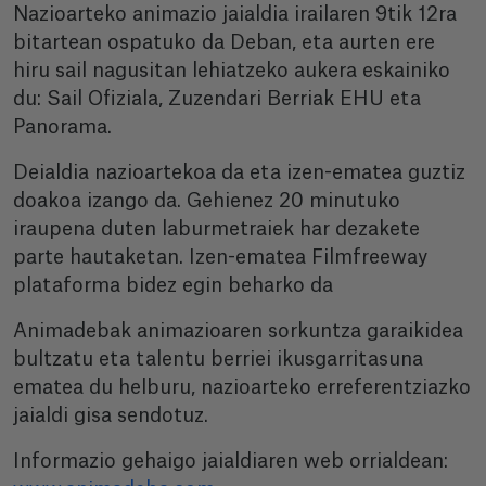
Nazioarteko animazio jaialdia irailaren 9tik 12ra
bitartean ospatuko da Deban, eta aurten ere
hiru sail nagusitan lehiatzeko aukera eskainiko
du: Sail Ofiziala, Zuzendari Berriak EHU eta
Panorama.
Deialdia nazioartekoa da eta izen-ematea guztiz
doakoa izango da. Gehienez 20 minutuko
iraupena duten laburmetraiek har dezakete
parte hautaketan. Izen-ematea Filmfreeway
plataforma bidez egin beharko da
Animadebak animazioaren sorkuntza garaikidea
bultzatu eta talentu berriei ikusgarritasuna
ematea du helburu, nazioarteko erreferentziazko
jaialdi gisa sendotuz.
Informazio gehaigo jaialdiaren web orrialdean: