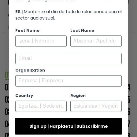
ES |
Mantente al día de todo lo relacionado con el
GAMBOA ZINEMALDIA GASTEIZEN
sector audiovisual.
Ikusi
First Name
Last Name
Email
Organization
01
02
03
04
05
06
07
08
09
010
011
012
013
014
015
016
017
018
019
020
021
022
023
024
Country
Region
025
026
027
028
029
030
031
032
033
034
035
036
037
038
039
040
041
042
043
044
045
046
047
048
049
050
051
052
053
054
055
056
057
Sign Up | Harpidetu | Subscribirme
058
059
060
061
062
063
064
065
066
067
068