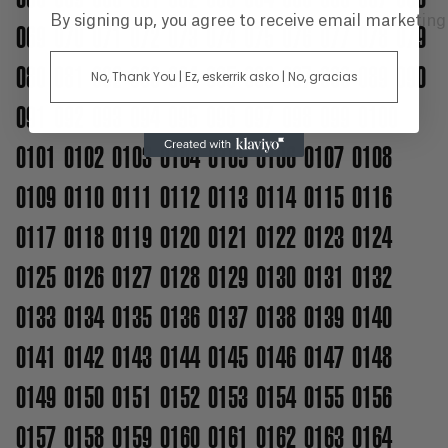
By signing up, you agree to receive email marketin
069
070
071
072
073
074
075
076
077
078
079
080
081
082
083
084
085
086
087
088
089
090
No, Thank You | Ez, eskerrik asko | No, gracias
091
092
093
094
095
096
097
098
099
0100
0101
0102
0103
0104
0105
0106
0107
0108
0109
0110
0111
0112
0113
0114
0115
0116
0117
0118
0119
0120
0121
0122
0123
0124
0125
0126
0127
0128
0129
0130
0131
0132
0133
0134
0135
0136
0137
0138
0139
0140
0141
0142
0143
0144
0145
0146
0147
0148
0149
0150
0151
0152
0153
0154
0155
0156
0157
0158
0159
0160
0161
0162
0163
0164