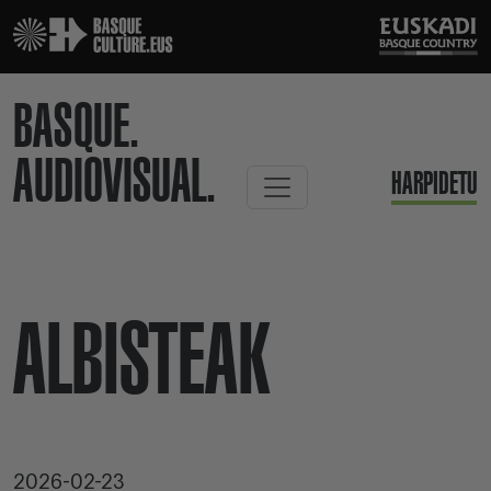
BASQUE.
AUDIOVISUAL.
HARPIDETU
ALBISTEAK
2026-02-23