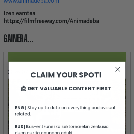
www.animadeba.com
Izen eamtea
https://filmfreeway.com/Animadeba
GAINERA...
CLAIM YOUR SPOT!
2026-07-25
📩 GET VALUABLE CONTENT FIRST
ENG |
Stay up to date on everything audiovisual
related.
EUS |
Ikus-entzunezko sektorearekin zerikusia
duen guztia egunean eduki.