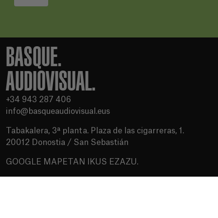
BASQUE.
AUDIOVISUAL.
+34 943 287 406
info@basqueaudiovisual.eus
Tabakalera, 3ª planta. Plaza de las cigarreras, 1.
20012 Donostia / San Sebastián
GOOGLE MAPETAN IKUS EZAZU.
Erabilera baldintzak
Pribatutasun politika