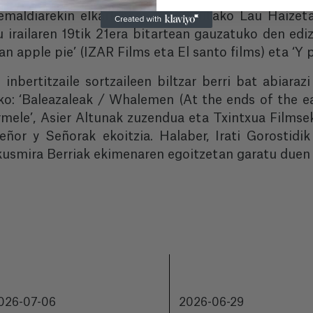
emaldiarekin elkarlanean antolatutako Lau Haize
 irailaren 19tik 21era bitartean gauzatuko den ediz
 an apple pie’ (IZAR Films eta El santo films) eta ‘Y
 inbertitzaile sortzaileen biltzar berri bat abiaraz
ko: ‘Baleazaleak / Whalemen (At the ends of the e
rmele’, Asier Altunak zuzendua eta Txintxua Filmsek
or y Señorak ekoitzia. Halaber, Irati Gorostidik
Ikusmira Berriak ekimenaren egoitzetan garatu duen 
026-07-06
2026-06-29