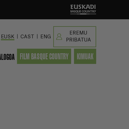
EREMU
|
|
EUSK
CAST
ENG
PRIBATUA
FILM BASQUE COUNTRY
KIMUAK
ALOGOA