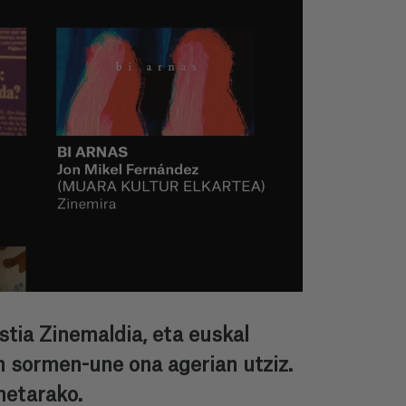
stia Zinemaldia, eta euskal
n sormen-une ona agerian utziz.
netarako.