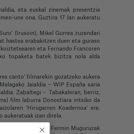
aldia, eta euskal zinemak presentzia
rmen-une ona. Guztira 17 lan aukeratu
Suro’ (Irusoin), Mikel Gurrea zuzendari
 bat hastea erabakitzen duen eta guraso
 ekoiztetxearen eta Fernando Francoren
ko topaketa batek bizitza nola alda
eres canto’ filmarekin gozatzeko aukera
Malagako Jaialdia – WIP España saria
ldia. Zabaltegi – Tabakaleran, berriz,
ms) film laburra Donostiara iritsiko da
izolaren ‘Hirugarren Koadernoa’ ere.
aukeratuak izan direla.
is beltza II: Ainhoa' Fermin Muguruzak