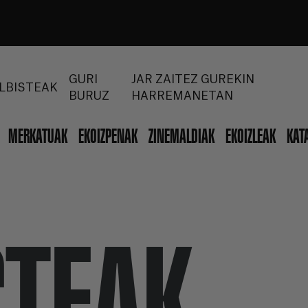
GURI
JAR ZAITEZ GUREKIN
LBISTEAK
BURUZ
HARREMANETAN
MERKATUAK
EKOIZPENAK
ZINEMALDIAK
EKOIZLEAK
KAT
STEAK