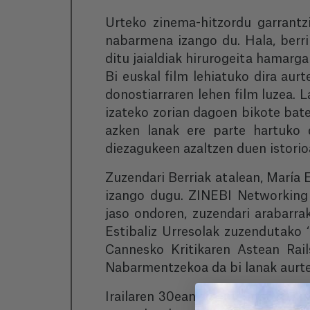
Urteko zinema-hitzordu garrantz
nabarmena izango du. Hala, berri
ditu jaialdiak hirurogeita hamarga
Bi euskal film lehiatuko dira aur
donostiarraren lehen film luzea. L
izateko zorian dagoen bikote bat
azken lanak ere parte hartuko 
diezagukeen azaltzen duen istorio
Zuzendari Berriak atalean, María E
izango dugu. ZINEBI Networking 
jaso ondoren, zuzendari arabarra
Estibaliz Urresolak zuzendutako ‘
Cannesko Kritikaren Astean Rail
Nabarmentzekoa da bi lanak aurte
Irailaren 30ean zinema-aretoetan