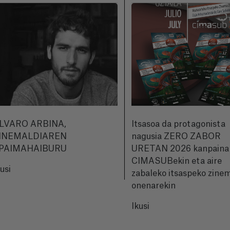
LVARO ARBINA,
Itsasoa da protagonista
INEMALDIAREN
nagusia ZERO ZABOR
PAIMAHAIBURU
URETAN 2026 kanpaina
CIMASUBekin eta aire
kusi
zabaleko itsaspeko zine
onenarekin
Ikusi