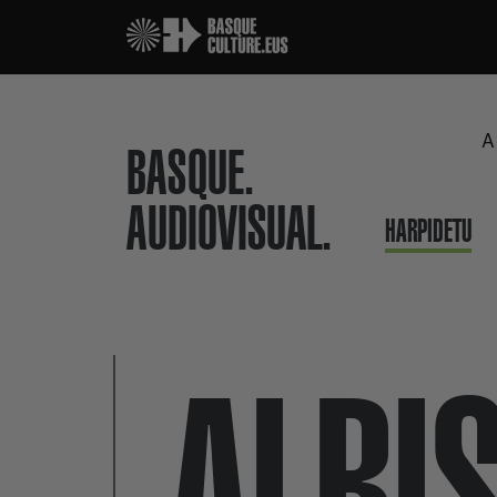
A
BASQUE.
AUDIOVISUAL.
HARPIDETU
ALBI