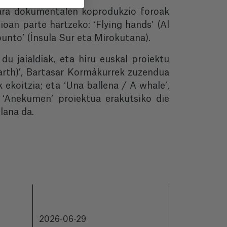
tara dokumentalen koprodukzio foroak
ioan parte hartzeko: ‘Flying hands’ (Al
 punto’ (Ínsula Sur eta Mirokutana).
i du jaialdiak, eta hiru euskal proiektu
arth)’, Bartasar Kormákurrek zuzendua
 ekoitzia; eta ‘Una ballena / A whale’,
 ‘Anekumen’ proiektua erakutsiko die
lana da.
2026-06-29
2026-06-18