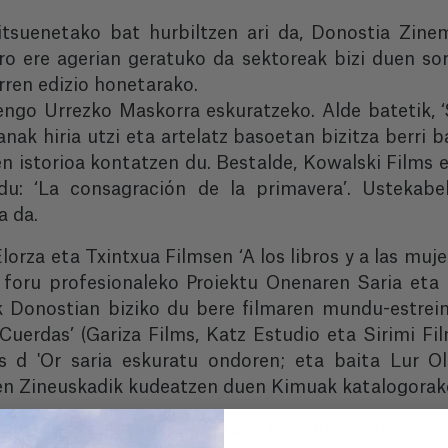
itsuenetako bat hurbiltzen ari da, Donostia Zinem
ro ere agerian geratuko da sektoreak bizi duen so
rren edizio honetarako.
tengo Urrezko Maskorra eskuratzeko. Alde batetik, ‘
anak hiria utzi eta artelatz basoetan bizitza berri
en istorioa kontatzen du. Bestalde, Kowalski Films
du: ‘La consagración de la primavera’. Ustekabe
a da.
lorza eta Txintxua Filmsen ‘A los libros y a las muj
foru profesionaleko Proiektu Onenaren Saria eta 
k Donostian biziko du bere filmaren mundu-estreina
Cuerdas’ (Gariza Films, Katz Estudio eta Sirimi Fil
s d 'Or saria eskuratu ondoren; eta baita Lur Ola
n Zineuskadik kudeatzen duen Kimuak katalogorako 
 proiektatu aurretik, Anoetako Belodromoan ‘Black 