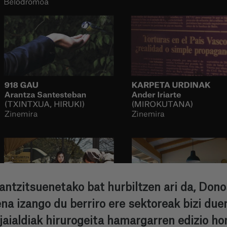
ntzitsuenetako bat hurbiltzen ari da, Dono
a izango du berriro ere sektoreak bizi due
 jaialdiak hirurogeita hamargarren edizio ho