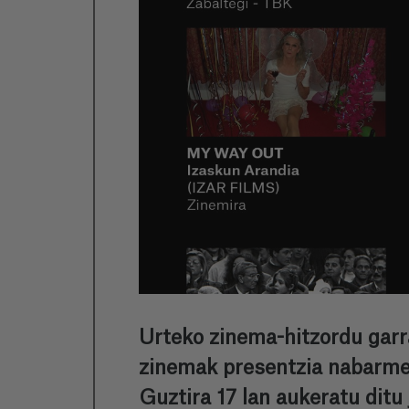
Urteko zinema-hitzordu garra
zinemak presentzia nabarmen
Guztira 17 lan aukeratu ditu