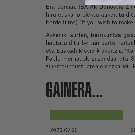
Era berean, IBAIAk Donostia Zin
hiru euskal proiektu aukeratu ditu
borde films), ‘If you wish to make
Azkenik, aurten, berrikuntza gisa,
hautatu ditu bertan parte hartze
eta Euskadi Movie-k ekoitzia; ‘Ka
Pablo Hernadok zuzendua eta Señ
zinema-industriaren ordezkariei. 
GAINERA...
2026-07-25
2