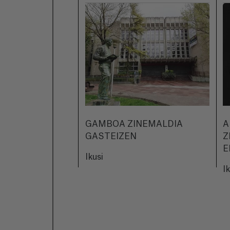
GAMBOA ZINEMALDIA
A
GASTEIZEN
Z
E
Ikusi
I