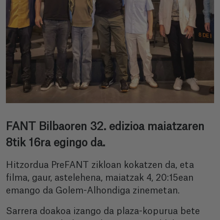
FANT Bilbaoren 32. edizioa maiatzaren
8tik 16ra egingo da.
Hitzordua PreFANT zikloan kokatzen da, eta
filma, gaur, astelehena, maiatzak 4, 20:15ean
emango da Golem-Alhondiga zinemetan.
Sarrera doakoa izango da plaza-kopurua bete