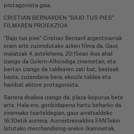
protagonista gisa.
CRISTIAN BERNARDEN “BAJO TUS PIES”
FILMAREN PROIEKZIOA
“Bajo tus pies” Cristian Bernard argentinarrak
orain arte zuzendutako azken filma da. Gaur,
maiatzak 4, astelehena, 20:15ean ikus ahal
izango da Golem-Alhondiga zinemetan, eta
bertan izango da taldearen zati bat, besteak
beste, zuzendaria bera, ekoizle taldea eta
hainbat aktore protagonista.
Sarrera doakoa izango da, plaza-kopurua bete
arte. Hala ere, gonbidapena hartu beharko da
zinemako txarteldegian, gaur arratsaldeko
16:30etik aurrera. Aurrestreinaldira FANTekin
lotutako merchandising-arekin (kamisetak,