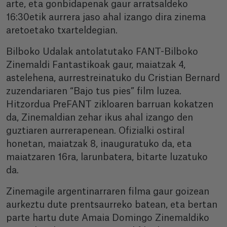
arte, eta gonbidapenak gaur arratsaldeko
16:30etik aurrera jaso ahal izango dira zinema
aretoetako txarteldegian.
Bilboko Udalak antolatutako FANT-Bilboko
Zinemaldi Fantastikoak gaur, maiatzak 4,
astelehena, aurrestreinatuko du Cristian Bernard
zuzendariaren “Bajo tus pies” film luzea.
Hitzordua PreFANT zikloaren barruan kokatzen
da, Zinemaldian zehar ikus ahal izango den
guztiaren aurrerapenean. Ofizialki ostiral
honetan, maiatzak 8, inauguratuko da, eta
maiatzaren 16ra, larunbatera, bitarte luzatuko
da.
Zinemagile argentinarraren filma gaur goizean
aurkeztu dute prentsaurreko batean, eta bertan
parte hartu dute Amaia Domingo Zinemaldiko