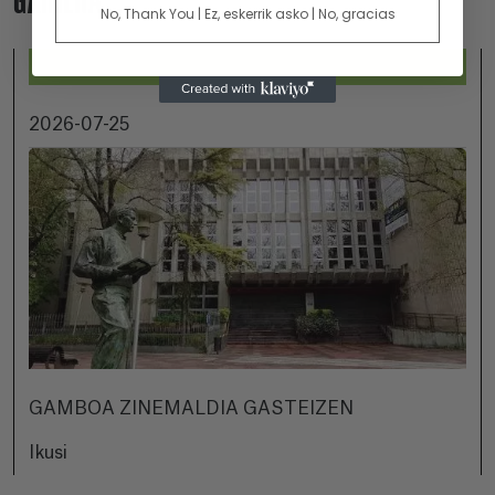
GAINERA...
No, Thank You | Ez, eskerrik asko | No, gracias
2026-07-25
GAMBOA ZINEMALDIA GASTEIZEN
Ikusi