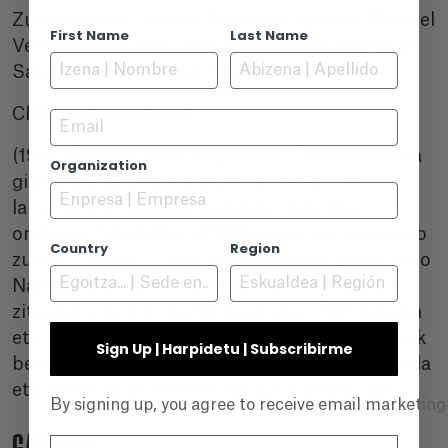
Zuzendaritza: Cristian Bernard Aktoreak: Maribel
First Name
Last Name
Verdú, Sofía Otero, Ibai Atanes, Urko Olazabal,
Sandra Ferrus, Zorion Eguileor
CRISTIAN BERNARD
Email
(1968, Buenos Aires, Argentina). Zuzendaria eta
Organization
gidoigilea da. 1989an fikziozko lehen film
laburra, “La Ceguera” zuzendu zuen, eta,
ondoren, “Skinhitler” (1998) etorri zen, saria jaso
Country
Region
zuena. “76 89 03” film luzea zuzendu zuen Flavio
Nardinirekin batera (2000), eta horrekin egin
zituen, baita ere, “La Mona es dios” film laburra
eta “Regresados” (2008) filma. Halaber, besteak
Sign Up | Harpidetu | Subscribirme
beste, “Germán, últimas viñetas” (2013) telesaila
eta “Ecos de un crimen” (2022) zuzendu ditu.
By signing up, you agree to receive email marketin