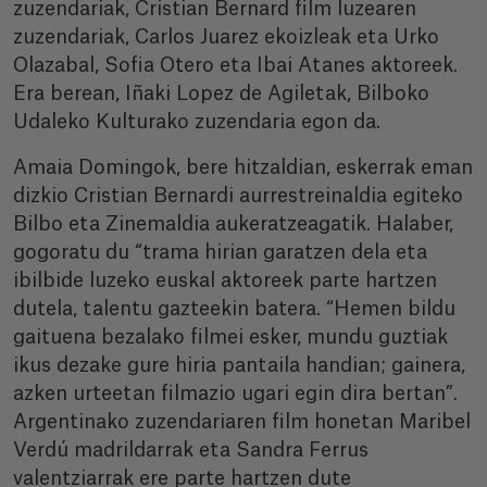
zuzendariak, Cristian Bernard film luzearen
zuzendariak, Carlos Juarez ekoizleak eta Urko
Olazabal, Sofia Otero eta Ibai Atanes aktoreek.
Era berean, Iñaki Lopez de Agiletak, Bilboko
Udaleko Kulturako zuzendaria egon da.
Amaia Domingok, bere hitzaldian, eskerrak eman
dizkio Cristian Bernardi aurrestreinaldia egiteko
Bilbo eta Zinemaldia aukeratzeagatik. Halaber,
gogoratu du “trama hirian garatzen dela eta
ibilbide luzeko euskal aktoreek parte hartzen
dutela, talentu gazteekin batera. “Hemen bildu
gaituena bezalako filmei esker, mundu guztiak
ikus dezake gure hiria pantaila handian; gainera,
azken urteetan filmazio ugari egin dira bertan”.
Argentinako zuzendariaren film honetan Maribel
Verdú madrildarrak eta Sandra Ferrus
valentziarrak ere parte hartzen dute