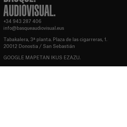
AUDIOVISUAL.
+34 943 287 406
info@basqueaudiovisual.eus
Tabakalera, 3ª planta. Plaza de las cigarreras, 1.
20012 Donostia / San Sebastián
GOOGLE MAPETAN IKUS EZAZU.
Erabilera baldintzak
Pribatutasun politika
Cookien politika
Baliabideak