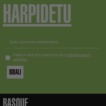
HARPIDETU
Irakurri dut eta onartzen dut
pribatutasun-
politika.
BIDALI
BASQUE.