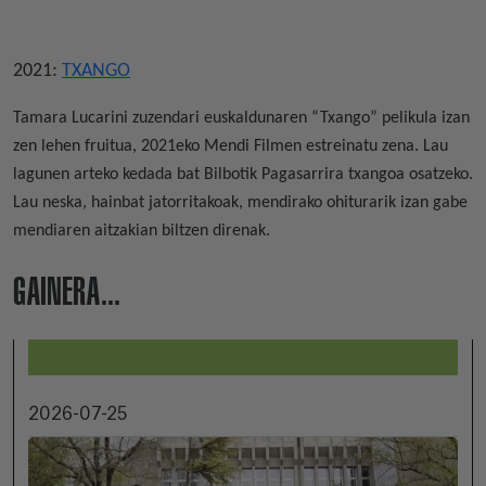
2021:
TXANGO
Tamara Lucarini zuzendari euskaldunaren “Txango” pelikula izan
zen lehen fruitua, 2021eko Mendi Filmen estreinatu zena. Lau
lagunen arteko kedada bat Bilbotik Pagasarrira txangoa osatzeko.
Lau neska, hainbat jatorritakoak, mendirako ohiturarik izan gabe
mendiaren aitzakian biltzen direnak.
GAINERA...
2026-07-25