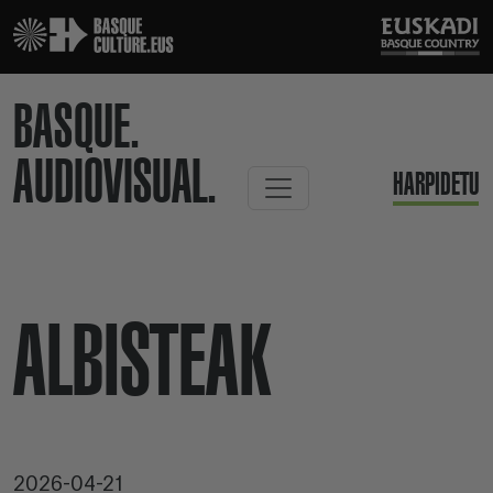
BASQUE.
AUDIOVISUAL.
HARPIDETU
ALBISTEAK
2026-04-21