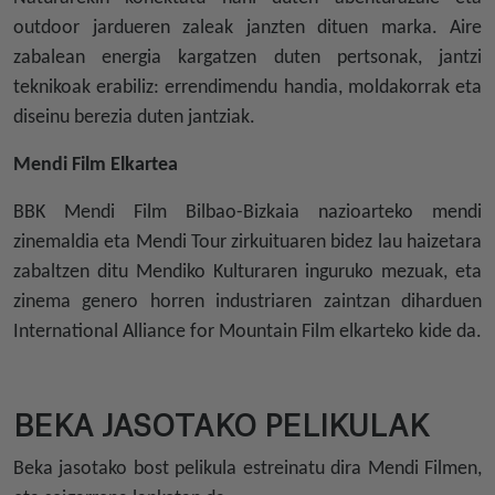
outdoor jardueren zaleak janzten dituen marka. Aire
zabalean energia kargatzen duten pertsonak, jantzi
teknikoak erabiliz: errendimendu handia, moldakorrak eta
diseinu berezia duten jantziak.
Mendi Film Elkartea
BBK Mendi Film Bilbao-Bizkaia nazioarteko mendi
zinemaldia eta Mendi Tour zirkuituaren bidez lau haizetara
zabaltzen ditu Mendiko Kulturaren inguruko mezuak, eta
zinema genero horren industriaren zaintzan diharduen
International Alliance for Mountain Film elkarteko kide da.
BEKA JASOTAKO PELIKULAK
Beka jasotako bost pelikula estreinatu dira Mendi Filmen,