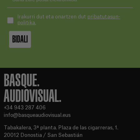
Irakurri dut eta onartzen dut
pribatutasun-
politika.
BIDALI
BASQUE.
AUDIOVISUAL.
+34 943 287 406
info@basqueaudiovisual.eus
Tabakalera, 3ª planta. Plaza de las cigarreras, 1.
20012 Donostia / San Sebastián