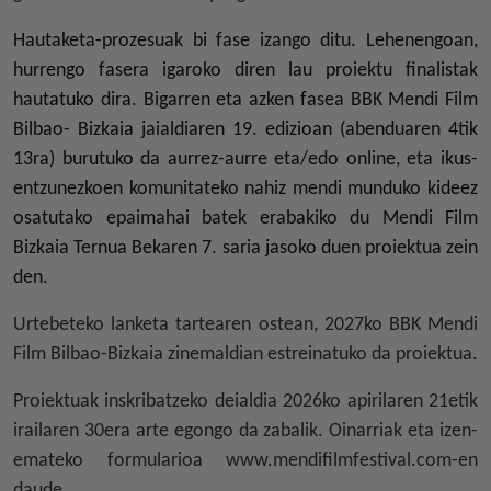
Hautaketa-prozesuak bi fase izango ditu. Lehenengoan,
hurrengo fasera igaroko diren lau proiektu finalistak
hautatuko dira. Bigarren eta azken fasea BBK Mendi Film
Bilbao- Bizkaia jaialdiaren 19. edizioan (abenduaren 4tik
13ra) burutuko da aurrez-aurre eta/edo online, eta ikus-
entzunezkoen komunitateko nahiz mendi munduko kideez
osatutako epaimahai batek erabakiko du Mendi Film
Bizkaia Ternua Bekaren 7. saria jasoko duen proiektua zein
den.
Urtebeteko lanketa tartearen ostean, 2027ko BBK Mendi
Film Bilbao-Bizkaia zinemaldian estreinatuko da proiektua.
Proiektuak inskribatzeko deialdia 2026ko apirilaren 21etik
irailaren 30era arte egongo da zabalik. Oinarriak eta izen-
emateko formularioa www.mendifilmfestival.com-en
daude.