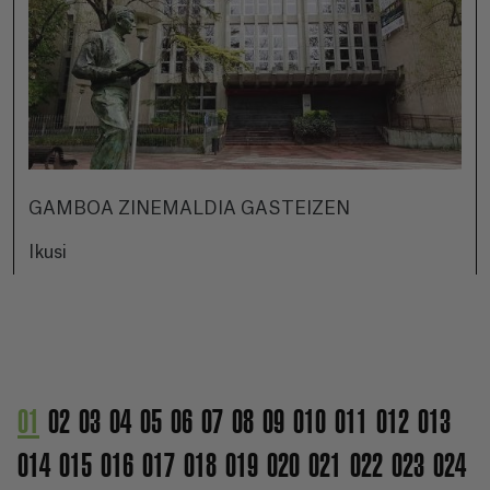
GAMBOA ZINEMALDIA GASTEIZEN
Ikusi
01
02
03
04
05
06
07
08
09
010
011
012
013
014
015
016
017
018
019
020
021
022
023
024