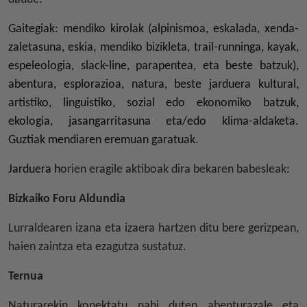
Gaitegiak:
mendiko kirolak (alpinismoa, eskalada, xenda-
zaletasuna, eskia, mendiko bizikleta, trail-runninga, kayak,
espeleologia, slack-line, parapentea, eta beste batzuk),
abentura, esplorazioa, natura, beste jarduera kultural,
artistiko, linguistiko, sozial edo ekonomiko batzuk,
ekologia, jasangarritasuna eta/edo klima-aldaketa.
Guztiak mendiaren eremuan garatuak.
Jarduera h
orien eragile aktiboak dira bekaren babesleak:
Bizkaiko Foru Aldundia
Lurraldearen izana eta izaera hartzen ditu bere gerizpean,
haien zaintza eta ezagutza sustatuz.
Ternua
Naturarekin konektatu nahi duten abenturazale eta