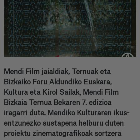
Mendi Film jaialdiak, Ternuak eta
Bizkaiko Foru Aldundiko Euskara,
Kultura eta Kirol Sailak, Mendi Film
Bizkaia Ternua Bekaren 7. edizioa
iragarri dute. Mendiko Kulturaren ikus-
entzunezko sustapena helburu duten
proiektu zinematografikoak sortzera