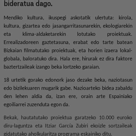
bideratua dago.
Mendiko kultura, ikuspegi askotatik ulertuta: kirola,
kultura, gizartea edo jasangarritasunarekin, ekologiarekin
eta klima-aldaketarekin lotutako proiektuak.
Errealizadoreen gaztetasuna, erabat edo tarte batean
Bizkaian filmatutako proiektuak, eta horien izaera lokal-
globala, baloratuko dira. Hala ere, hirurak ez dira faktore
baztertzaileak izango beka lortzeko garaian.
18 urtetik gorako edonork jaso dezake beka, naziotasun
edo bizilekuaren mugarik gabe. Nazioarteko bidea zabaldu
den lehen aldia da, izan ere, orain arte Espainiako
egoiliarrei zuzenduta egon da.
Bekak, hautatutako proiektua garatzeko 10.000 euroko
diru-laguntza eta Itziar García Zubiri ekoizle sortzaileak
gidatutako aholkularitza programa eskainiko ditu.