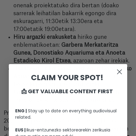
onenak proiektatuko dira bertan (doako
sarrerak leihatilan bakarrik egongo dira
eskuragarri, 11:30etik 13:30era eta
17:00etatik 19:00etara).
Hiru argazki erakusketa
hiriko gune
enblematikoetan:
Garbera Merkataritza
Gunea, Donostiako Aquariuma eta Anoeta
Estadioko Kirol Etxea
, azaroan zehar irekiak.
I
tsaspeko Txikizikloko bost egun Donostiako
CLAIM YOUR SPOT!
Aquariumean,
Donostiako ikastetxeentzat
bereziki pentsatutako jarduerekin,
📩 GET VALUABLE CONTENT FIRST
txikienengan itsas ingurunearekiko jakin-
mina, errespetua eta zaintza sustatuz.
ENG |
Stay up to date on everything audiovisual
Proposamen horien guztien bidez, Cimasub
related.
2025ek urpean ezkutatzen den errealitatea
begiratu, ulertu eta baloratzeko gonbita egiten
EUS |
Ikus-entzunezko sektorearekin zerikusia