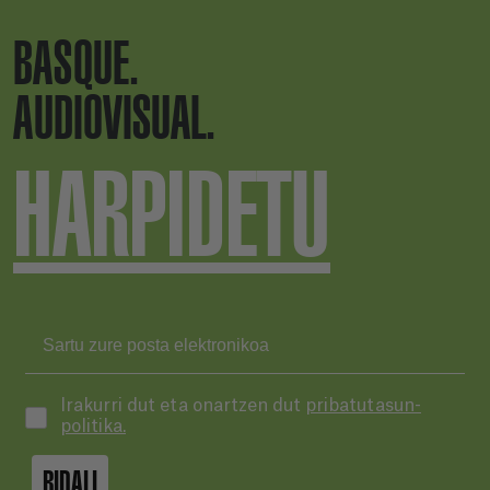
BASQUE.
AUDIOVISUAL.
HARPIDETU
Irakurri dut eta onartzen dut
pribatutasun-
politika.
BIDALI