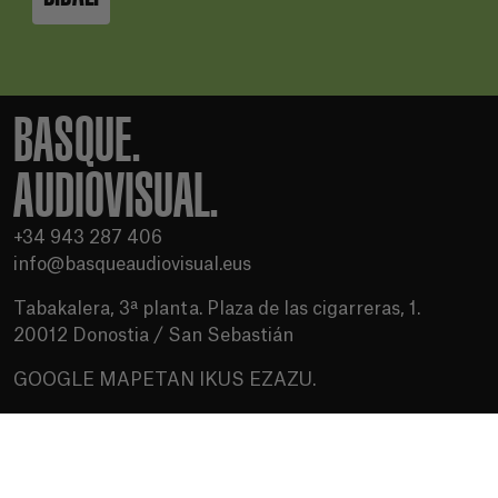
BASQUE.
AUDIOVISUAL.
+34 943 287 406
info@basqueaudiovisual.eus
Tabakalera, 3ª planta. Plaza de las cigarreras, 1.
20012 Donostia / San Sebastián
GOOGLE MAPETAN IKUS EZAZU.
Erabilera baldintzak
Pribatutasun politika