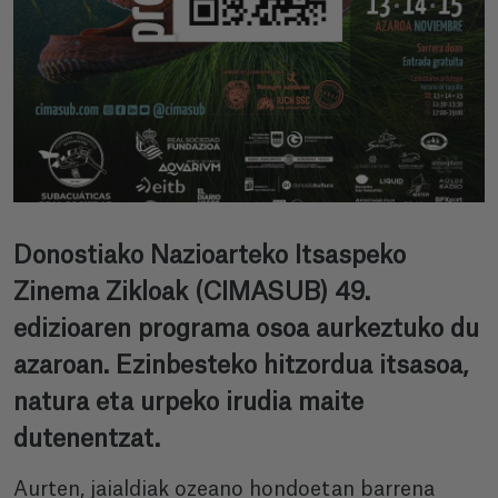
Donostiako Nazioarteko Itsaspeko
Zinema Zikloak (CIMASUB) 49.
edizioaren programa osoa aurkeztuko du
azaroan. Ezinbesteko hitzordua itsasoa,
natura eta urpeko irudia maite
dutenentzat.
Aurten, jaialdiak ozeano hondoetan barrena