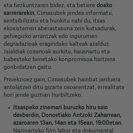
eta hezkuntzaren bidez, eta betiere
doako
sarrerarekin
, Cimasubek jendea informatu,
sentsibilizatu eta hunkitu nahi du, itsas
ekosistemen aberastasuna zein kutsadurak,
gehiegizko arrantzak edo ingurumen
degradazioak eragindako kalteak azalduz.
Jaialdiak ozeanoak aurkitu, hausnartu eta
babesteko benetako konpromisoa hartzera
gonbidatzen gaitu.
Proiekzioez gain, Cimasubek hainbat jarduera
antolatzen ditu gizarte osoarentzat, errealitate
hori jende guztiari hurbiltzeko:
Itsaspeko zinemari buruzko hiru saio
desberdin, Donostiako Antzoki Zaharrean,
azaroaren 13an, 14an eta 15ean, 19:00etan
.
Nazioarteko film labur eta dokumental