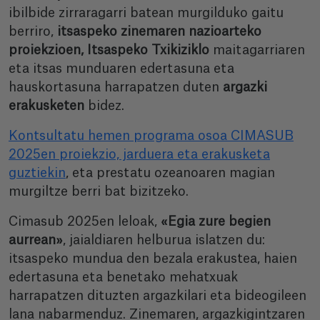
ibilbide zirraragarri batean murgilduko gaitu
berriro,
itsaspeko zinemaren nazioarteko
proiekzioen, Itsaspeko Txikiziklo
maitagarriaren
eta itsas munduaren edertasuna eta
hauskortasuna harrapatzen duten
argazki
erakusketen
bidez.
Kontsultatu hemen programa osoa CIMASUB
2025en proiekzio, jarduera eta erakusketa
guztiekin
, eta prestatu ozeanoaren magian
murgiltze berri bat bizitzeko.
Cimasub 2025en leloak,
«Egia zure begien
aurrean»
, jaialdiaren helburua islatzen du:
itsaspeko mundua den bezala erakustea, haien
edertasuna eta benetako mehatxuak
harrapatzen dituzten argazkilari eta bideogileen
lana nabarmenduz. Zinemaren, argazkigintzaren