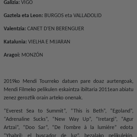
Galizia:
VIGO
Gaztela eta Leon:
BURGOS eta VALLADOLID
Valentzia:
CANET D’EN BERENGUER
Katalunia:
VIELHA E MIJARAN
Aragoi:
MONZÓN
2019ko Mendi Tourreko datuen pare doaz aurtengoak,
Mendi Filmeko pelikulen eskaintza ibiltaria 2011ean abiatu
zenez geroztik orain arteko onenak.
“Everest Sea to Summit”, “This is Beth”, “Egoland”,
“Adrenaline Sucks”, “New Way Up”, “Iretargi”, “Agur
Artzai”, “Doo Sar”, “De l’ombre à la lumiére” edota
“Yhabril: el buscador de luz”, bezalako pelikulekin,