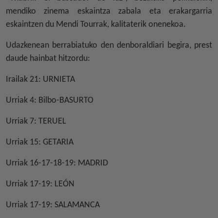
mendiko zinema eskaintza zabala eta erakargarria
eskaintzen du Mendi Tourrak, kalitaterik onenekoa.
Udazkenean berrabiatuko den denboraldiari begira, prest
daude hainbat hitzordu:
Irailak 21: URNIETA
Urriak 4: Bilbo-BASURTO
Urriak 7: TERUEL
Urriak 15: GETARIA
Urriak 16-17-18-19: MADRID
Urriak 17-19: LEÓN
Urriak 17-19: SALAMANCA