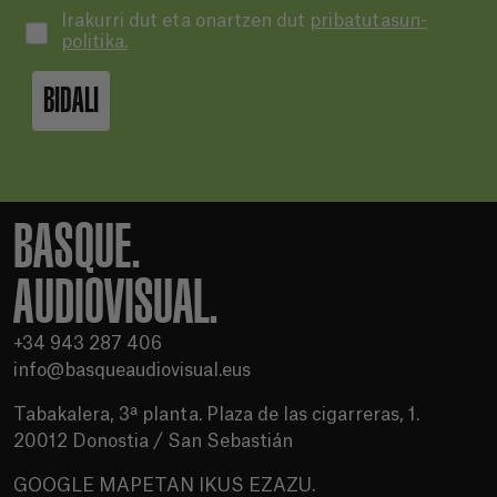
Irakurri dut eta onartzen dut
pribatutasun-
politika.
BIDALI
BASQUE.
AUDIOVISUAL.
+34 943 287 406
info@basqueaudiovisual.eus
Tabakalera, 3ª planta. Plaza de las cigarreras, 1.
20012 Donostia / San Sebastián
GOOGLE MAPETAN IKUS EZAZU.