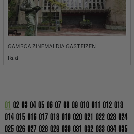
GAMBOA ZINEMALDIA GASTEIZEN
Ikusi
01
02
03
04
05
06
07
08
09
010
011
012
013
014
015
016
017
018
019
020
021
022
023
024
025
026
027
028
029
030
031
032
033
034
035