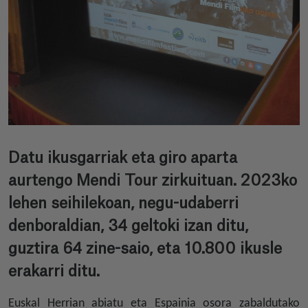
Datu ikusgarriak eta giro aparta
aurtengo Mendi Tour zirkuituan. 2023ko
lehen seihilekoan, negu-udaberri
denboraldian, 34 geltoki izan ditu,
guztira 64 zine-saio, eta 10.800 ikusle
erakarri ditu.
Euskal Herrian abiatu eta Espainia osora zabaldutako