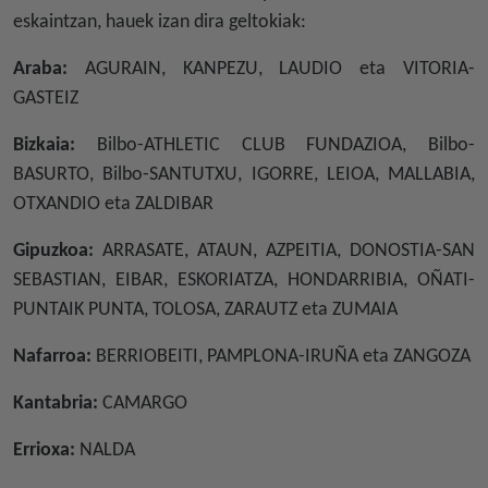
eskaintzan, hauek izan dira geltokiak:
Araba:
AGURAIN, KANPEZU, LAUDIO eta VITORIA-
GASTEIZ
Bizkaia:
Bilbo-ATHLETIC CLUB FUNDAZIOA, Bilbo-
BASURTO, Bilbo-SANTUTXU, IGORRE, LEIOA, MALLABIA,
OTXANDIO eta ZALDIBAR
Gipuzkoa:
ARRASATE, ATAUN, AZPEITIA, DONOSTIA-SAN
SEBASTIAN, EIBAR, ESKORIATZA, HONDARRIBIA, OÑATI-
PUNTAIK PUNTA, TOLOSA, ZARAUTZ eta ZUMAIA
Nafarroa:
BERRIOBEITI, PAMPLONA-IRUÑA eta ZANGOZA
Kantabria:
CAMARGO
Errioxa:
NALDA