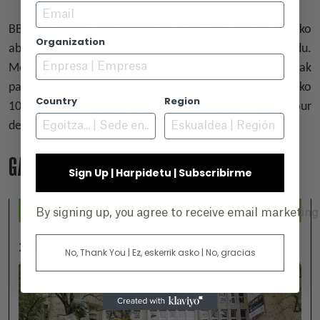
Email
BBK Mendi Film Bilbao Bizkaia zinemaldia, berriz, 2023ko
Organization
abenduaren 8tik 17ra egingo da eta 16. edizioa bete du.
Mendia, abentura, muturreko kirolak eta natura gaiak
pantailara eta agertokietara ekarriz, inspirazioz betetako
Country
Region
10 egun. Eta handik sortuko da, berriro, Mendi Tour
denboraldi berri baten pelikula katalogoa.
GAINERA...
Sign Up | Harpidetu | Subscribirme
By signing up, you agree to receive email marketin
2026-07-25
No, Thank You | Ez, eskerrik asko | No, gracias