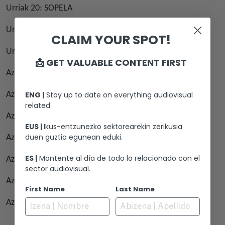
Urriak 20: SOPELA
Urriak 20: SANTA BRÍGIDA
CLAIM YOUR SPOT!
Urriak 29: MARKINA-XEMEIN
📩 GET VALUABLE CONTENT FIRST
Azaroak 3: ELGOIBAR
ENG |
Stay up to date on everything audiovisual
Azaroak 6-7: SANTANDER
related.
Azaroak 9-10: ERRENTERIA
EUS |
Ikus-entzunezko sektorearekin zerikusia
duen guztia egunean eduki.
Azaroak 11: TORRELAVEGA
ES |
Mantente al día de todo lo relacionado con el
Azaroak 14: BASAURI
sector audiovisual.
Azaroak 16: PALENCIA
First Name
Last Name
Azaroak 17-18: POTES