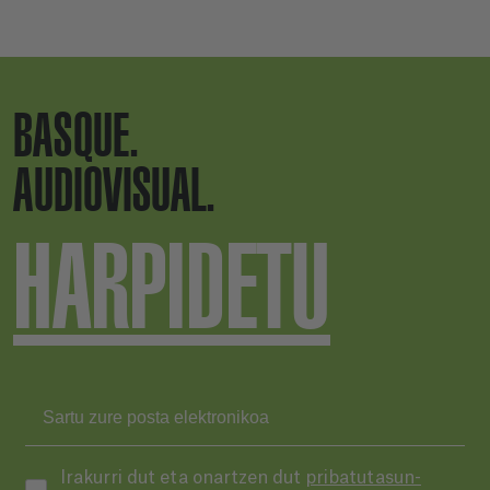
BASQUE.
AUDIOVISUAL.
HARPIDETU
Irakurri dut eta onartzen dut
pribatutasun-