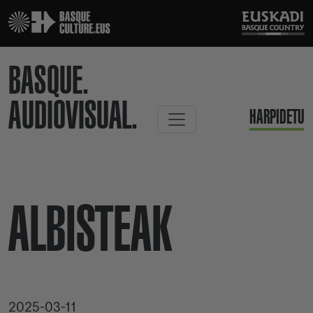
BASQUE.
AUDIOVISUAL.
HARPIDETU
ALBISTEAK
2025-03-11