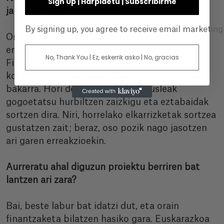
Sign Up | Harpidetu | Subscribirme
jaialdi edo proiekzioetan?
By signing up, you agree to receive email marketin
Ona izan dela esango nuke. Helburua gogoeta
eragitea eta ikusleak gozatu araztea da.
No, Thank You | Ez, eskerrik asko | No, gracias
Filmaren tonua umoretsua den arren, gizakien
kontraesanak jorratzen ditu, eta ez du mezu
bakarra. Hori dela eta, askotan ikusleak
gogoetatsu hurbiltzen zaizkigu eta eztabaidak
sortzen dira. Niri, horrelako elkarrizketak sortzea
gustatzen zait; beraz, oso pozik nago jasotzen
ari garen erreakzioekin.
Aurreratu ahal diguzun proiektu berriren bat
lantzen ari zara?
Bai, beste labur bat idatzi dut, eta orain
finantzaketa bilatzen hasiko gara. Euskarazkoa