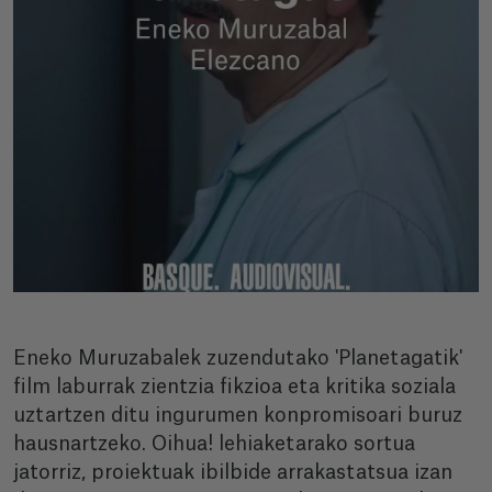
Eneko Muruzabalek zuzendutako 'Planetagatik'
film laburrak zientzia fikzioa eta kritika soziala
uztartzen ditu ingurumen konpromisoari buruz
hausnartzeko. Oihua! lehiaketarako sortua
jatorriz, proiektuak ibilbide arrakastatsua izan