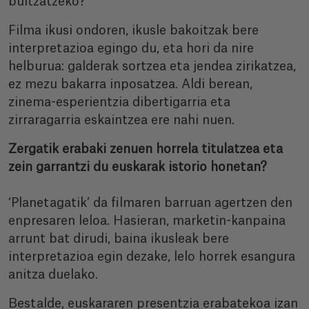
bultzatzeko?”
Filma ikusi ondoren, ikusle bakoitzak bere
interpretazioa egingo du, eta hori da nire
helburua: galderak sortzea eta jendea zirikatzea,
ez mezu bakarra inposatzea. Aldi berean,
zinema-esperientzia dibertigarria eta
zirraragarria eskaintzea ere nahi nuen.
Zergatik erabaki zenuen horrela titulatzea eta
zein garrantzi du euskarak istorio honetan?
‘Planetagatik’ da filmaren barruan agertzen den
enpresaren leloa. Hasieran, marketin-kanpaina
arrunt bat dirudi, baina ikusleak bere
interpretazioa egin dezake, lelo horrek esangura
anitza duelako.
Bestalde, euskararen presentzia erabatekoa izan