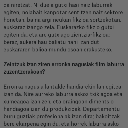
da niretzat. Ni duela gutxi hasi naiz laburrak
egiten; nolabait kanpotar sentitzen naiz sektore
honetan, baina argi neukan fikzioa sortzekotan,
euskaraz izango zela. Euskarazko fikzio gutxi
egiten da, eta are gutxiago zientzia-fikzioa;
beraz, aukera hau baliatu nahi izan dut
euskararen balioa mundu osoan erakusteko.
Zeintzuk izan ziren erronka nagusiak film laburra
zuzentzerakoan?
Erronka nagusia lantalde handiarekin lan egitea
izan da. Nire aurreko laburra askoz txikiagoa eta
xumeagoa izan zen, eta oraingoan dimentsio
handiagoa izan du produkzioak. Departamentu
buru guztiak profesionalak izan dira; bakoitzak
bere ekarpena egin du, eta horrek laburra asko