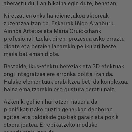
aberastu du. Lan bikaina egin dute, benetan.
Niretzat erronka handienetakoa aktoreak
zuzentzea izan da. Eskerrak Iñigo Aranburu,
Ainhoa Artetxe eta Maria Cruickshank
profesional itzelak diren; prozesua asko erraztu
didate eta beraien lanarekin pelikulari beste
maila bat eman diote.
Bestalde, ikus-efektu bereziak eta 3D efektuak
ongi integratzea ere erronka polita izan da.
Halako elementuak erabiltzea beti da konplexua,
baina emaitzarekin oso gustura geratu naiz.
Azkenik, gehien harrotzen nauena da
planifikatutako guztia geneukan denboran
egitea, eta taldekide guztiak garaiz eta pozik
etxera joatea. Errepikatzeko moduko