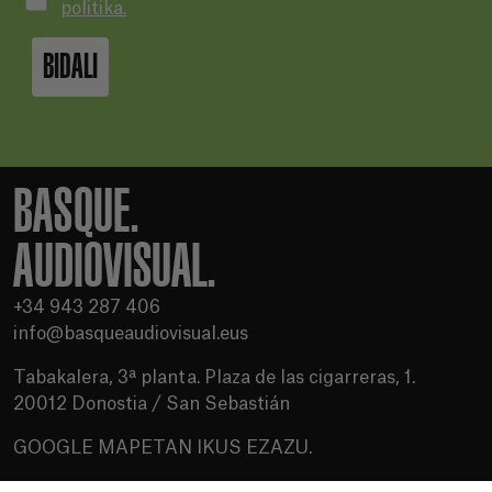
politika.
BIDALI
BASQUE.
AUDIOVISUAL.
+34 943 287 406
info@basqueaudiovisual.eus
Tabakalera, 3ª planta. Plaza de las cigarreras, 1.
20012 Donostia / San Sebastián
GOOGLE MAPETAN IKUS EZAZU.