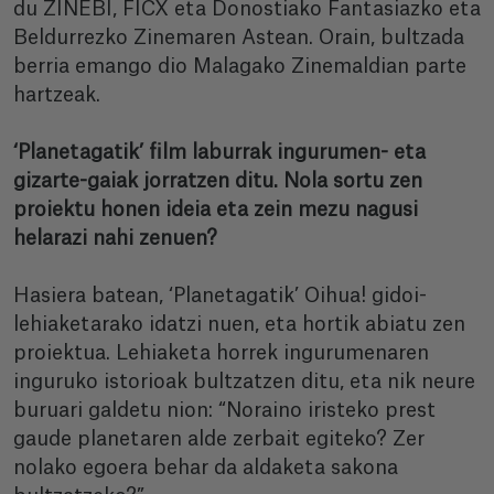
du ZINEBI, FICX eta Donostiako Fantasiazko eta
Beldurrezko Zinemaren Astean. Orain, bultzada
berria emango dio Malagako Zinemaldian parte
hartzeak.
‘Planetagatik’ film laburrak ingurumen- eta
gizarte-gaiak jorratzen ditu. Nola sortu zen
proiektu honen ideia eta zein mezu nagusi
helarazi nahi zenuen?
Hasiera batean, ‘Planetagatik’ Oihua! gidoi-
lehiaketarako idatzi nuen, eta hortik abiatu zen
proiektua. Lehiaketa horrek ingurumenaren
inguruko istorioak bultzatzen ditu, eta nik neure
buruari galdetu nion: “Noraino iristeko prest
gaude planetaren alde zerbait egiteko? Zer
nolako egoera behar da aldaketa sakona