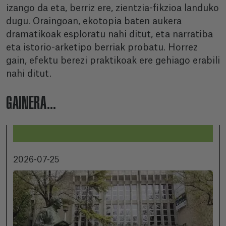
izango da eta, berriz ere, zientzia-fikzioa landuko
dugu. Oraingoan, ekotopia baten aukera
dramatikoak esploratu nahi ditut, eta narratiba
eta istorio-arketipo berriak probatu. Horrez
gain, efektu berezi praktikoak ere gehiago erabili
nahi ditut.
GAINERA...
2026-07-25