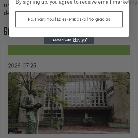
By signing up, you agree to receive email marketin
urtez urte zuen mirariez gozatzera hurbiltzen
den publiko ugaria.
No, Thank You | Ez, eskerrik asko | No, gracias
GAINERA...
2026-07-25