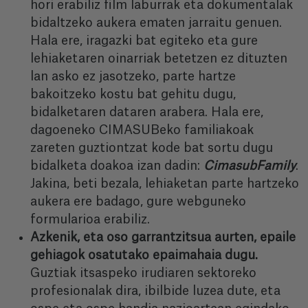
hori erabiliz film laburrak eta dokumentalak
bidaltzeko aukera ematen jarraitu genuen.
Hala ere, iragazki bat egiteko eta gure
lehiaketaren oinarriak betetzen ez dituzten
lan asko ez jasotzeko, parte hartze
bakoitzeko kostu bat gehitu dugu,
bidalketaren dataren arabera. Hala ere,
dagoeneko CIMASUBeko familiakoak
zareten guztiontzat kode bat sortu dugu
bidalketa doakoa izan dadin:
CimasubFamily
.
Jakina, beti bezala, lehiaketan parte hartzeko
aukera ere badago, gure webguneko
formularioa erabiliz.
Azkenik, eta oso garrantzitsua aurten, epaile
gehiagok osatutako epaimahaia dugu.
Guztiak itsaspeko irudiaren sektoreko
profesionalak dira, ibilbide luzea dute, eta