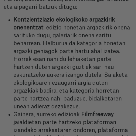
eta aipagarri batzuk ditugu:
Kontzientziazio ekologikoko argazkirik
onenentzat
, edizio honetan argazkirik onena
sarituko dugu, galeriarik onena saritu
beharrean. Helburua da kategoria honetan
argazki gehiagok parte hartu ahal izatea.
Horrek esan nahi du lehiaketan parte
hartzen duten argazki guztiek sari hau
eskuratzeko aukera izango dutela. Salaketa
ekologikoaren ezaugarri argia duten
argazkiak badira, eta kategoria horretan
parte hartzea nahi baduzue, bidalketaren
unean adieraz dezakezue.
Gainera, aurreko edizioak
Filmfreeway
jaialdietan parte hartzeko plataforman
izandako arrakastaren ondoren, plataforma