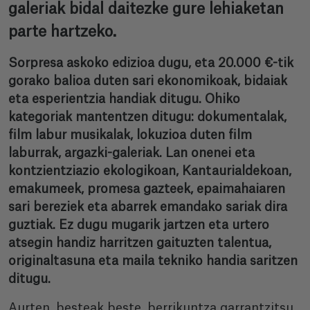
galeriak bidal daitezke gure lehiaketan
parte hartzeko.
Sorpresa askoko edizioa dugu, eta 20.000 €-tik
gorako balioa duten sari ekonomikoak, bidaiak
eta esperientzia handiak ditugu. Ohiko
kategoriak mantentzen ditugu: dokumentalak,
film labur musikalak, lokuzioa duten film
laburrak, argazki-galeriak. Lan onenei eta
kontzientziazio ekologikoan, Kantaurialdekoan,
emakumeek, promesa gazteek, epaimahaiaren
sari bereziek eta abarrek emandako sariak dira
guztiak. Ez dugu mugarik jartzen eta urtero
atsegin handiz harritzen gaituzten talentua,
originaltasuna eta maila tekniko handia saritzen
ditugu.
Aurten, besteak beste, berrikuntza garrantzitsu