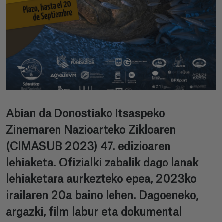
Abian da Donostiako Itsaspeko
Zinemaren Nazioarteko Zikloaren
(CIMASUB 2023) 47. edizioaren
lehiaketa. Ofizialki zabalik dago lanak
lehiaketara aurkezteko epea, 2023ko
irailaren 20a baino lehen. Dagoeneko,
argazki, film labur eta dokumental