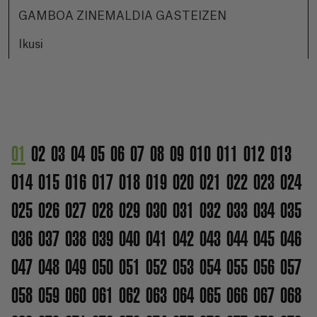
GAMBOA ZINEMALDIA GASTEIZEN
Ikusi
01
02
03
04
05
06
07
08
09
010
011
012
013
014
015
016
017
018
019
020
021
022
023
024
025
026
027
028
029
030
031
032
033
034
035
036
037
038
039
040
041
042
043
044
045
046
047
048
049
050
051
052
053
054
055
056
057
058
059
060
061
062
063
064
065
066
067
068