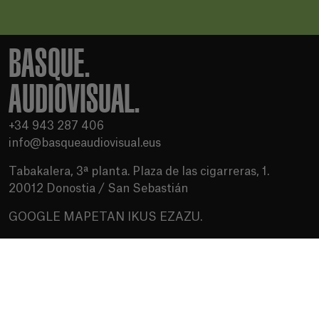
BASQUE.
AUDIOVISUAL.
+34 943 287 406
info@basqueaudiovisual.eus
Tabakalera, 3ª planta. Plaza de las cigarreras, 1.
20012 Donostia / San Sebastián
GOOGLE MAPETAN IKUS EZAZU.
Erabilera baldintzak
Pribatutasun politika
Cookien politika