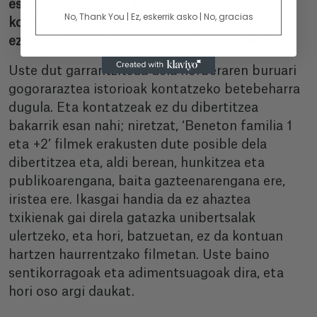
esker, zer ikasi duzu familiako istorioak
No, Thank You | Ez, eskerrik asko | No, gracias
kontatzeari buruz eta nola aplikatuko dituzu
ezagutza horiek zure hurrengo proiektuetan?
Uste dut garrantzitsua dela norberaren buruari
gogoraraztea istorioak kontatzeko betebeharra
dugula. Eta kontatzeak ez du dibertitzea
bakarrik esan nahi; niretzat, ‘Beneton familia 1
eta +2’ filmek erakusten dute posible dela
dibertitzea eta, aldi berean, hunkitzea eta
publikoarengana, baita gazteenarengana ere,
iristea ere. Ikasgai handia da ez ahaztea
txikienak gai direla gatazka unibertsalak
ulertzeko, eta hori, batzuetan, ez da kontuan
hartzen haurrentzako filmetan. Uste baino
sentikorragoak eta adimentsuagoak dira, eta
hori oso argi daukat.