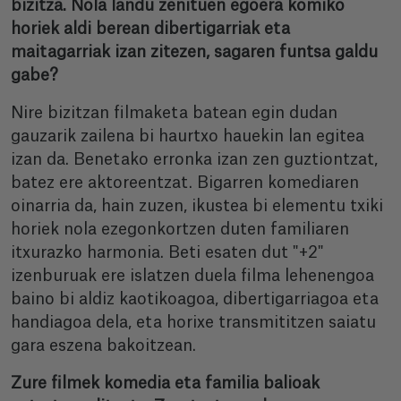
bizitza. Nola landu zenituen egoera komiko
horiek aldi berean dibertigarriak eta
maitagarriak izan zitezen, sagaren funtsa galdu
gabe?
Nire bizitzan filmaketa batean egin dudan
gauzarik zailena bi haurtxo hauekin lan egitea
izan da. Benetako erronka izan zen guztiontzat,
batez ere aktoreentzat. Bigarren komediaren
oinarria da, hain zuzen, ikustea bi elementu txiki
horiek nola ezegonkortzen duten familiaren
itxurazko harmonia. Beti esaten dut "+2"
izenburuak ere islatzen duela filma lehenengoa
baino bi aldiz kaotikoagoa, dibertigarriagoa eta
handiagoa dela, eta horixe transmititzen saiatu
gara eszena bakoitzean.
Zure filmek komedia eta familia balioak