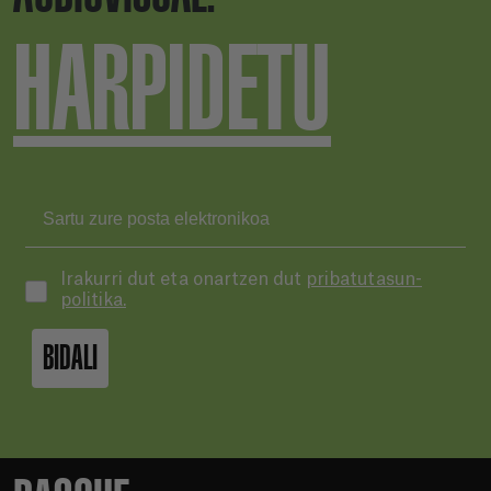
HARPIDETU
Irakurri dut eta onartzen dut
pribatutasun-
politika.
BIDALI