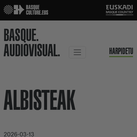
BASQUE.
AUDIOVISUAL.
HARPIDETU
ALBISTEAK
2026-03-13