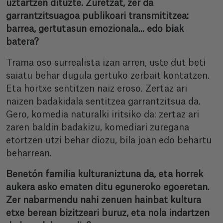
uztartzen dituzte. Zuretzat, zer da
garrantzitsuagoa publikoari transmititzea:
barrea, gertutasun emozionala... edo biak
batera?
Trama oso surrealista izan arren, uste dut beti
saiatu behar dugula gertuko zerbait kontatzen.
Eta hortxe sentitzen naiz eroso. Zertaz ari
naizen badakidala sentitzea garrantzitsua da.
Gero, komedia naturalki iritsiko da: zertaz ari
zaren baldin badakizu, komediari zuregana
etortzen utzi behar diozu, bila joan edo behartu
beharrean.
Benetón familia kulturaniztuna da, eta horrek
aukera asko ematen ditu eguneroko egoeretan.
Zer nabarmendu nahi zenuen hainbat kultura
etxe berean bizitzeari buruz, eta nola indartzen