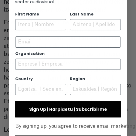
sector audiovisual.
harrera espero duzu ikusleengandik filmarekin
izango duten lehen topaketa honetan?
First Name
Last Name
Ederra da Malagako Zinemaldiari amaiera
ematea. Lehen filmarekin egin genuen, eta
zinema-aretoetan izan zuen harrera bikainaren
Email
ataria izan zen. Ez da superstiziosoa izatea,
Organization
baina erritual hori errepikatzea garrantzitsua
zela sentitu nuen, eta oso eskertuta nago
horregatik. Gainera, oso egokia iruditzen zait
haurrentzat edo familientzat argi eta garbi
Country
Region
pentsatutako film bati itxiera-ekitaldia bezalako
espazio garrantzitsu bat eskaintzea.
Etorkizunean inbertitzeko modu bat da, bai
Sign Up | Harpidetu | Subscribirme
jaialdirako bai zinemarako: gure ikusle-harrobia
dira.
By signing up, you agree to receive email marketin
Lehen filma eta bere jarraipena zuzentzeari