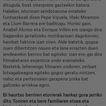
ditugula, bost interprete gazteekin batera.
Halaber, istorioari sendotasuna emateko
funtsezkoak diren Pepe Viyuela, Iñaki Miramon
eta Llum Barrera ere baditugu. Horiez gain,
Anabel Alonso eta Enrique Villén ere izango dira.
Sagarekin jarraitzeko motibazioari dagokionez,
hainbat faktore izan ziren. Alde batetik, gogoa
nuen dibertitzen nauen eta lana errazten duen
jendearekin berriro bat egiteko; izan ere, gai dira
filmaketaren exijentzia ondo eramateko.
Bestetik, lehenengo filmaren ondoren, zerbait
lotsagabeagoa egiteko gogoz geratu nintzen,
nahiz eta pertsonaien garapena pixka bat
galtzeko arriskua egon.
Bi haurtxo berriren etorrerak hankaz gora jarriko
ditu Toniren eta bere familiaren etxea eta