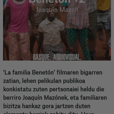
‘La familia Benetón’ filmaren bigarren
zatian, lehen pelikulan publikoa
konkistatu zuten pertsonaiei heldu die
berriro Joaquín Mazónek, eta familiaren
bizitza hankaz gora jartzen duten