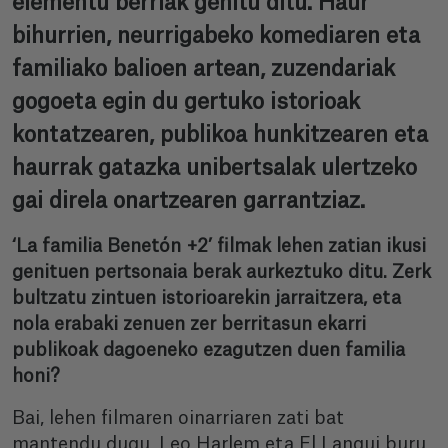
elementu berriak gehitu ditu. Haur
bihurrien, neurrigabeko komediaren eta
familiako balioen artean, zuzendariak
gogoeta egin du gertuko istorioak
kontatzearen, publikoa hunkitzearen eta
haurrak gatazka unibertsalak ulertzeko
gai direla onartzearen garrantziaz.
‘La familia Benetón +2’ filmak lehen zatian ikusi
genituen pertsonaia berak aurkeztuko ditu. Zerk
bultzatu zintuen istorioarekin jarraitzera, eta
nola erabaki zenuen zer berritasun ekarri
publikoak dagoeneko ezagutzen duen familia
honi?
Bai, lehen filmaren oinarriaren zati bat
mantendu dugu, Leo Harlem eta El Langui buru