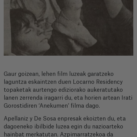
Gaur goizean, lehen film luzeak garatzeko
laguntza eskaintzen duen Locarno Residency
topaketak aurtengo ediziorako aukeratutako
lanen zerrenda iragarri du, eta horien artean Irati
Gorostidiren ‘Anekumen’ filma dago.
Apellaniz y De Sosa enpresak ekoizten du, eta
dagoeneko ibilbide luzea egin du nazioarteko
hainbat merkatutan. Azpimarratzekoa da