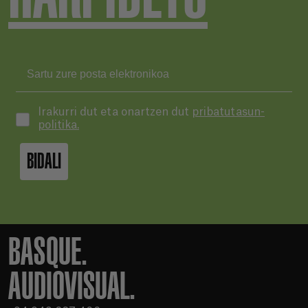
Irakurri dut eta onartzen dut
pribatutasun-
politika.
BIDALI
BASQUE.
AUDIOVISUAL.