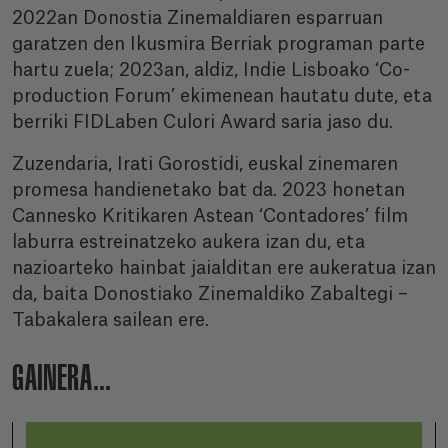
2022an Donostia Zinemaldiaren esparruan
garatzen den Ikusmira Berriak programan parte
hartu zuela; 2023an, aldiz, Indie Lisboako ‘Co-
production Forum’ ekimenean hautatu dute, eta
berriki FIDLaben Culori Award saria jaso du.
Zuzendaria, Irati Gorostidi, euskal zinemaren
promesa handienetako bat da. 2023 honetan
Cannesko Kritikaren Astean ‘Contadores’ film
laburra estreinatzeko aukera izan du, eta
nazioarteko hainbat jaialditan ere aukeratua izan
da, baita Donostiako Zinemaldiko Zabaltegi –
Tabakalera sailean ere.
GAINERA...