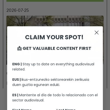
2026-07-25
CLAIM YOUR SPOT!
📩 GET VALUABLE CONTENT FIRST
ENG |
Stay up to date on everything audiovisual
related.
GAMBOA ZINEMALDIA GASTEIZEN
EUS |
Ikus-entzunezko sektorearekin zerikusia
Ikusi
duen guztia egunean eduki.
ES |
Mantente al día de todo lo relacionado con el
sector audiovisual.