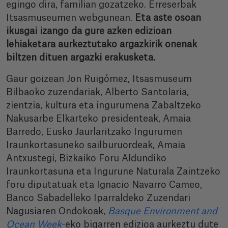
egingo dira, familian gozatzeko. Erreserbak
Itsasmuseumen webgunean.
Eta aste osoan
ikusgai izango da gure azken edizioan
lehiaketara aurkeztutako argazkirik onenak
biltzen dituen argazki erakusketa.
Gaur goizean Jon Ruigómez, Itsasmuseum
Bilbaoko zuzendariak, Alberto Santolaria,
zientzia, kultura eta ingurumena Zabaltzeko
Nakusarbe Elkarteko presidenteak, Amaia
Barredo, Eusko Jaurlaritzako Ingurumen
Iraunkortasuneko sailburuordeak, Amaia
Antxustegi, Bizkaiko Foru Aldundiko
Iraunkortasuna eta Ingurune Naturala Zaintzeko
foru diputatuak eta Ignacio Navarro Cameo,
Banco Sabadelleko Iparraldeko Zuzendari
Nagusiaren Ondokoak,
Basque Environment and
Ocean Week
-
eko bigarren edizioa aurkeztu dute