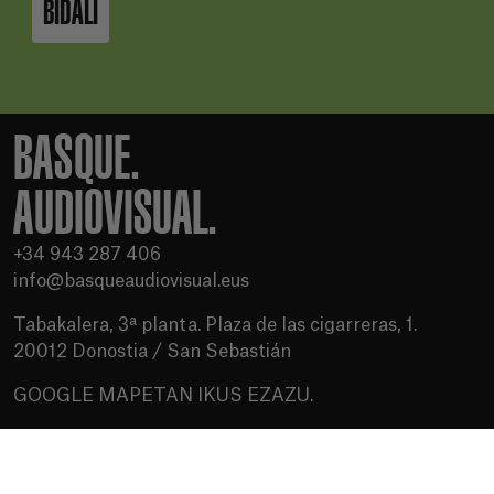
BIDALI
BASQUE.
AUDIOVISUAL.
+34 943 287 406
info@basqueaudiovisual.eus
Tabakalera, 3ª planta. Plaza de las cigarreras, 1.
20012 Donostia / San Sebastián
GOOGLE MAPETAN IKUS EZAZU.
Erabilera baldintzak
Pribatutasun politika