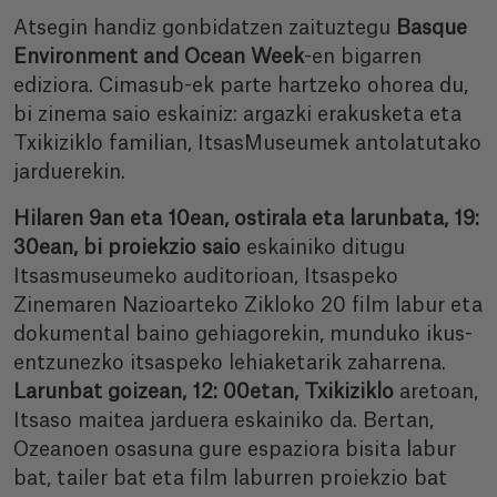
Atsegin handiz gonbidatzen zaituztegu
Basque
Environment and Ocean Week
-en bigarren
ediziora. Cimasub-ek parte hartzeko ohorea du,
bi zinema saio eskainiz: argazki erakusketa eta
Txikiziklo familian, ItsasMuseumek antolatutako
jarduerekin.
Hilaren 9an eta 10ean, ostirala eta larunbata, 19:
30ean, bi proiekzio saio
eskainiko ditugu
Itsasmuseumeko auditorioan, Itsaspeko
Zinemaren Nazioarteko Zikloko 20 film labur eta
dokumental baino gehiagorekin, munduko ikus-
entzunezko itsaspeko lehiaketarik zaharrena.
Larunbat goizean, 12: 00etan, Txikiziklo
aretoan,
Itsaso maitea jarduera eskainiko da. Bertan,
Ozeanoen osasuna gure espaziora bisita labur
bat, tailer bat eta film laburren proiekzio bat