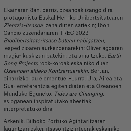
Ekainaren 8an, berriz, ozeanoak izango dira
protagonista Euskal Herriko Unibertsitatearen
Zientzia-itsasoa
izena duten sariekin; Ibon
Cancio zuzendariaren TREC 2023
Biodibertsitate-itsaso batean nabigatzen
,
espedizioaren aurkezpenarekin; Oliver agoaren
magia-ikuskizun batekin; eta amaitzeko,
Earth
Song Projects
rock-koroak eskainiko duen
Ozeanoen aldeko Kontzertuarekin.
Bertan,
oinarrizko lau elementuei -Lurra, Ura, Airea eta
Sua- erreferentzia egiten dieten eta Ozeanoen
Munduko Eguneko,
Tides are Changing
,
esloganean inspiratutako abestiak
interpretatuko dira.
Azkenik, Bilboko Portuko Agintaritzaren
laguntzari esker, itsasontziz irteerak eskainiko