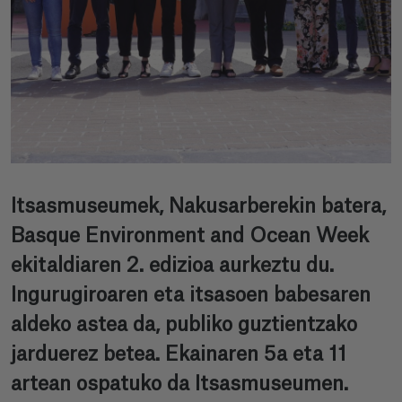
Itsasmuseumek, Nakusarberekin batera,
Basque Environment and Ocean Week
ekitaldiaren 2. edizioa aurkeztu du.
Ingurugiroaren eta itsasoen babesaren
aldeko astea da, publiko guztientzako
jarduerez betea. Ekainaren 5a eta 11
artean ospatuko da Itsasmuseumen.