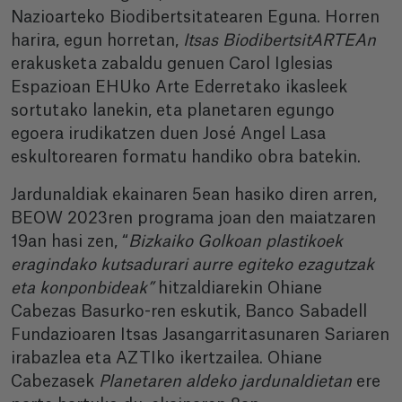
Nazioarteko Biodibertsitatearen Eguna. Horren
harira, egun horretan,
Itsas BiodibertsitARTEAn
erakusketa zabaldu genuen Carol Iglesias
Espazioan EHUko Arte Ederretako ikasleek
sortutako lanekin, eta planetaren egungo
egoera irudikatzen duen José Angel Lasa
eskultorearen formatu handiko obra batekin.
Jardunaldiak ekainaren 5ean hasiko diren arren,
BEOW 2023ren programa joan den maiatzaren
19an hasi zen, “
Bizkaiko Golkoan plastikoek
eragindako kutsadurari aurre egiteko ezagutzak
eta konponbideak”
hitzaldiarekin Ohiane
Cabezas Basurko-ren eskutik, Banco Sabadell
Fundazioaren Itsas Jasangarritasunaren Sariaren
irabazlea eta AZTIko ikertzailea. Ohiane
Cabezasek
Planetaren aldeko jardunaldietan
ere