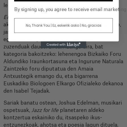
lehenengo edizio honetan.
By signing up, you agree to receive email marketin
Emphathy with Nature
sariak ingurumen-
aktibismoaren bidez errealitate osasungarriago,
No, Thank You | Ez, eskerrik asko | No, gracias
jasangarriago eta solidarioago baten alde lan
egiten duten pertsona eta erakundeei
zuzenduak daude. Bi sari izango dira, bat
kategoria bakoitzeko: lehenengoa Bizkaiko Foru
Aldundiko Iraunkortasuna eta Ingurune Naturala
Zaintzeko foru diputatua den Amaia
Antxustegik emango du, eta bigarrena
Euskadiko Biologoen Elkargo Ofizialeko dekanoa
den Isabel Tejadak.
Sariak banatu ostean, Joshua Edelman, musikari
ospetsuak,
Jazz for life
planetaren aldeko
kontzertua eskainiko du, itsaspeko ikus-
entzunezkoak, ahotsa eta poesia lagun dituela.