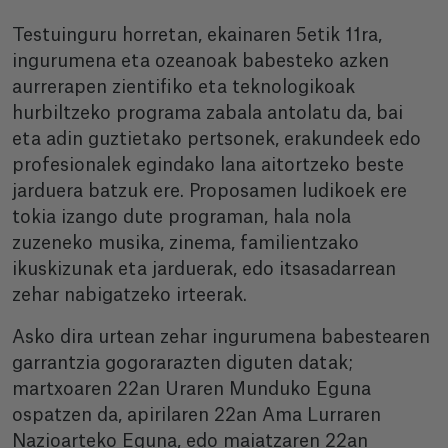
Testuinguru horretan, ekainaren 5etik 11ra,
ingurumena eta ozeanoak babesteko azken
aurrerapen zientifiko eta teknologikoak
hurbiltzeko programa zabala antolatu da, bai
eta adin guztietako pertsonek, erakundeek edo
profesionalek egindako lana aitortzeko beste
jarduera batzuk ere. Proposamen ludikoek ere
tokia izango dute programan, hala nola
zuzeneko musika, zinema, familientzako
ikuskizunak eta jarduerak, edo itsasadarrean
zehar nabigatzeko irteerak.
Asko dira urtean zehar ingurumena babestearen
garrantzia gogorarazten diguten datak;
martxoaren 22an Uraren Munduko Eguna
ospatzen da, apirilaren 22an Ama Lurraren
Nazioarteko Eguna, edo maiatzaren 22an