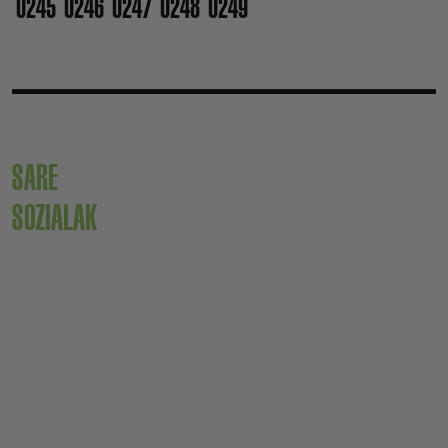
0245
0246
0247
0248
0249
SARE
SOZIALAK