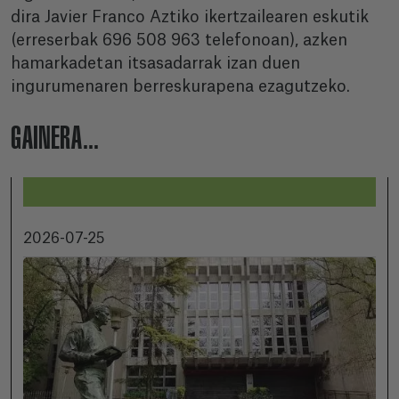
dira Javier Franco Aztiko ikertzailearen eskutik
(erreserbak 696 508 963 telefonoan), azken
hamarkadetan itsasadarrak izan duen
ingurumenaren berreskurapena ezagutzeko.
GAINERA...
2026-07-25