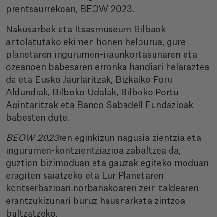
prentsaurrekoan, BEOW 2023.
Nakusarbek eta Itsasmuseum Bilbaok
antolatutako ekimen honen helburua, gure
planetaren ingurumen-iraunkortasunaren eta
ozeanoen babesaren erronka handiari helaraztea
da eta Eusko Jaurlaritzak, Bizkaiko Foru
Aldundiak, Bilboko Udalak, Bilboko Portu
Agintaritzak eta Banco Sabadell Fundazioak
babesten dute.
BEOW 2023
ren eginkizun nagusia zientzia eta
ingurumen-kontzientziazioa zabaltzea da,
guztion bizimoduan eta gauzak egiteko moduan
eragiten saiatzeko eta Lur Planetaren
kontserbazioan norbanakoaren zein taldearen
erantzukizunari buruz hausnarketa zintzoa
bultzatzeko.