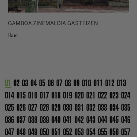
GAMBOA ZINEMALDIA GASTEIZEN
Ikusi
01
02
03
04
05
06
07
08
09
010
011
012
013
014
015
016
017
018
019
020
021
022
023
024
025
026
027
028
029
030
031
032
033
034
035
036
037
038
039
040
041
042
043
044
045
046
047
048
049
050
051
052
053
054
055
056
057