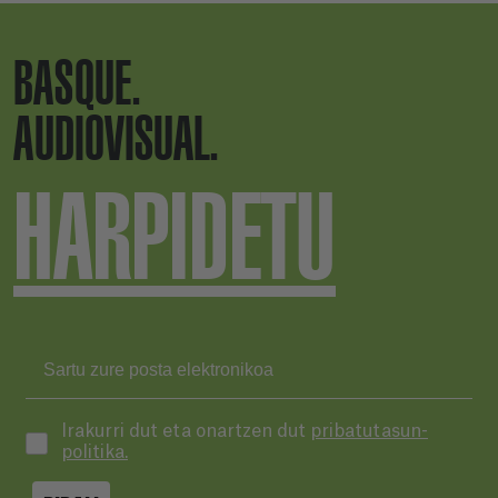
BASQUE.
AUDIOVISUAL.
HARPIDETU
Irakurri dut eta onartzen dut
pribatutasun-
politika.