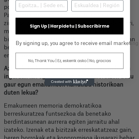
politiko eraginkorrenetakoa bihurtu zen
Pasionaria, gizonak eszena publikoan nagusi
ziren garaian. Horrez gain, muturreko pobreziari,
Sign Up | Harpidetu | Subscribirme
maite zituenen galerari, bere lurraldetik urrun
bizitzeari eta maistra bilakatzeko ametsa bertan
By signing up, you agree to receive email marketin
behera uzteari aurre egin behar izan zien
emakumea izan zen.
No, Thank You | Ez, eskerrik asko | No, gracias
Azkenik, Dolores Ibarruri bezalako figura baten
inguruan lan egin ondoren, nola baloratzen duzu
gaur egun emakumeek narratiba historikoan
duten lekua?
Emakumeen memoria demokratikoa
berreskuratzea funtsezkoa da benetako
berdintasunean aurrera egiten jarraitu ahal
izateko. Izenak eta bizitzak erreskatatzeaz gain,
beren borrokak eta konpromisoa ikusarazi behar