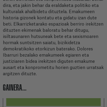
dira, eta jakin behar da eraldaketa politiko eta
kulturalak ahalbidetu dituztela. Emakumeen
historia gizonek kontatu eta gidatu izan dute
beti. Elkarrizketarako espazioak berriro irekitzen
dituzten ekimenak baloratu behar ditugu,
isiltasunaren hutsuneak bete eta sexismoaren
hormak suntsitzen saiatu, bizikidetza
demokratikoko etorkizun baterako. Dolores
Ibarruri bezalako emakumeek egiaren eta
justiziaren bidea irekitzen diguten emakume
ausart eta konprometitu horien guztien urratsak
argitzen dituzte.
GAINERA...