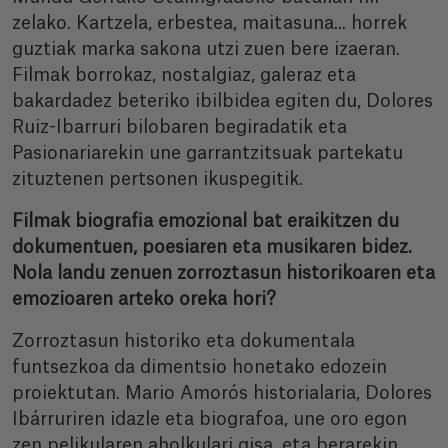
zelako. Kartzela, erbestea, maitasuna... horrek
guztiak marka sakona utzi zuen bere izaeran.
Filmak borrokaz, nostalgiaz, galeraz eta
bakardadez beteriko ibilbidea egiten du, Dolores
Ruiz-Ibarruri bilobaren begiradatik eta
Pasionariarekin une garrantzitsuak partekatu
zituztenen pertsonen ikuspegitik.
Filmak biografia emozional bat eraikitzen du
dokumentuen, poesiaren eta musikaren bidez.
Nola landu zenuen zorroztasun historikoaren eta
emozioaren arteko oreka hori?
Zorroztasun historiko eta dokumentala
funtsezkoa da dimentsio honetako edozein
proiektutan. Mario Amorós historialaria, Dolores
Ibárruriren idazle eta biografoa, une oro egon
zen pelikularen aholkulari gisa, eta berarekin