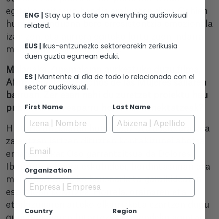
egiteko gaitasun handia erakusten digu. Gehien
ENG |
Stay up to date on everything audiovisual
hunkitu ninduena bere erresistentzia emozionala
related.
izan zen, eta aurrera egiteko lortu zuen indarra,
EUS |
Ikus-entzunezko sektorearekin zerikusia
maite zituenak galdu arren.
duen guztia egunean eduki.
Malagako Zinemaldian aurkeztuko duzu filma,
ES |
Mantente al día de todo lo relacionado con el
Afirmando los Derechos de las Mujeres sailaren
sector audiovisual.
barruan. Zer esan nahi du zuretzat proiektu hau
First Name
Last Name
publikoarekin esparru horretan konektatzeak?
Historia ofizialaren hutsuneak eta desitxuratzea
zalantzan jartzen dituzten kontakizunei ahotsa
Email
ematea dakar. Oso garrantzitsua da Dolores
Ibarruriren figura eskubideei, berdintasunari eta
Organization
memoriari buruzko hausnarketa garaikidearen
espazioan kokatzea. Horrela, orainaren eta
etorkizunaren arteko elkarrizketa ezartzen dugu
Country
Region
gure iraganaren bitartez. XX. mendeko agintari