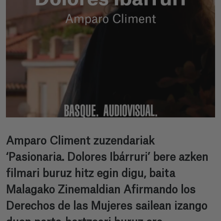
Amparo Climent zuzendariak
‘Pasionaria. Dolores Ibárruri’ bere azken
filmari buruz hitz egin digu, baita
Malagako Zinemaldian Afirmando los
Derechos de las Mujeres sailean izango