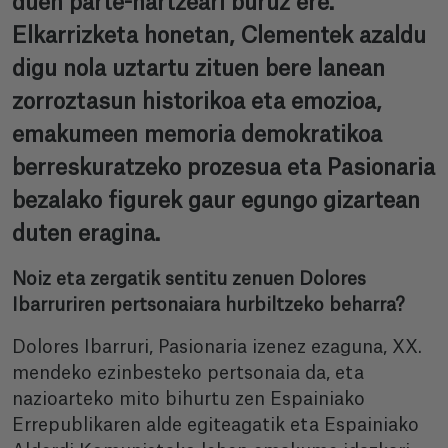
duen parte-hartzeari buruz ere.
Elkarrizketa honetan, Clementek azaldu
digu nola uztartu zituen bere lanean
zorroztasun historikoa eta emozioa,
emakumeen memoria demokratikoa
berreskuratzeko prozesua eta Pasionaria
bezalako figurek gaur egungo gizartean
duten eragina.
Noiz eta zergatik sentitu zenuen Dolores
Ibarruriren pertsonaiara hurbiltzeko beharra?
Dolores Ibarruri, Pasionaria izenez ezaguna, XX.
mendeko ezinbesteko pertsonaia da, eta
nazioarteko mito bihurtu zen Espainiako
Errepublikaren alde egiteagatik eta Espainiako