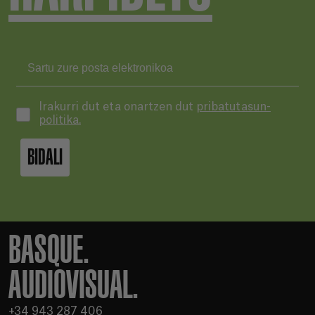
Irakurri dut eta onartzen dut
pribatutasun-
politika.
BIDALI
BASQUE.
AUDIOVISUAL.
+34 943 287 406