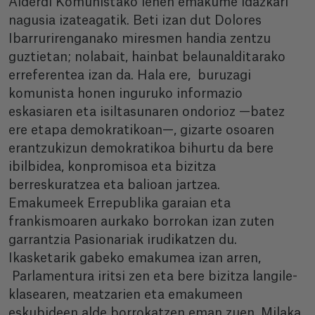
Alderdi Komunistako lehen emakume idazkari
nagusia izateagatik. Beti izan dut Dolores
Ibarrurirenganako miresmen handia zentzu
guztietan; nolabait, hainbat belaunalditarako
erreferentea izan da. Hala ere, buruzagi
komunista honen inguruko informazio
eskasiaren eta isiltasunaren ondorioz —batez
ere etapa demokratikoan—, gizarte osoaren
erantzukizun demokratikoa bihurtu da bere
ibilbidea, konpromisoa eta bizitza
berreskuratzea eta balioan jartzea.
Emakumeek Errepublika garaian eta
frankismoaren aurkako borrokan izan zuten
garrantzia Pasionariak irudikatzen du.
Ikasketarik gabeko emakumea izan arren,
Parlamentura iritsi zen eta bere bizitza langile-
klasearen, meatzarien eta emakumeen
eskubideen alde borrokatzen eman zuen. Milaka