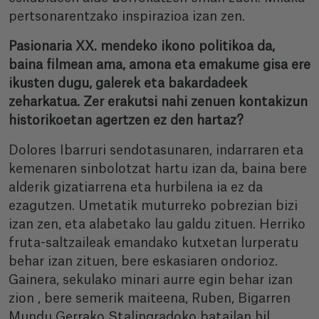
pertsonarentzako inspirazioa izan zen.
Pasionaria XX. mendeko ikono politikoa da,
baina filmean ama, amona eta emakume gisa ere
ikusten dugu, galerek eta bakardadeek
zeharkatua. Zer erakutsi nahi zenuen kontakizun
historikoetan agertzen ez den hartaz?
Dolores Ibarruri sendotasunaren, indarraren eta
kemenaren sinbolotzat hartu izan da, baina bere
alderik gizatiarrena eta hurbilena ia ez da
ezagutzen. Umetatik muturreko pobrezian bizi
izan zen, eta alabetako lau galdu zituen. Herriko
fruta-saltzaileak emandako kutxetan lurperatu
behar izan zituen, bere eskasiaren ondorioz.
Gainera, sekulako minari aurre egin behar izan
zion , bere semerik maiteena, Ruben, Bigarren
Mundu Gerrako Stalingradoko batailan hil