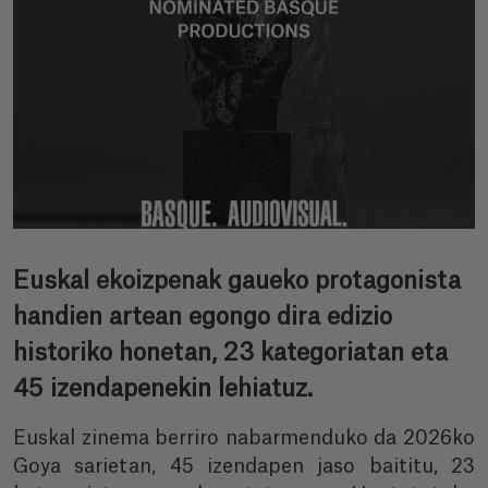
Euskal ekoizpenak gaueko protagonista
handien artean egongo dira edizio
historiko honetan, 23 kategoriatan eta
45 izendapenekin lehiatuz.
Euskal zinema berriro nabarmenduko da 2026ko
Goya sarietan, 45 izendapen jaso baititu, 23