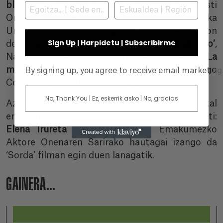
blancas!’
, Albertina Carri (Jatorrizko Abesti
Onena);
‘Eloy de la Iglesia, adicto al cine’
, Gaizka
Urresti (Film Dokumental Onena);
‘Balearic’
, Ion
Sign Up | Harpidetu | Subscribirme
de Sosa (Zuzendaritza Berri Onena);
‘Zona Wao’
,
Nagore Eceiza (Film Dokumental Onena) eta
‘La
misteriosa mirada del flamenco’
, Diego
By signing up, you agree to receive email marketin
Céspedes (Film Iberoamerikar Onena).
No, Thank You | Ez, eskerrik asko | No, gracias
Azkenik, aipamen berezia egin nahi diogu euskal
emakumezko aktore emankorrenetako bati:
Elena Irureta
Bigarren Mailako Emakumezko
Aktore Onenaren Sarirako hautagai izango da
‘Sorda’ filman egin duen lanagatik.
GAINERA...