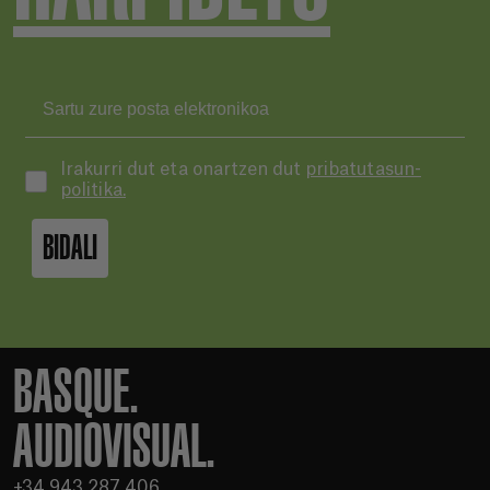
Irakurri dut eta onartzen dut
pribatutasun-
politika.
BIDALI
BASQUE.
AUDIOVISUAL.
+34 943 287 406