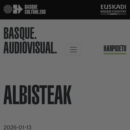
BASQUE.
AUDIOVISUAL.
HARPIDETU
ALBISTEAK
2026-01-13