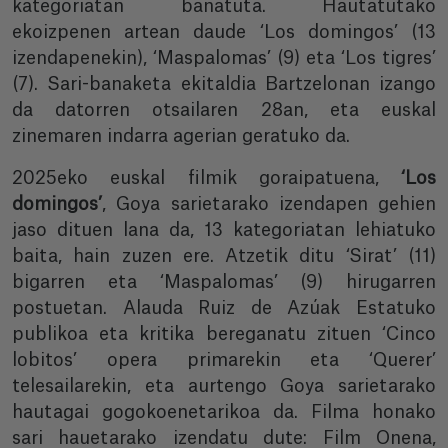
kategoriatan banatuta. Hautatutako
ekoizpenen artean daude ‘Los domingos’ (13
izendapenekin), ‘Maspalomas’ (9) eta ‘Los tigres’
(7). Sari-banaketa ekitaldia Bartzelonan izango
da datorren otsailaren 28an, eta euskal
zinemaren indarra agerian geratuko da.
2025eko euskal filmik goraipatuena,
‘Los
domingos’
, Goya sarietarako izendapen gehien
jaso dituen lana da, 13 kategoriatan lehiatuko
baita, hain zuzen ere. Atzetik ditu ‘Sirat’ (11)
bigarren eta ‘Maspalomas’ (9) hirugarren
postuetan. Alauda Ruiz de Azúak Estatuko
publikoa eta kritika bereganatu zituen ‘Cinco
lobitos’ opera primarekin eta ‘Querer’
telesailarekin, eta aurtengo Goya sarietarako
hautagai gogokoenetarikoa da. Filma honako
sari hauetarako izendatu dute: Film Onena,