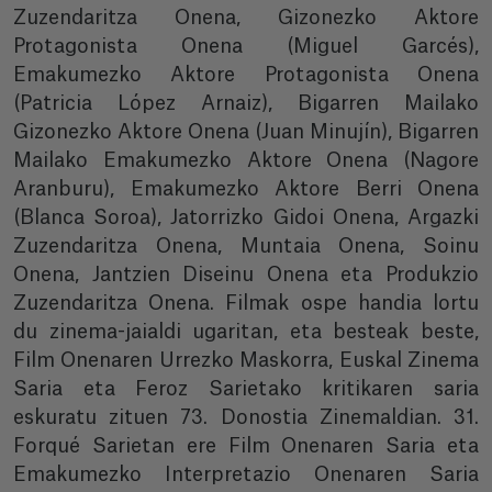
Zuzendaritza Onena, Gizonezko Aktore
Protagonista Onena (Miguel Garcés),
Emakumezko Aktore Protagonista Onena
(Patricia López Arnaiz), Bigarren Mailako
Gizonezko Aktore Onena (Juan Minujín), Bigarren
Mailako Emakumezko Aktore Onena (Nagore
Aranburu), Emakumezko Aktore Berri Onena
(Blanca Soroa), Jatorrizko Gidoi Onena, Argazki
Zuzendaritza Onena, Muntaia Onena, Soinu
Onena, Jantzien Diseinu Onena eta Produkzio
Zuzendaritza Onena. Filmak ospe handia lortu
du zinema-jaialdi ugaritan, eta besteak beste,
Film Onenaren Urrezko Maskorra, Euskal Zinema
Saria eta Feroz Sarietako kritikaren saria
eskuratu zituen 73. Donostia Zinemaldian. 31.
Forqué Sarietan ere Film Onenaren Saria eta
Emakumezko Interpretazio Onenaren Saria