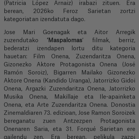
(Patricia López Arnaiz) irabazi zituen. Era
berean, 2026ko Feroz Sarietan zortzi
kategoriatan izendatuta dago.
Jose Mari Goenagak eta Aitor Arregik
zuzendutako
‘Maspalomas
’ filmak, berriz,
bederatzi izendapen lortu ditu kategoria
hauetan: Film Onena, Zuzendaritza Onena,
Gizonezko Aktore Protagonista Onena (José
Ramón Soroiz), Bigarren Mailako Gizonezko
Aktore Onena (Kandido Uranga), Jatorrizko Gidoi
Onena, Argazki Zuzendaritza Onena, Jatorrizko
Musika Onena, Makillaje eta Ile-apainketa
Onena, eta Arte Zuzendaritza Onena. Donostia
Zinemaldiaren 73. edizioan, Jose Ramon Soroizek
bereganatu zuen Antzezpen Protagonista
Onenaren Saria, eta 31. Forqué Sarietan ere
gailendu zen. Era berean, pelikula zazpi