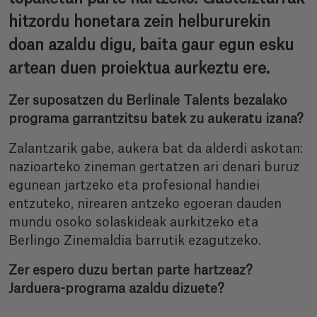
hitzordu honetara zein helbururekin
doan azaldu digu, baita gaur egun esku
artean duen proiektua aurkeztu ere.
Zer suposatzen du Berlinale Talents bezalako
programa garrantzitsu batek zu aukeratu izana?
Zalantzarik gabe, aukera bat da alderdi askotan:
nazioarteko zineman gertatzen ari denari buruz
egunean jartzeko eta profesional handiei
entzuteko, nirearen antzeko egoeran dauden
mundu osoko solaskideak aurkitzeko eta
Berlingo Zinemaldia barrutik ezagutzeko.
Zer espero duzu bertan parte hartzeaz?
Jarduera-programa azaldu dizuete?