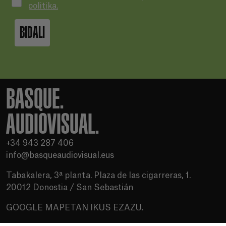
politika.
BIDALI
BASQUE.
AUDIOVISUAL.
+34 943 287 406
info@basqueaudiovisual.eus
Tabakalera, 3ª planta. Plaza de las cigarreras, 1.
20012 Donostia / San Sebastián
GOOGLE MAPETAN IKUS EZAZU.