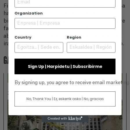
Film hibridoa da, 1945ean kokatutako fikzio gisa
Organization
hasten da gaur egun girotutako dokumentalari
bide emateko. Aurreko proiektuetan bezala, nire
familiaren historiatik eta inguru hurbiletik
abiatzen naiz, gai unibertsaletan barneratu eta
Country
Region
iraganaren eta orainaren arteko loturak egiteko.
GAINERA...
Sign Up | Harpidetu | Subscribirme
By signing up, you agree to receive email marketin
2026-07-25
No, Thank You | Ez, eskerrik asko | No, gracias