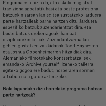
Programa oso bizia da, eta eskola magistral
tradizionalagoetatik hasi eta beste profesional
batzuekin sarean lan egitea sustatzeko jarduera
parte-hartzaileak barne hartzen ditu. Jarduera
espezifiko batzuk zuzendarientzat dira, eta
beste batzuk orokorragoak, hainbat
diziplinarekin lotuak. Zuzendaritza-mailan
gehien gustatzen zaizkidanak Todd Haynes-en
eta Joshua Oppenheimerren hitzaldiak dira.
Alemaniako filmotekako kontserbatzaileek
emandako ‘Archive yourself’ izeneko tailerra
egiteko gogoa ere badut, norberaren sormen
artxiboa nola gorde aztertzeko.
Nola lagunduko dizu horrelako programa batean
parte hartzeak?