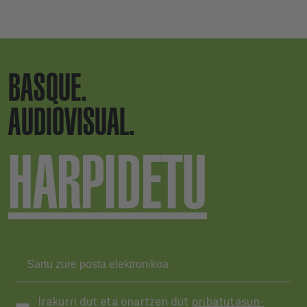
BASQUE.
AUDIOVISUAL.
HARPIDETU
Irakurri dut eta onartzen dut
pribatutasun-