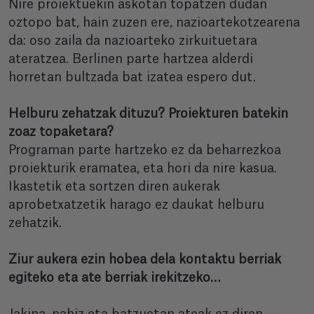
Nire proiektuekin askotan topatzen dudan
oztopo bat, hain zuzen ere, nazioartekotzearena
da: oso zaila da nazioarteko zirkuituetara
ateratzea. Berlinen parte hartzea alderdi
horretan bultzada bat izatea espero dut.
Helburu zehatzak dituzu? Proiekturen batekin
zoaz topaketara?
Programan parte hartzeko ez da beharrezkoa
proiekturik eramatea, eta hori da nire kasua.
Ikastetik eta sortzen diren aukerak
aprobetxatzetik harago ez daukat helburu
zehatzik.
Ziur aukera ezin hobea dela kontaktu berriak
egiteko eta ate berriak irekitzeko…