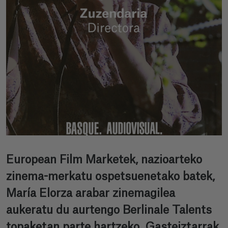
European Film Marketek, nazioarteko
zinema-merkatu ospetsuenetako batek,
María Elorza arabar zinemagilea
aukeratu du aurtengo Berlinale Talents
topaketan parte hartzeko. Gasteiztarrak